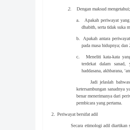
2.
Dengan maksud mengetahui
a.
Apakah periwayat yang 
dhabith, serta tidak suka
b.
Apakah antara periwayat
pada masa hidupnya; dan 
c.
Meneliti kata-kata ya
terdekat dalam sanad, 
haddasana, akhbarana, ‘an,
Jadi jelaslah bahwa
ketersambungan sanadnya yai
benar menerimanya dari peri
pembicara yang pertama.
2.
Periwayat bersifat adil
Secara etimologi adil diartikan 