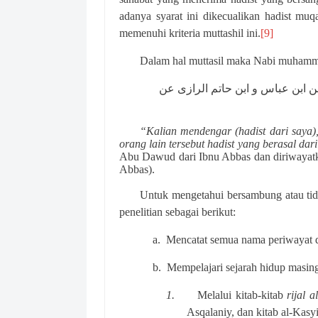
adanya syarat ini dikecualikan hadist muqa
memenuhi kriteria muttashil ini.
[9]
Dalam hal muttasil maka Nabi muham
 ابن عباس و ابن حاتم الرازى عن
“Kalian mendengar (hadist dari saya),
orang lain tersebut hadist yang berasal dari
Abu Dawud dari Ibnu Abbas dan diriwayatka
Abbas).
Untuk mengetahui bersambung atau tid
penelitian sebagai berikut:
a.
Mencatat semua nama periwayat da
b.
Mempelajari sejarah hidup masin
1.
Melalui kitab-kitab
rijal a
Asqalaniy, dan kitab al-Kasyi