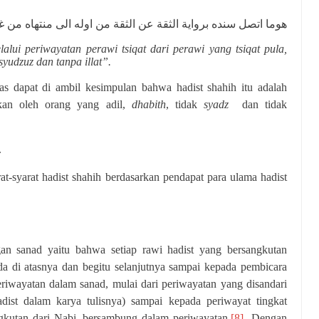
هوما اتصل سنده برواية الثقة عن الثقة من اوله الى منتهاه من غ
alui periwayatan perawi tsiqat dari perawi yang tsiqat pula,
yudzuz dan tanpa illat”.
atas dapat di ambil kesimpulan bahwa hadist shahih itu adalah
tkan oleh orang yang adil,
dhabith
, tidak
syadz
dan tidak
.
t-syarat hadist shahih berdasarkan pendapat para ulama hadist
n sanad yaitu bahwa setiap rawi hadist yang bersangkutan
da di atasnya dan begitu selanjutnya sampai kepada pembicara
eriwayatan dalam sanad, mulai dari periwayatan yang disandari
dist dalam karya tulisnya) sampai kepada periwayat tingkat
gkutan dari Nabi, bersambung dalam periwayatan.
[8]
Dengan