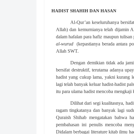
HADIST SHAHIH DAN HASAN
Al-Qur’an keseluruhanya bersifa
Allah) dan kemurnianya telah dijamin Al
dalam hafalan para hafiz maupun tulisan 
al-wurud
(kepastianya berada antara po
Allah SWT.
Dengan demikian tidak ada jami
bersifat destruktif, terutama adanya u
hadist yang cukup lama, yakni kurang l
lagi telah banyak keluar hadist-hadist p
itu para ulama hadist mencoba mengkaji k
Dilihat dari segi kualitasnya, had
ragam tingkatanya dan banyak lagi sudu
Quraish Shihab mengatakan bahwa hadi
pembahasan ini penulis mencoba menyah
Didalam berbagai literature kitab ilmu had