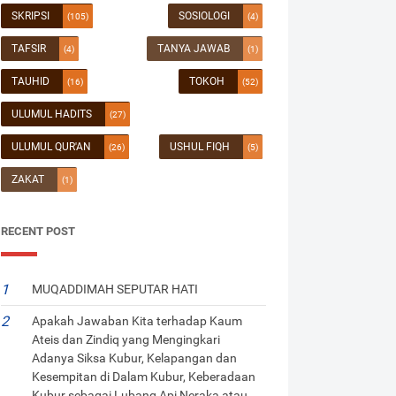
SKRIPSI
SOSIOLOGI
(105)
(4)
TAFSIR
TANYA JAWAB
(4)
(1)
TAUHID
TOKOH
(16)
(52)
ULUMUL HADITS
(27)
ULUMUL QUR'AN
USHUL FIQH
(26)
(5)
ZAKAT
(1)
RECENT POST
MUQADDIMAH SEPUTAR HATI
Apakah Jawaban Kita terhadap Kaum
Ateis dan Zindiq yang Mengingkari
Adanya Siksa Kubur, Kelapangan dan
Kesempitan di Dalam Kubur, Keberadaan
Kubur sebagai Lubang Api Neraka atau