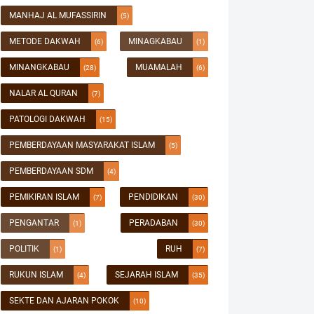
MANHAJ AL MUFASSIRIN
(5)
METODE DAKWAH
MINAGKABAU
(6)
(1)
MINANGKABAU
MUAMALAH
(28)
(6)
NALAR AL QURAN
(7)
PATOLOGI DAKWAH
(15)
PEMBERDAYAAN MASYARAKAT ISLAM
(5)
PEMBERDAYAAN SDM
(4)
PEMIKIRAN ISLAM
PENDIDIKAN
(7)
(30)
PENGANTAR
PERADABAN
(1)
(30)
POLITIK
RUH
(1)
(7)
RUKUN ISLAM
SEJARAH ISLAM
(4)
(35)
SEKTE DAN AJARAN POKOK
(10)