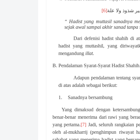
[6]
ير شذوذ ولا علة
“ Hadist yang muttasil sanadnya mel
sejak awal sampai akhir sanad tanpa s
Dari defenisi hadist shahih di 
hadist yang muttashil, yang diriwaya
mengandung
illat
.
B.
Pendalaman Syarat-Syarat Hadist Shahih
Adapun pendalaman tentang syara
di atas adalah sebagai berikut:
1.
Sanadnya bersambung
Yang dimaksud dengan ketersambunga
benar-benar menerima dari rawi yang bera
yang pertama.
[7]
Jadi, seluruh rangkaian p
oleh al-mukharrij (penghimpun riwayat ha
sahabat yang menerima hadist yang bersan