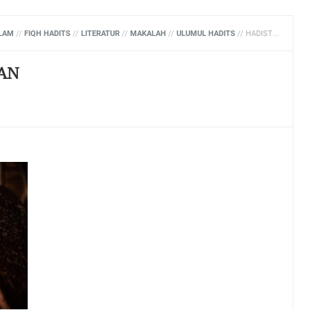
LAM
//
FIQH HADITS
//
LITERATUR
//
MAKALAH
//
ULUMUL HADITS
//
HADIST SHAHIH DAN HASAN
SAN