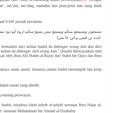
ti’, mu’dal, mu’alaq, madallas dan jenis-jenis lain yang tidak
mad SAW pernah bersabda:
تسمعون ويسمعو منكم ويسمع ممن سمع منكم (روه ابو دود ممن
ثابت بن قيس و ابن عا بس)
 kemudian dari kalian hadist itu didengar orang lain dan dari
 kalian itu didengar oleh orang lain
.” (Hadist diriwayatkan oleh
n oleh Ibnu Abi Hatim al-Raziy dari Stabit bin Qays dan Ibnu
aknya suatu sanad, biasanya ulama hadist menempuh tata kerja
lam sanad yang diteliti;
g-masing periwayat:
l hadist
, misalnya kitab
tahzib al-tahzib
susunan Ibnu Hajar al-
f
susunan Muhammad bin Ahmad al-Dzahabiy