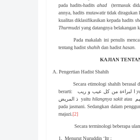
pada hadits-hadits
ahad
(termasuk did
annya, hadits mutawatir tidak diragukan 
kualitas diklasifikasikan kepada hadits
sh
Thurmudzi
yang datangnya belakangan ke
Pada makalah ini penulis mencaba
tentang hadist
shahih
dan hadist
hasan.
KAJIAN TENTA
A.
Pengertian Hadist Shahih
Secara etimologi shahih berasal d
berarti:
ا لبراءة من كل عيب و ريب
y
المريض
ذ
yaitu
hilangnya sakit
atau
م
pada jasmani. Sedangkan dalam penggun
majazi.
[2]
Secara terminologi beberapa ulam
1.
Menurut Nuruddin ‘Itr :