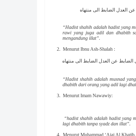
ن العدل الضابط الى منتهاه
“Hadist shahih adalah hadist yang mu
rawi yang juga adil dan dhabith sa
mengandung illat”.
2.
Menurut Ibnu Ash-Shalah :
 الضابط عن العدل الضابط الى منتهاه
“Hadist shahih adalah musnad yang 
dhabith dari orang yang adil lagi dhab
3.
Menurut Imam Nawawiy:
“hadist shahih adalah hadist yang m
lagi dhabith tanpa syadz dan illat”.
4.
Menurut Muhammad ‘Ajaj Al Khatib.