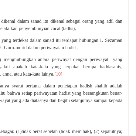
;
dikenal dalam sanad itu dikenal sebagai orang yang adil dan
 melakukan penyembunyian cacat (tadlis);
 yang terdekat dalam sanad itu terdapat hubungan:1. Sezaman
2. Guru-murid dalam periwayatan hadist;
ng menghubungkan antara periwayat dengan periwayat
yang
yakni apakah kata-kata yang terpakai berupa haddasaniy,
 anna, atau kata-kata lainya.
[10]
sanya syarat pertama dalam penetapan hadish shahih adalah
tu bahwa setiap periwayatan hadist yang bersangkutan benar-
wayat yang ada diatasnya dan begitu selanjutnya sampai kepada
sebagai: (1)tidak berat sebelah (tidak memihak), (2) sepatutnya;