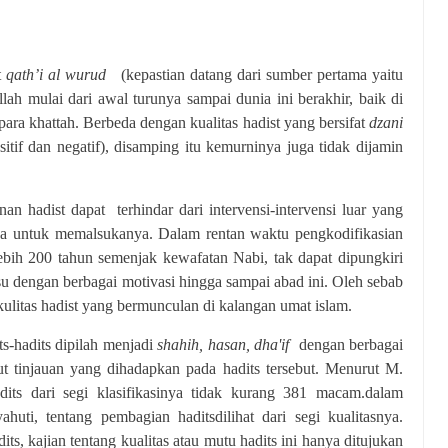
t
qath’i al wurud
(kepastian datang dari sumber pertama yaitu
lah mulai dari awal turunya sampai dunia ini berakhir, baik di
para khattah.
Berbeda dengan kualitas hadist yang bersifat
dzani
sitif dan negatif), disamping itu kemurninya juga tidak dijamin
nan hadist dapat
terhindar dari intervensi-intervensi luar yang
paya untuk memalsukanya. Dalam rentan waktu pengkodifikasian
ebih 200 tahun semenjak kewafatan Nabi, tak dapat dipungkiri
alsu dengan berbagai motivasi hingga sampai abad ini. Oleh sebab
ulitas hadist yang bermunculan di kalangan umat islam.
its-hadits dipilah menjadi
shahih, hasan, dha'if
dengan berbagai
t tinjauan yang dihadapkan pada hadits tersebut. Menurut M.
ts dari segi klasifikasinya tidak kurang 381 macam.dalam
uti, tentang pembagian haditsdilihat dari segi kualitasnya.
its, kajian tentang kualitas atau mutu hadits ini hanya ditujukan