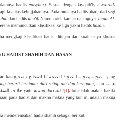
alamnya hadits
masyhur).
Sesuai dengan ke-qath'iy al-
wurud-
lagi kualitas kehujjahannya. Pada mulanya hadits ahad, dari segi
ahih
dan hadits
dha'if.
Namun oleh karena datangnya
Imam Al-
rena memunculkan klasifikasi ke-tiga yakni hadits
hasan.
 mengkaji klasifikasi hadist ditinjau dari kualitasnya khusus
NG HADIST SHAHIH DAN HASAN
ari kata
صح – يصح – ا لصح / ا لصحة / ا لصحا ح / صحيح
yang
ang berarti terhindar dari setiap aib dan keraguan,
atau
ها ب
خلا ف السقي
yaitu
lawan dari sakit
[1]
. Ini adalah makna hakiki
aan pada hadist dan makna-makna yang lain ini adalah makna
a mendefenisikan hadis shahih sebagai berikut: