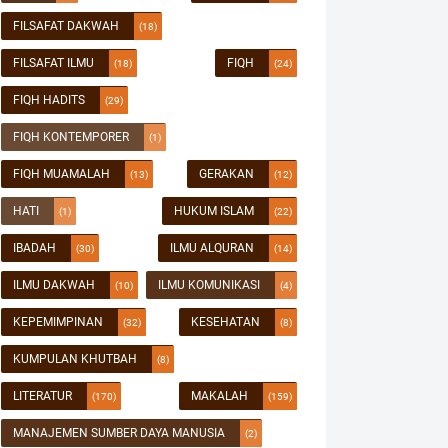
FILSAFAT DAKWAH
(18)
FILSAFAT ILMU
FIQH
(18)
(24)
FIQH HADITS
(29)
FIQH KONTEMPORER
(1)
FIQH MUAMALAH
GERAKAN
(13)
(12)
HATI
HUKUM ISLAM
(1)
(22)
IBADAH
ILMU ALQURAN
(30)
(14)
ILMU DAKWAH
ILMU KOMUNIKASI
(10)
(4)
KEPEMIMPINAN
KESEHATAN
(32)
(8)
KUMPULAN KHUTBAH
(8)
LITERATUR
MAKALAH
(170)
(159)
MANAJEMEN SUMBER DAYA MANUSIA
(2)