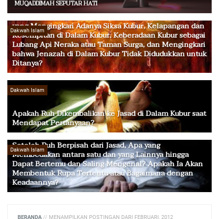
MUQADDIMAH SEPUTAR HATI
Apakah Jawaban Kita terhadap Kaum Ateis dan Zindiq
yang Mengingkari Adanya Siksa Kubur, Kelapangan dan
Dakwah Islam
Kesempitan di Dalam Kubur, Keberadaan Kubur sebagai
Lubang Api Neraka atau Taman Surga, dan Mengingkari
bahwa Jenazah di Dalam Kubur Tidak Didudukkan untuk
Ditanya?
Dakwah Islam
Apakah Ruh Dikembalikan ke Jasad di Dalam Kubur saat
Mendapat Pertanyaan?
Setelah Ruh Berpisah dari Jasad, Apa yang
Dakwah Islam
Membedakan antara satu dan yang Lainnya hingga
Dapat Bertemu dan Saling Mengenal? Apakah Ia Akan
Membentuk Rupa Tertentu atau Bagaimana dengan
Keadaannya?
BERANDA
//
MENAMPILKAN POSTINGAN DARI FEBRUARI, 2012