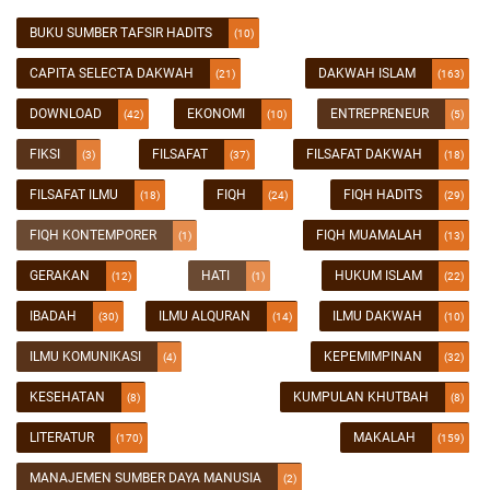
BUKU SUMBER TAFSIR HADITS
(10)
CAPITA SELECTA DAKWAH
DAKWAH ISLAM
(21)
(163)
DOWNLOAD
EKONOMI
ENTREPRENEUR
(42)
(10)
(5)
FIKSI
FILSAFAT
FILSAFAT DAKWAH
(3)
(37)
(18)
FILSAFAT ILMU
FIQH
FIQH HADITS
(18)
(24)
(29)
FIQH KONTEMPORER
FIQH MUAMALAH
(1)
(13)
GERAKAN
HATI
HUKUM ISLAM
(12)
(1)
(22)
IBADAH
ILMU ALQURAN
ILMU DAKWAH
(30)
(14)
(10)
ILMU KOMUNIKASI
KEPEMIMPINAN
(4)
(32)
KESEHATAN
KUMPULAN KHUTBAH
(8)
(8)
LITERATUR
MAKALAH
(170)
(159)
MANAJEMEN SUMBER DAYA MANUSIA
(2)