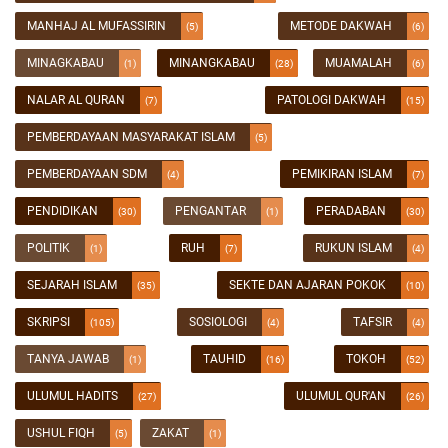
MANHAJ AL MUFASSIRIN
METODE DAKWAH
(5)
(6)
MINAGKABAU
MINANGKABAU
MUAMALAH
(1)
(28)
(6)
NALAR AL QURAN
PATOLOGI DAKWAH
(7)
(15)
PEMBERDAYAAN MASYARAKAT ISLAM
(5)
PEMBERDAYAAN SDM
PEMIKIRAN ISLAM
(4)
(7)
PENDIDIKAN
PENGANTAR
PERADABAN
(30)
(1)
(30)
POLITIK
RUH
RUKUN ISLAM
(1)
(7)
(4)
SEJARAH ISLAM
SEKTE DAN AJARAN POKOK
(35)
(10)
SKRIPSI
SOSIOLOGI
TAFSIR
(105)
(4)
(4)
TANYA JAWAB
TAUHID
TOKOH
(1)
(16)
(52)
ULUMUL HADITS
ULUMUL QUR'AN
(27)
(26)
USHUL FIQH
ZAKAT
(5)
(1)