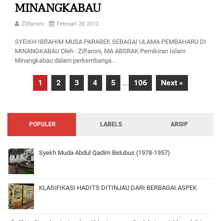
MINANGKABAU
Zilfaroni
Februari 28, 2012
SYEIKH IBRAHIM MUSA PARABEK SEBAGAI ULAMA PEMBAHARU DI
MINANGKABAU Oleh : Zilfaroni, MA ABSRAK Pemikiran Islam
Minangkabau dalam perkembanga...
1
2
3
4
5
106
Next »
...
POPULER
LABELS
ARSIP
Syekh Muda Abdul Qadim Belubus (1978-1957)
KLASIFIKASI HADITS DITINJAU DARI BERBAGAI ASPEK