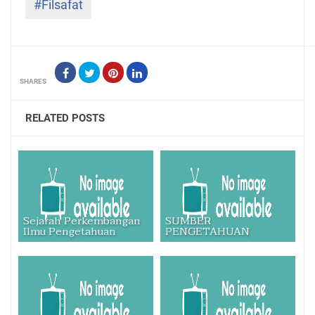
#Filsafat
SHARES
RELATED POSTS
Sejarah Perkembangan
SUMBER
Ilmu Pengetahuan
PENGETAHUAN