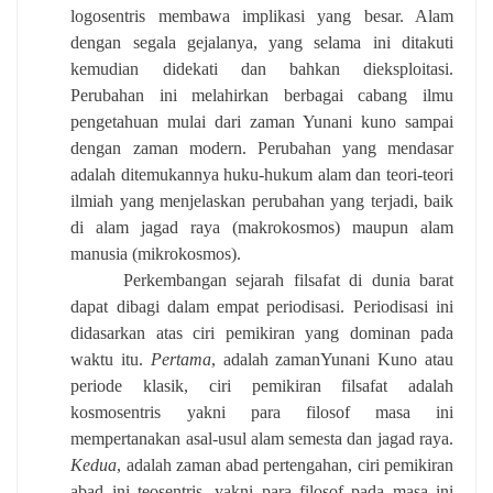
logosentris membawa implikasi yang besar. Alam
dengan segala gejalanya, yang selama ini ditakuti
kemudian didekati dan bahkan dieksploitasi.
Perubahan ini melahirkan berbagai cabang ilmu
pengetahuan mulai dari zaman Yunani kuno sampai
dengan zaman modern. Perubahan yang mendasar
adalah ditemukannya huku-hukum alam dan teori-teori
ilmiah yang menjelaskan perubahan yang terjadi, baik
di alam jagad raya (makrokosmos) maupun alam
manusia (mikrokosmos).
Perkembangan sejarah filsafat di dunia barat
dapat dibagi dalam empat periodisasi. Periodisasi ini
didasarkan atas ciri pemikiran yang dominan pada
waktu itu.
Pertama
, adalah zamanYunani Kuno atau
periode klasik, ciri pemikiran filsafat adalah
kosmosentris yakni para filosof masa ini
mempertanakan asal-usul alam semesta dan jagad raya.
Kedua
, adalah zaman abad pertengahan, ciri pemikiran
abad ini teosentris, yakni para filosof pada masa ini