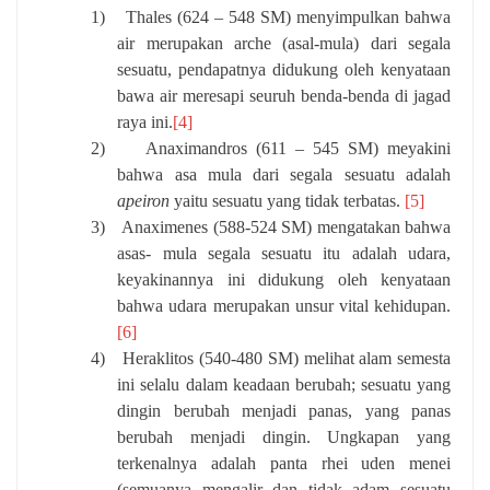
1)
Thales (624 – 548 SM) menyimpulkan bahwa
air merupakan arche (asal-mula) dari segala
sesuatu, pendapatnya didukung oleh kenyataan
bawa air meresapi seuruh benda-benda di jagad
raya ini.
[4]
2)
Anaximandros (611 – 545 SM) meyakini
bahwa asa mula dari segala sesuatu adalah
apeiron
yaitu sesuatu yang tidak terbatas.
[5]
3)
Anaximenes (588-524 SM) mengatakan bahwa
asas- mula segala sesuatu itu adalah udara,
keyakinannya ini didukung oleh kenyataan
bahwa udara merupakan unsur vital kehidupan.
[6]
4)
Heraklitos (540-480 SM) melihat alam semesta
ini selalu dalam keadaan berubah; sesuatu yang
dingin berubah menjadi panas, yang panas
berubah menjadi dingin. Ungkapan yang
terkenalnya adalah panta rhei uden menei
(semuanya mengalir dan tidak adam sesuatu