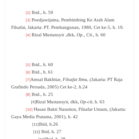
Ibid., h. 59
[2]
Poedjawijatna, Pembimbing Ke Arah Alam
[3]
Filsafat, Jakarta: PT. Pembangunan, 1980, Cet ke-5, h. 19.
Rizal Mustansyir ,dkk,
Op., Cit
., h. 60
[4]
Ibid., h. 60
[5]
Ibid., h. 61
[6]
,
Amsal Bakhtiar
Filsafat Ilmu
, (Jakarta: PT Raja
[7]
Grafindo Persada, 2005) Cet ke-2, h.24
Ibid., h. 25
[8]
,
Rizal Mustansyir, dkk
Op-cit
, h. 63
[9]
H
asan Bakti Nasution, Filsafat Umum, (Jakarta:
[10]
Gaya Media Pratama, 2001), h. 42
Ibid, h.26
[11]
Ibid, h. 27
[12]