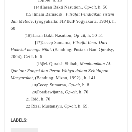
Ibid, h. 28
[13]
Hasan Bakti Nasution.,
Op-cit
, h. 50
[14]
Imam Barnadib ,
Filsafat Pendidikan sistem
[15]
dan Metode
, (yogyakarta: FIP IKIP Yogyakarta, 1984), h.
60
Hasan Bakti Nasution, Op-cit, h. 50-51
[16]
Cecep Sumarna,
Filsafat Ilmu: Dari
[17]
Hakekat menuju Nilai
, (Bandung: Pustaka Bani Quraisy,
2004), Cet I, h. 6
M. Quraish Shihab,
Membumikan Al-
[18]
Qur’an: Fungsi dan Peran Wahyu dalam Kehidupan
Masyarakat
, (Bandung: Mizan, 1992)., h. 141.
Cecep Sumarna,
Op-cit
, h. 8
[19]
Poedjawijatna,
Op-cit
, h. 70
[20]
Ibid, h. 70
[21]
Rizal Mustansyir,
Op-cit
, h. 69.
[22]