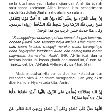
serta kita harus yaqin bahwa ujian dari Allah itu adalah
satu tanda kecintaan Allah kepada kita, sebagaimana
sabda Rasulullah Shallallaahu alaihi wa salam :
إِنَّ عِظَمَ الْجَزَاءِ مَعَ عِظَمِ الْبَلاَءِ وَإِنَّ اللهَ إِذَا أَحَبَّ قَوْمًا اِبْتَلاَهُمْ،
فَمَنْ رَضِيَ فَلَهُ الرِّضَا وَمَنْ سَخِطَ فَلَهُ السُّخْطُ. (رواه الترمذي،
وقال هذا حديث حسن غريب من هذا الوجه).
“
Sesungguhnya besarnya pahala sesuai dengan besarnya
cobaan (ujian), Dan sesungguhnya apabila Allah mencintai
satu kaum Ia akan menguji mereka, maka barangsiapa
ridha baginyalah keridhaan Allah, dan barangsiapa marah
baginyalah kemarahan Allah”.
(HR. At-Tirmidzi, dan ia
berkata hadits ini hasan gharib dari sanad ini, Sunan At-
Timidzy cet. Dar Al-Kutub Al-Ilmiyyah, juz 4 hal. 519).
Mudah-mudahan kita semua diberikan ketabahan dan
kesabaran oleh Allah dalam menghadapi ujian yang akan
diberikan olehNya kepada kita. Amin.
إِنَّ اللهَ وَمَلاَئِكَتَهُ يُصَلُّوْنَ عَلَى النَّبِيِّ، يَاأَيُّهاَ الَّذِيْنَ ءَامَنُوْا صَلُّوْا
عَلَيْهِ وَسَلِّمُوْا تَسْلِيْمًا.
اَللَّهُمَّ صَلِّ عَلَى مُحَمَّدٍ وَعَلَى آلِ مُحَمَّدٍ وَرَضِيَ اللهُ تَعَالَى عَنْ