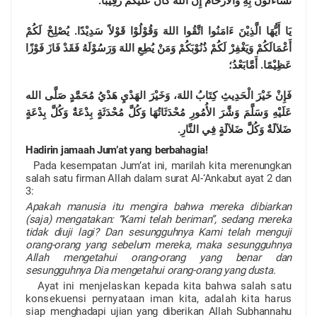
تَسَآءَلُوْنَ بِهِ وَاْلأَرْحَامَ إِنَّ اللهَ كَانَ عَلَيْكُمْ رَقِيْبًا.
يَا أَيُّهَا الَّذِيْنَ ءَامَنُوا اتَّقُوا اللهَ وَقُوْلُوْا قَوْلاً سَدِيْدًا. يُصْلِحْ لَكُمْ
أَعْمَالَكُمْ وَيَغْفِرْ لَكُمْ ذُنُوْبَكُمْ وَمَنْ يُطِعِ اللهَ وَرَسُوْلَهُ فَقَدْ فَازَ فَوْزًا
عَظِيْمًا. أَمَّابَعْدُ؛
فَإِنْ خَيْرَ الْحَدِيثِ كِتَابُ اللهَ، وَخَيْرَ الهَدْيِ هَدْيُ مُحَمَّدٍ صَلَّى الله
عَلَيْهِ وَسَلَّمَ وَشَّرَ الأُمُورِ مُحْدَثَاتُهَا وَكُلَّ مُحْدَثَةٍ بِدْعَةٌ وَكُلَّ بِدْعَةٍ
ضَلاَلَةٌ وَكُلَّ ضَلاَلَةٍ فِي النَّارِ.
Hadirin jamaah Jum’at yang berbahagia!
Pada kesempatan Jum’at ini, marilah kita merenungkan
salah satu firman Allah dalam surat Al-‘Ankabut ayat 2 dan
3:
Apakah manusia itu mengira bahwa mereka dibiarkan
(saja) mengatakan: “Kami telah beriman”, sedang mereka
tidak diuji lagi? Dan sesungguhnya Kami telah menguji
orang-orang yang sebelum mereka, maka sesungguhnya
Allah mengetahui orang-orang yang benar dan
sesungguhnya Dia mengetahui orang-orang yang dusta.
Ayat ini menjelaskan kepada kita bahwa salah satu
konsekuensi pernyataan iman kita, adalah kita harus
siap
menghadapi ujian yang diberikan Allah Subhannahu