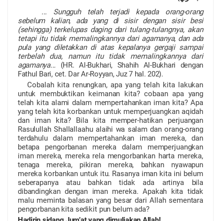
... Sungguh telah terjadi kepada orang-orang
sebelum kalian, ada yang di sisir dengan sisir besi
(sehingga) terkelupas daging dari
tulang-tulangnya, akan
tetapi itu tidak memalingkannya dari
agamanya, dan ada
pula yang diletakkan di atas kepalanya gergaji
sampai
terbelah dua, namun itu tidak memalingkannya dari
agamanya...
(HR. Al-Bukhari, Shahih Al-Bukhari dengan
Fathul Bari, cet. Dar Ar-Royyan, Juz 7 hal. 202).
Cobalah kita renungkan, apa yang telah kita lakukan
untuk membuktikan keimanan kita? cobaan apa yang
telah kita alami dalam mempertahankan iman kita? Apa
yang telah kita korbankan untuk memperjuangkan aqidah
dan iman kita? Bila kita memper-hatikan perjuangan
Rasulullah Shallallaahu alaihi wa salam dan orang-orang
terdahulu dalam mempertahankan iman mereka, dan
betapa pengorbanan mereka dalam memperjuangkan
iman mereka, mereka rela mengorbankan harta mereka,
tenaga mereka, pikiran mereka, bahkan nyawapun
mereka korbankan untuk itu. Rasanya iman kita ini belum
seberapanya atau bahkan tidak ada artinya bila
dibandingkan dengan iman mereka. Apakah kita tidak
malu meminta balasan yang besar dari Allah sementara
pengorbanan kita sedikit pun belum ada?
Hadirin sidang Jum’at yang dimuliakan Allah!