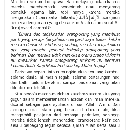
Muslimin, sekian ribu nyawa telah melayang, bukan karena
mereka memberontak pemerintah atau menyerang
pemeluk agama lain, tapi hanya karena mereka
mengatakan: ( Laa ilaaha illallaahu )
لاَ إِلَهَ إِلاَّ اللهُ
, tidak jauh
berbeda dengan apa yang dikisahkan Allah dalam surat Al-
Buruj ayat 4 sampai 8:
“Binasa dan terlaknatlah orang-orang yang membuat
parit, yang berapi (dinyalakan dengan) kayu bakar, ketika
mereka duduk di sekitarnya, sedang mereka menyaksikan
apa yang mereka perbuat terhadap orang-orang yang
beriman. Dan mereka tidak menyiksa orang-orang Mukmin
itu melainkan karena orang-orang Mukmin itu beriman
kepada Allah Yang Maha Perkasa lagi Maha Terpuji”.
Peristiwa seperti inipun mungkin akan terulang kembali
selama dunia ini masih tegak, selama pertarungan haq
dan bathil belum berakhir, sampai pada saat yang telah
ditentukan oleh Allah.
Kita berdo’a mudah-mudahan saudara-saudara kita yang
gugur dalam mempertahankan aqidah dan iman mereka,
dicatat sebagai para syuhada di sisi Allah. Amin. Dan
semoga umat Islam yang berada di daerah lain, bisa
mengambil pelajaran dari berbagai peristiwa, sehingga
mereka tidak lengah menghadapi orang-orang kafir dan
selalu berpegang teguh kepada ajaran Allah serta selalu