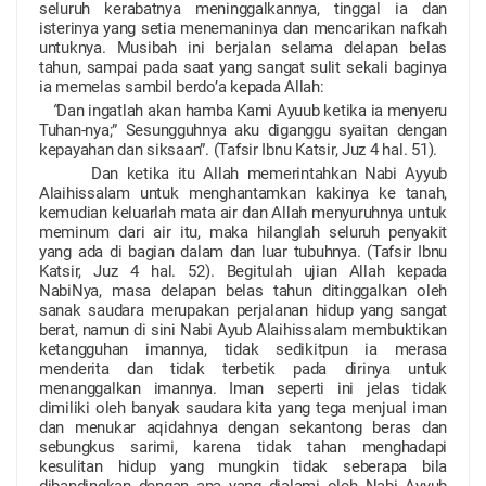
seluruh kerabatnya meninggalkannya, tinggal ia dan
isterinya yang setia menemaninya dan mencarikan nafkah
untuknya. Musibah ini berjalan selama delapan belas
tahun, sampai pada saat yang sangat sulit sekali baginya
ia memelas sambil berdo’a kepada Allah:
“
Dan ingatlah akan hamba Kami Ayuub ketika ia menyeru
Tuhan-nya;” Sesungguhnya aku diganggu syaitan dengan
kepayahan dan siksaan”. (Tafsir Ibnu Katsir, Juz 4 hal. 51).
Dan ketika itu Allah memerintahkan Nabi Ayyub
Alaihissalam untuk menghantamkan kakinya ke tanah,
kemudian keluarlah mata air dan Allah menyuruhnya untuk
meminum dari air itu, maka hilanglah seluruh penyakit
yang ada di bagian dalam dan luar tubuhnya. (Tafsir Ibnu
Katsir, Juz 4 hal. 52). Begitulah ujian Allah kepada
NabiNya, masa delapan belas tahun ditinggalkan oleh
sanak saudara merupakan perjalanan hidup yang sangat
berat, namun di sini Nabi Ayub Alaihissalam membuktikan
ketangguhan imannya, tidak sedikitpun ia merasa
menderita dan tidak terbetik pada dirinya untuk
menanggalkan imannya. Iman seperti ini jelas tidak
dimiliki oleh banyak saudara kita yang tega menjual iman
dan menukar aqidahnya dengan sekantong beras dan
sebungkus sarimi, karena tidak tahan menghadapi
kesulitan hidup yang mungkin tidak seberapa bila
dibandingkan dengan apa yang dialami oleh Nabi Ayyub