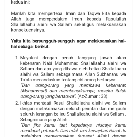
kedua ini:
Marilah kita mempertebal Iman dan Taqwa kita kepada
Allah juga memperdalam Iman kepada Rasulullah
Shallallaahu alaihi wa Sallam
sekaligus melaksanakan
konsekuensinya.
Yaitu kita bersungguh-sungguh agar melaksanakan hal-
hal sebagai berikut:
Meyakini dengan penuh tanggung jawab akan
kebenaran Nabi Muhammad Shallallaahu alaihi wa
Sallam dan apa yang dibawa oleh beliau Shallallaahu
alaihi wa Sallam sebagaimana Allah Subhanahu wa
Ta'ala menandaskan tentang ciri orang bertaqwa:
“Dan orang-orang yang membawa kebenaran
(Muhammad) dan membenarkannya, mereka itulah
orang-orang yang bertaqwa”.
(Az-Zumar : 33).
Ikhlas mentaati Rasul Shallallaahu alaihi wa Sallam
dengan melaksanakan seluruh perintah dan menjauhi
seluruh larangan
beliau Shallallaahu alaihi wa Sallam
.
Sebagaimana janji Allah :
“Dan jika kamu taat kepadanya, niscaya kamu
mendapat petunjuk. Dan tidak lain kewajiban Rasul itu
melainkan menyampaikan (amanat Allah) dengan