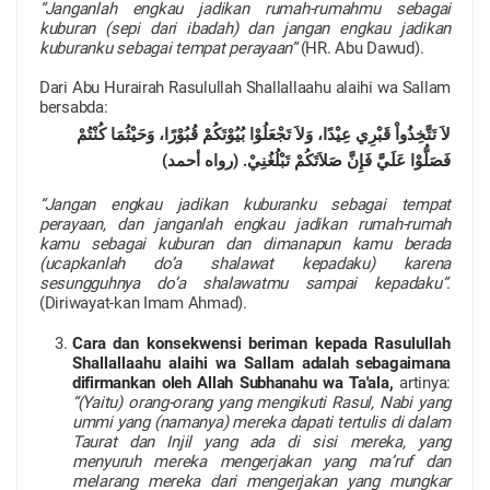
“Janganlah engkau jadikan rumah-rumahmu sebagai
kuburan (sepi dari ibadah) dan jangan engkau jadikan
kuburanku sebagai tempat perayaan”
(HR. Abu Dawud).
Dari Abu Hurairah Rasulullah Shallallaahu alaihi wa Sallam
bersabda:
لاَ تَتَّخِذُواْ قَبْرِي عِيْدًا، وَلاَ تَجْعَلُوْا بُيُوْتَكُمْ قُبُوْرًا، وَحَيْثُمَا كُنْتُمْ
فَصَلُّوْا عَلَيَّ فَإِنَّ صَلاَتَكُمْ تَبْلُغُنِيْ. (رواه أحمد)
“Jangan engkau jadikan kuburanku sebagai tempat
perayaan, dan janganlah engkau jadikan rumah-rumah
kamu sebagai kuburan dan dimanapun kamu berada
(ucapkanlah do’a shalawat kepadaku) karena
sesungguhnya do’a shalawatmu sampai kepadaku”
.
(Diriwayat-kan Imam Ahmad).
Cara dan konsekwensi beriman kepada Rasulullah
Shallallaahu alaihi wa Sallam
adalah sebagaimana
difirmankan oleh Allah Subhanahu wa Ta'ala,
artinya:
“(Yaitu) orang-orang yang mengikuti Rasul, Nabi yang
ummi yang (namanya) mereka dapati tertulis di dalam
Taurat dan Injil yang ada di sisi mereka, yang
menyuruh mereka mengerjakan yang ma’ruf dan
melarang mereka dari mengerjakan yang mungkar