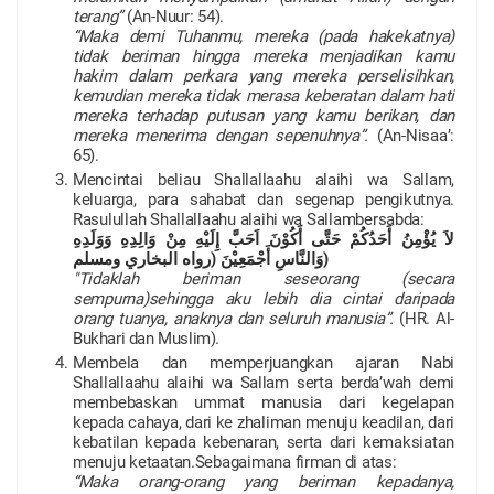
terang”
(An-Nuur: 54).
“Maka demi Tuhanmu, mereka (pada hakekatnya)
tidak beriman hingga mereka menjadikan kamu
hakim dalam perkara yang mereka perselisihkan,
kemudian mereka tidak merasa keberatan dalam hati
mereka terhadap putusan yang kamu berikan, dan
mereka menerima dengan sepenuhnya”.
(An-Nisaa’:
65).
Mencintai beliau Shallallaahu alaihi wa Sallam,
keluarga, para sahabat dan segenap pengikutnya.
Rasulullah Shallallaahu alaihi wa Sallambersabda:
لاَ يُؤْمِنُ أَحَدُكُمْ حَتَّى أَكُوْنَ اَحَبَّ إِلَيْهِ مِنْ وَالِدِهِ وَوَلَدِهِ
وَالنَّاسِ أَجْمَعِيْنَ (رواه البخاري ومسلم
)
"Tidaklah beriman seseorang (secara
sempurna)sehingga aku lebih dia cintai daripada
orang tuanya, anaknya dan seluruh manusia”.
(HR. Al-
Bukhari dan Muslim).
Membela dan memperjuangkan ajaran Nabi
Shallallaahu alaihi wa Sallam serta berda’wah demi
membebaskan ummat manusia dari kegelapan
kepada cahaya, dari ke zhaliman menuju keadilan, dari
kebatilan kepada kebenaran, serta dari kemaksiatan
menuju ketaatan.Sebagaimana firman di atas:
“Maka orang-orang yang beriman kepadanya,