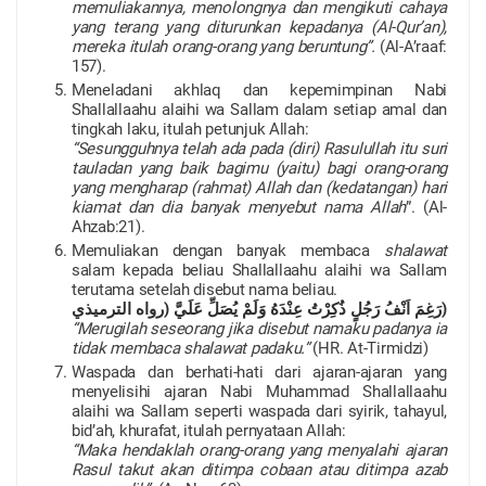
memuliakannya, menolongnya dan mengikuti cahaya
yang terang yang diturunkan kepadanya (Al-Qur’an),
mereka itulah orang-orang yang beruntung”.
(Al-A’raaf:
157).
Meneladani akhlaq dan kepemimpinan Nabi
Shallallaahu alaihi wa Sallam dalam setiap amal dan
tingkah laku, itulah petunjuk Allah:
“Sesungguhnya telah ada pada (diri) Rasulullah itu suri
tauladan yang baik bagimu (yaitu) bagi orang-orang
yang mengharap (rahmat) Allah dan (kedatangan) hari
kiamat dan dia banyak menyebut nama Allah
”. (Al-
Ahzab:21).
Memuliakan dengan banyak membaca
shalawat
salam kepada beliau Shallallaahu alaihi wa Sallam
terutama setelah disebut nama beliau.
رَغِمَ اَنْفُ رَجُلٍ ذُكِرْتُ عِنْدَهُ وَلَمْ يُصَلِّ عَلَيَّ (رواه الترميذي
)
“Merugilah seseorang jika disebut namaku padanya ia
tidak membaca shalawat padaku.”
(HR. At-Tirmidzi)
Waspada dan berhati-hati dari ajaran-ajaran yang
menyelisihi ajaran Nabi Muhammad Shallallaahu
alaihi wa Sallam seperti waspada dari syirik, tahayul,
bid’ah, khurafat, itulah pernyataan Allah:
“Maka hendaklah orang-orang yang menyalahi ajaran
Rasul takut akan ditimpa cobaan atau ditimpa azab