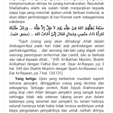
menjerumuskan dirinya ke jurang kemaksiatan. Rasulullah
Shallallaahu alaihi wa salam telah menjanjikan kepada
siapa saja yang menolak ajakan untuk berbuat maksiat, ia
akan diberi perlindungan di hari Kiamat nanti sebagaimana
sabdanya:
سَبْعَةٌ يُظِلُّهُمُ اللهُ فِيْ ظِلِّهِ يَوْمَ لاَ ظِلَّ إِلاَّ ظِلُّهُ ... وَرَجُلٌ طَلَبَتْهُ
امْرَأَةٌ ذَاتُ مَنْصِبٍ وَجَمَالٍ فَقَالَ إِنِّيْ أَخَافُ اللهَ ... (متفق عليه).
“Tujuh (orang yang akan dilindungi Allah dalam
lindungan-Nya pada hari tidak ada perlindungan selain
perlindunganNya, .. dan seorang laki-laki yang diajak oleh
seorang perempuan terhormat dan cantik, lalu ia berkata
aku takut kepada Allah…”
(HR. Al-Bukhari Muslim, Shahih
Al-Bukhari dengan Fathul Bari cet. Daar Ar-Rayyan, juz 3
hal. 344 dan Shahih Muslim dengan Syarh An-Nawawi cet.
Dar Ar-Rayaan, juz 7 hal. 120-121).
Yang ketiga:
Ujian yang berbentuk musibah seperti
terkena penyakit, ditinggalkan orang yang dicintai dan
sebagainya. Sebagai contoh, Nabi Ayyub Alaihissalam
yang diuji oleh Allah dengan penyakit yang sangat buruk
sehingga tidak ada sebesar lubang jarum pun dalam
badannya yang selamat dari penyakit itu selain hatinya,
seluruh hartanya telah habis tidak tersisa sedikitpun untuk
biaya pengobatan penyakitnya dan untuk nafkah dirinya,