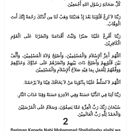
كُلِّ صَحَابَةِ رَسُوْلِ اللهِ أَجْمَعِيْنَ.
رَبَّنَا لاَ تُزِغْ قُلُوْبَنَا بَعْدَ إِذْ هَدَيْتَنَا وَهَبْ لَنَا مِن لَّدُنْكَ رَحْمَةً إِنَّكَ أَنتَ
الْوَهَّابُ.
رَبَّنَا أَفْرِغْ عَلَيْنَا صَبْرًا وَثَبِّتْ أَقْدَامَنَا وَانْصُرْنَا عَلَى الْقَوْمِ
الْكَافِرِيْنَ.
اَللَّهُمَ أَعِزَّ اْلإِسْلاَمَ وَالْمُسْلِمِيْنَ، وَأَصْلِحْ وُلاَةَ الْمُسْلِمِيْنَ، وَأَلِّفْ
بَيْنَ قُلُوْبِهِمْ وَأَصْلِحْ ذَاتَ بَيْنِهِمْ وَانْصُرْهُمْ عَلَى عَدُوِّكَ وَعَدُوِّهِمْ
وَوَفِّقْهُمْ لِلْعَمَلِ بِمَا فِيْهِ صَلاَحُ اْلإِسْلاَمِ وَالْمُسْلِمِيْنَ.
اَللَّهُمَ لاَ تُسَلِّطْ عَلَيْنَا بِذُنُوْبِنَا مَنْ لاَ يَخَافُكَ فِيْنَا وَلاَ يَرْحَمُنَا.
رَبَّنَا آتِنَا فِي الدُّنْيَا حَسَنَةً وَفِي الآخِرَةِ حَسَنَةً وَقِنَا عَذَابَ النَّارِ.
سُبْحَانَ رَبِّكَ رَبِّ الْعِزَّةِ عَمَّا يَصِفُوْنَ، وَسَلاَمٌ عَلَى الْمُرْسَلِيْنَ
وَالْحَمْدُ لِلَّهِ رَبِّ الْعَالَمِيْنَ.
2
Beriman Kepada Nabi Muhammad Shallallaahu alaihi wa