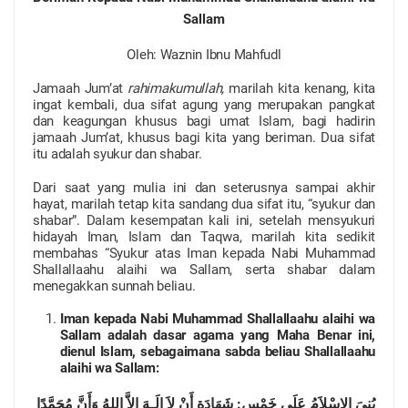
Sallam
Oleh: Waznin Ibnu Mahfudl
Jamaah Jum’at
rahimakumullah,
marilah kita kenang, kita
ingat kembali, dua sifat agung yang merupakan pangkat
dan keagungan khusus bagi umat Islam, bagi hadirin
jamaah Jum’at, khusus bagi kita yang beriman. Dua sifat
itu adalah syukur dan shabar.
Dari saat yang mulia ini dan seterusnya sampai akhir
hayat, marilah tetap kita sandang dua sifat itu, “syukur dan
shabar”. Dalam kesempatan kali ini, setelah mensyukuri
hidayah Iman, Islam dan Taqwa, marilah kita sedikit
membahas “Syukur atas Iman kepada Nabi Muhammad
Shallallaahu alaihi wa Sallam, serta shabar dalam
menegakkan sunnah beliau.
Iman kepada Nabi Muhammad Shallallaahu alaihi wa
Sallam adalah dasar agama yang Maha Benar ini,
dienul Islam, sebagaimana sabda beliau Shallallaahu
alaihi wa Sallam:
بُنِيَ الإِسْلاَمُ عَلَى خَمْسٍ: شَهَادَةِ أَنْ لاَ إِلَـهَ إِلاَّ اللهُ وَأَنَّ مُحَمَّدًا