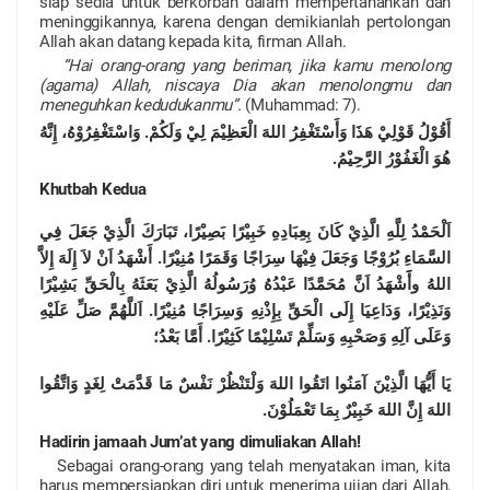
siap sedia untuk berkorban dalam mempertahankan dan
meninggikannya, karena dengan demikianlah pertolongan
Allah akan datang kepada kita, firman Allah.
“Hai orang-orang yang beriman, jika kamu menolong
(agama) Allah, niscaya Dia akan menolongmu dan
meneguhkan kedudukanmu”.
(Muhammad: 7).
أَقُوْلُ قَوْلِيْ هَذَا وَأَسْتَغْفِرُ اللهَ الْعَظِيْمَ لِيْ وَلَكُمْ. وَاسْتَغْفِرُوْهُ، إِنَّهُ
هُوَ الْغَفُوْرُ الرَّحِيْمُ.
Khutbah Kedua
اَلْحَمْدُ لِلَّهِ الَّذِيْ كَانَ بِعِبَادِهِ خَبِيْرًا بَصِيْرًا، تَبَارَكَ الَّذِيْ جَعَلَ فِي
السَّمَاءِ بُرُوْجًا وَجَعَلَ فِيْهَا سِرَاجًا وَقَمَرًا مُنِيْرًا. أَشْهَدُ اَنْ لاَ إِلَهَ إِلاَّ
اللهُ وأََشْهَدُ اَنَّ مُحَمَّدًا عَبْدُهُ وُرَسُولُهُ الَّذِيْ بَعَثَهُ بِالْحَقِّ بَشِيْرًا
وَنَذِيْرًا، وَدَاعِيَا إِلَى الْحَقِّ بِإِذْنِهِ وَسِرَاجًا مُنِيْرًا. اَللَّهُمَّ صَلِّ عَلَيْهِ
وَعَلَى آلِهِ وَصَحْبِهِ وَسَلِّمْ تَسْلِيْمًا كَثِيْرًا. أَمَّا بَعْدُ؛
يَا أَيُّهَا الَّذِيْنَ آمَنُوا اتَقُوا اللهَ وَلْتَنْظُرْ نَفْسٌ مَا قَدَّمَتْ لِغَدٍ وَاتَّقُوا
اللهَ إِنَّ اللهَ خَبِيْرٌ بِمَا تَعْمَلُوْنَ.
Hadirin jamaah Jum’at yang dimuliakan Allah!
Sebagai orang-orang yang telah menyatakan iman, kita
harus mempersiapkan diri untuk menerima ujian dari Allah,