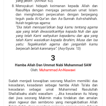
yang pedih”
. (An-Nur: 63).
Mensyukuri hidayah keimanan kepada Allah dan
RasulNya
dengan menjaga persatuan umat Islam
dan menghindari perpecahan dengan berpegang
teguh pada Al-Qur’an dan As-
Sunnah Ash-shahihah.
Itulah tegaknya agama:
“Dia telah mensyari’atkan bagi kamu tentang agama
apa yang telah diwasiatkanNya kepada Nuh dan apa
yang telah Kami wahyukan kepadamu dan apa yang
telah Kami wasiatkan kepada Ibrahim, Musa dan Isa
yaitu: Tegakkanlah agama dan janganlah kamu
berpecah belah karenanya”
. (Asy-Syura: 13)
3
Hamba Allah Dan Ummat Nabi Muhammad SAW
Oleh:
Muhammad An-Nawawi
Sudah menjadi kewajiban seorang Muslim memiliki dua
kesadaran, kesadaran sebagai hamba Allah Ta’ala dan
kesadaran sebagai umat Muhammad Rasulullah
Shallallaahu alaihi wasallam , Jika kesadaran itu hilang
dari jiwa seorang Mukmin maka tindakan dan amalan
akan ngawur dan sembrono yang mengakibatkan Allah