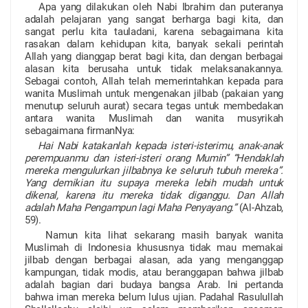
Apa yang dilakukan oleh Nabi Ibrahim dan puteranya
adalah pelajaran yang sangat berharga bagi kita, dan
sangat perlu kita tauladani, karena sebagaimana kita
rasakan dalam kehidupan kita, banyak sekali perintah
Allah yang dianggap berat bagi kita, dan dengan berbagai
alasan kita berusaha untuk tidak melaksanakannya.
Sebagai contoh, Allah telah memerintahkan kepada para
wanita Muslimah untuk mengenakan jilbab (pakaian yang
menutup seluruh aurat) secara tegas untuk membedakan
antara wanita Muslimah dan wanita musyrikah
sebagaimana firmanNya:
Hai Nabi katakanlah kepada isteri-isterimu, anak-anak
perempuanmu dan isteri-isteri orang Mumin” “Hendaklah
mereka mengulurkan jilbabnya ke seluruh tubuh mereka”.
Yang demikian itu supaya mereka lebih mudah untuk
dikenal, karena itu mereka tidak diganggu. Dan Allah
adalah Maha Pengampun lagi Maha Penyayang.”
(Al-Ahzab,
59).
Namun kita lihat sekarang masih banyak wanita
Muslimah di Indonesia khususnya tidak mau memakai
jilbab dengan berbagai alasan, ada yang menganggap
kampungan, tidak modis, atau beranggapan bahwa jilbab
adalah bagian dari budaya bangsa Arab. Ini pertanda
bahwa iman mereka belum lulus ujian. Padahal Rasulullah