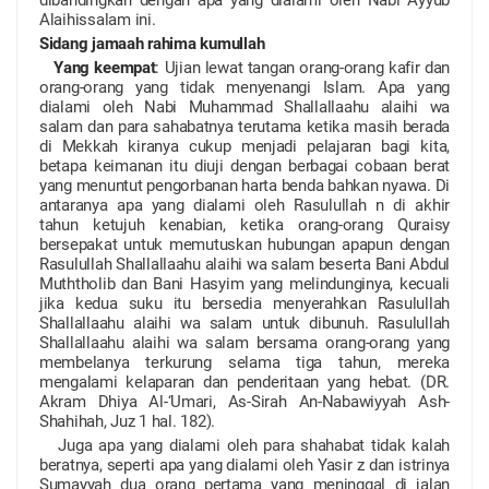
Alaihissalam ini.
Sidang jamaah rahima kumullah
Yang keempat
: Ujian lewat tangan orang-orang kafir dan
orang-orang yang tidak menyenangi Islam. Apa yang
dialami oleh Nabi Muhammad Shallallaahu alaihi wa
salam dan para sahabatnya terutama ketika masih berada
di Mekkah kiranya cukup menjadi pelajaran bagi kita,
betapa keimanan itu diuji dengan berbagai cobaan berat
yang menuntut pengorbanan harta benda bahkan nyawa. Di
antaranya apa yang dialami oleh Rasulullah
n
di akhir
tahun ketujuh kenabian, ketika orang-orang Quraisy
bersepakat untuk memutuskan hubungan apapun dengan
Rasulullah Shallallaahu alaihi wa salam beserta Bani Abdul
Muththolib dan Bani Hasyim yang melindunginya, kecuali
jika kedua suku itu bersedia menyerahkan Rasulullah
Shallallaahu alaihi wa salam untuk dibunuh. Rasulullah
Shallallaahu alaihi wa salam bersama orang-orang yang
membelanya terkurung selama tiga tahun, mereka
mengalami kelaparan dan penderitaan yang hebat. (DR.
Akram Dhiya Al-‘Umari, As-Sirah An-Nabawiyyah Ash-
Shahihah, Juz 1 hal. 182).
Juga apa yang dialami oleh para shahabat tidak kalah
beratnya, seperti apa yang dialami oleh Yasir
z
dan istrinya
Sumayyah dua orang pertama yang meninggal di jalan