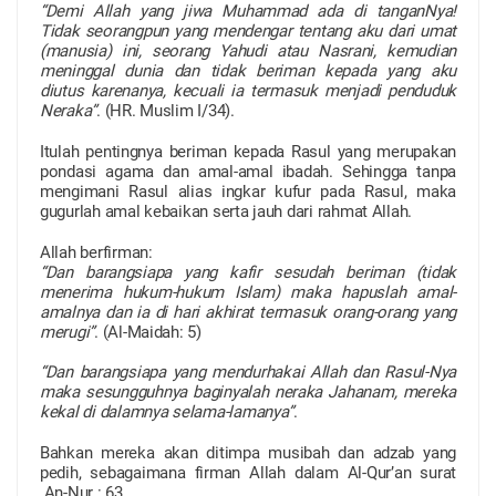
“Demi Allah yang jiwa Muhammad ada di tanganNya!
Tidak seorangpun yang mendengar tentang aku dari umat
(manusia) ini, seorang Yahudi atau Nasrani, kemudian
meninggal dunia dan tidak beriman kepada yang aku
diutus karenanya, kecuali ia termasuk menjadi penduduk
Neraka”
. (HR. Muslim I/34).
Itulah pentingnya beriman kepada Rasul yang merupakan
pondasi agama dan amal-amal ibadah. Sehingga tanpa
mengimani Rasul alias ingkar kufur pada Rasul, maka
gugurlah amal kebaikan serta jauh dari rahmat Allah.
Allah berfirman:
“Dan barangsiapa yang kafir sesudah beriman (tidak
menerima hukum-hukum Islam) maka hapuslah amal-
amalnya dan ia di hari akhirat termasuk orang-orang yang
merugi”
. (Al-Maidah: 5)
“Dan barangsiapa yang mendurhakai Allah dan Rasul-Nya
maka sesungguhnya baginyalah neraka Jahanam, mereka
kekal di dalamnya selama-lamanya”
.
Bahkan mereka akan ditimpa musibah dan adzab yang
pedih, sebagaimana firman Allah dalam Al-Qur’an surat
An-Nur : 63.