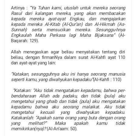
Artinya :
“Ya Tuhan kami, utuslah untuk mereka seorang
Rasul dari kalangan mereka, yang akan membacakan
kepada mereka ayat-ayat Engkau, dan mengajarkan
kepada mereka Al-Kitab (Al-Qur’an) dan Al-Hikmah (As-
Sunnah) serta mensucikan mereka. Sesunggu-hnya
Engkaulah Maha Perkasa lagi Maha Bijaksana”
(Al-
Baqarah: 129).
Allah menegaskan agar beliau menyatakan tentang diri
beliau, dengan firmanNya dalam surat Al-Kahfi ayat 110
dan ayat-ayat yang lain:
“Katakan, sesungguhnya aku ini hanya seorang manusia
seperti kamu, yang diwahyukan kepadaku”
(Al-Kahfi : 110)
“Katakan: “Aku tidak mengatakan kepadamu, bahwa per-
bendaharaan Allah ada padaku, dan tidak (pula) aku
mengetahui yang ghaib dan tidak (pula) aku mengatakan
kepadamu bahwa aku seorang malaikat. Aku tidak
mengetahui kecuali yang diwahyukan kepadaku.
Katakanlah: “Apakah sama orang yang buta dengan orang
yang melihat?” Maka apakah kamu tidak
memikirkan(nya)?
(Al-An’aam: 50).