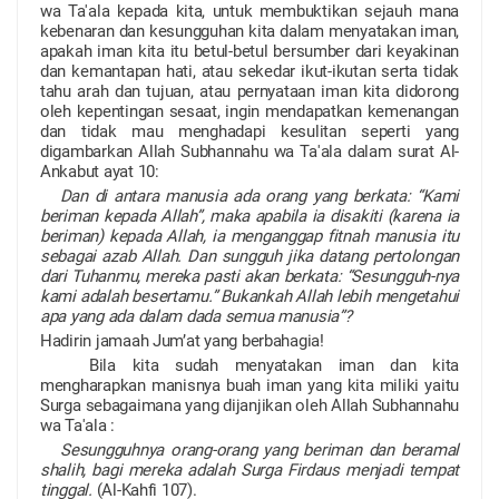
wa Ta'ala kepada kita, untuk membuktikan sejauh mana
kebenaran dan kesungguhan kita dalam menyatakan iman,
apakah iman kita itu betul-betul bersumber dari keyakinan
dan kemantapan hati, atau sekedar ikut-ikutan serta tidak
tahu arah dan tujuan, atau pernyataan iman kita didorong
oleh kepentingan sesaat, ingin mendapatkan kemenangan
dan tidak mau menghadapi kesulitan seperti yang
digambarkan Allah Subhannahu wa Ta'ala dalam surat Al-
Ankabut ayat 10:
Dan di antara manusia ada orang yang berkata: “Kami
beriman kepada Allah”, maka apabila ia disakiti (karena ia
beriman) kepada Allah, ia menganggap fitnah manusia itu
sebagai azab Allah. Dan sungguh jika datang pertolongan
dari Tuhanmu, mereka pasti akan berkata: “Sesungguh-nya
kami adalah besertamu.” Bukankah Allah lebih mengetahui
apa yang ada dalam dada semua manusia”?
Hadirin jamaah Jum’at yang berbahagia!
Bila kita sudah menyatakan iman dan kita
mengharapkan manisnya buah iman yang kita miliki yaitu
Surga sebagaimana yang dijanjikan oleh Allah Subhannahu
wa Ta'ala :
Sesungguhnya orang-orang yang beriman dan beramal
shalih, bagi mereka adalah Surga Firdaus menjadi tempat
tinggal.
(Al-Kahfi 107).