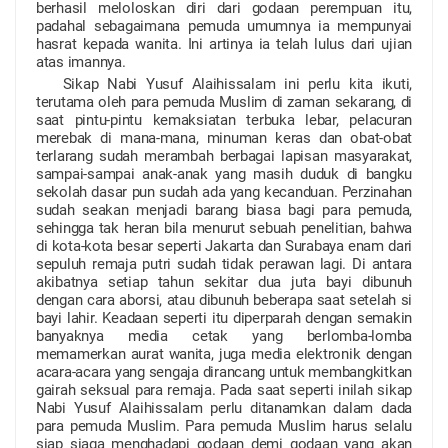
berhasil meloloskan diri dari godaan perempuan itu,
padahal sebagaimana pemuda umumnya ia mempunyai
hasrat kepada wanita. Ini artinya ia telah lulus dari ujian
atas imannya.
Sikap Nabi Yusuf Alaihissalam ini perlu kita ikuti,
terutama oleh para pemuda Muslim di zaman sekarang, di
saat pintu-pintu kemaksiatan terbuka lebar, pelacuran
merebak di mana-mana, minuman keras dan obat-obat
terlarang sudah merambah berbagai lapisan masyarakat,
sampai-sampai anak-anak yang masih duduk di bangku
sekolah dasar pun sudah ada yang kecanduan. Perzinahan
sudah seakan menjadi barang biasa bagi para pemuda,
sehingga tak heran bila menurut sebuah penelitian, bahwa
di kota-kota besar seperti Jakarta dan Surabaya enam dari
sepuluh remaja putri sudah tidak perawan lagi. Di antara
akibatnya setiap tahun sekitar dua juta bayi dibunuh
dengan cara aborsi, atau dibunuh beberapa saat setelah si
bayi lahir. Keadaan seperti itu diperparah dengan semakin
banyaknya media cetak yang berlomba-lomba
memamerkan aurat wanita, juga media elektronik dengan
acara-acara yang sengaja dirancang untuk membangkitkan
gairah seksual para remaja. Pada saat seperti inilah sikap
Nabi Yusuf Alaihissalam perlu ditanamkan dalam dada
para pemuda Muslim. Para pemuda Muslim harus selalu
siap siaga menghadapi godaan demi godaan yang akan