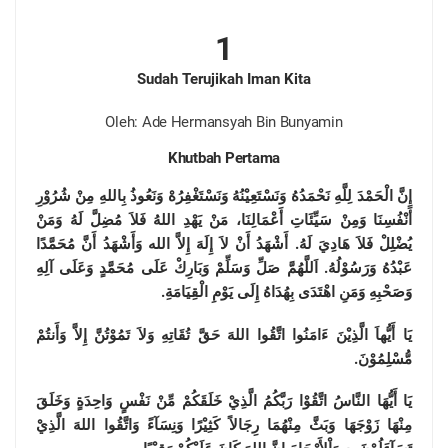
1
Sudah Terujikah Iman Kita
Oleh: Ade Hermansyah Bin Bunyamin
Khutbah Pertama
إِنَّ الْحَمْدَ لِلَّهِ نَحْمَدُهُ وَنَسْتَعِيْنُهُ وَنَسْتَغْفِرُهْ وَنَعُوذُ بِاللهِ مِنْ شُرُوْرِ
أَنْفُسِنَا وَمِنْ سَيِّئَاتِ أَعْمَالِنَا، مَنْ يَهْدِ اللهُ فَلاَ مُضِلَّ لَهُ وَمَنْ
يُضْلِلْ فَلاَ هَادِيَ لَهُ. أَشْهَدُ أَنْ لاَ إِلَهَ إِلاَّ الله وَأَشْهَدُ أَنَّ مُحَمَّدًا
عَبْدُهُ وَرَسُوْلُهُ. اَللَّهُمَّ صَلِّ وَسَلِّمْ وَبَارِكْ عَلَى مُحَمَّدٍ وَعَلَى آلِهِ
وَصَحْبِهِ وَمَنِ اهْتَدَى بِهُدَاهُ إِلَى يَوْمِ الْقِيَامَةِ.
يَا أَيُّهاَ الَّذِيْنَ ءَامَنُوا اتَّقُوا اللهَ حَقَّ تُقَاتِهِ وَلاَ تَمُوْتُنَّ إِلاَّ وَأَنتُمْ
مُّسْلِمُوْنَ.
يَا أَيُّهَا النَّاسُ اتَّقُوْا رَبَّكُمُ الَّذِيْ خَلَقَكُمْ مِّنْ نَفْسٍ وَاحِدَةٍ وَخَلَقَ
مِنْهَا زَوْجَهَا وَبَثَّ مِنْهُمَا رِجَالاً كَثِيْرًا وَنِسَآءً وَاتَّقُوا اللهَ الَّذِيْ