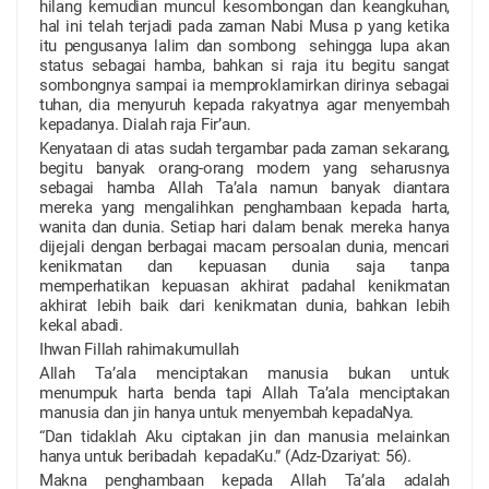
hilang kemudian muncul kesombongan dan keangkuhan,
hal ini telah terjadi pada zaman Nabi Musa
p
yang ketika
itu pengusanya lalim dan sombong sehingga lupa akan
status sebagai hamba, bahkan si raja itu begitu sangat
sombongnya sampai ia memproklamirkan dirinya sebagai
tuhan, dia menyuruh kepada rakyatnya agar menyembah
kepadanya. Dialah raja Fir’aun.
Kenyataan di atas sudah tergambar pada zaman sekarang,
begitu banyak orang-orang modern yang seharusnya
sebagai hamba Allah Ta’ala namun banyak diantara
mereka yang mengalihkan penghambaan kepada harta,
wanita dan dunia. Setiap hari dalam benak mereka hanya
dijejali dengan berbagai macam persoalan dunia, mencari
kenikmatan dan kepuasan dunia saja tanpa
memperhatikan kepuasan akhirat padahal kenikmatan
akhirat lebih baik dari kenikmatan dunia, bahkan lebih
kekal abadi.
Ihwan Fillah rahimakumullah
Allah Ta’ala menciptakan manusia bukan untuk
menumpuk harta benda tapi Allah Ta’ala menciptakan
manusia dan jin hanya untuk menyembah kepadaNya.
“Dan tidaklah Aku ciptakan jin dan manusia melainkan
hanya untuk beribadah kepadaKu.” (Adz-Dzariyat: 56).
Makna penghambaan kepada Allah Ta’ala adalah