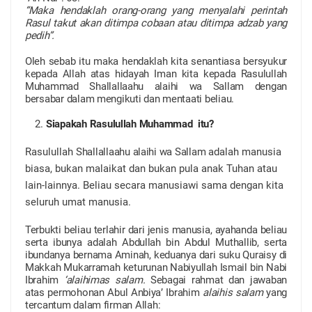
“Maka hendaklah orang-orang yang menyalahi perintah
Rasul takut akan ditimpa cobaan atau ditimpa adzab yang
pedih”.
Oleh sebab itu maka hendaklah kita senantiasa bersyukur
kepada Allah atas hidayah Iman kita kepada Rasulullah
Muhammad Shallallaahu alaihi wa Sallam dengan
bersabar dalam mengikuti dan mentaati beliau.
Siapakah Rasulullah Muhammad itu?
Rasulullah
Shallallaahu alaihi wa Sallam
adalah manusia
biasa, bukan malaikat dan bukan pula anak Tuhan atau
lain-lainnya. Beliau secara manusiawi sama dengan kita
seluruh umat manusia.
Terbukti beliau terlahir dari jenis manusia, ayahanda beliau
serta ibunya adalah Abdullah bin Abdul Muthallib, serta
ibundanya bernama Aminah, keduanya dari suku Quraisy di
Makkah Mukarramah keturunan Nabiyullah Ismail bin Nabi
Ibrahim
‘alaihimas salam.
Sebagai rahmat dan jawaban
atas permohonan Abul Anbiya’ Ibrahim
alaihis salam
yang
tercantum dalam firman Allah: