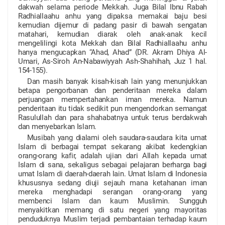
dakwah selama periode Mekkah. Juga Bilal Ibnu Rabah
Radhiallaahu anhu yang dipaksa memakai baju besi
kemudian dijemur di padang pasir di bawah sengatan
matahari, kemudian diarak oleh anak-anak kecil
mengelilingi kota Mekkah dan Bilal Radhiallaahu anhu
hanya mengucapkan “Ahad, Ahad” (DR. Akram Dhiya Al-
Umari, As-Siroh An-Nabawiyyah Ash-Shahihah, Juz 1 hal.
154-155).
Dan masih banyak kisah-kisah lain yang menunjukkan
betapa pengorbanan dan penderitaan mereka dalam
perjuangan mempertahankan iman mereka. Namun
penderitaan itu tidak sedikit pun mengendorkan semangat
Rasulullah dan para shahabatnya untuk terus berdakwah
dan menyebarkan Islam.
Musibah yang dialami oleh saudara-saudara kita umat
Islam di berbagai tempat sekarang akibat kedengkian
orang-orang kafir, adalah ujian dari Allah kepada umat
Islam di sana, sekaligus sebagai pelajaran berharga bagi
umat Islam di daerah-daerah lain. Umat Islam di Indonesia
khususnya sedang diuji sejauh mana ketahanan iman
mereka menghadapi serangan orang-orang yang
membenci Islam dan kaum Muslimin. Sungguh
menyakitkan memang di satu negeri yang mayoritas
penduduknya Muslim terjadi pembantaian terhadap kaum