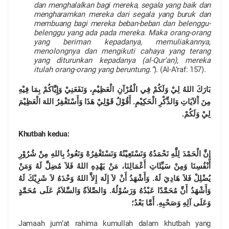
dan menghalalkan bagi mereka, segala yang baik dan
mengharamkan mereka dari segala yang buruk dan
membuang bagi mereka beban-beban
dan belenggu-
belenggu yang ada pada mereka. Maka orang-orang
yang beriman kepadanya, memuliakannya,
menolongnya dan mengikuti cahaya yang terang
yang diturunkan kepadanya (al-Qur'an), mereka
itulah orang-orang yang beruntung.
”
)
.
(Al-A’raf: 157).
بَارَكَ اللهُ لِيْ وَلَكُمْ فِي الْقُرْآنِ الْعَظِيْمِ، وَنَفَعَنِيْ وَإِيَّاكُمْ بِمَا فِيْهِ
مِنَ اْلآيَاتِ وَالذِّكْرِ الْحَكِيْمِ. أَقُوْلُ قَوْلِيْ هَذَا وَأَسْتَغْفِرُ اللهَ الْعَظِيْمَ
لِيْ وَلَكُمْ.
Khutbah kedua:
إِنَّ الْحَمْدَ لِلَّهِ نَحْمَدُهُ وَنَسْتَعِيْنُهُ وَنَسْتَغْفِرُهْ وَنَعُوذُ بِاللهِ مِنْ شُرُوْرِ
أَنْفُسِنَا وَمِنْ سَيِّئَاتِ أَعْمَالِنَا، مَنْ يَهْدِهِ اللهُ فَلاَ مُضِلَّ لَهُ وَمَنْ
يُضْلِلْ فَلاَ هَادِيَ لَهُ. وَأَشْهَدُ أَنْ لاَ إِلَهَ إِلاَّ اللهُ وَحْدَهُ لاَ شَرِيْكَ لَهُ
وَأَشْهَدُ أَنَّ مُحَمَّدًا عَبْدُهُ وَرَسُوْلُهُ. وَالصَّلاَةُ وَالسَّلاَمُ عَلَى مُحَمَّدٍ
وَعَلَى آلِهِ وَصَحْبِهِ. أَمَّا بَعْدُ؛
Jamaah jum’at rahima kumullah dalam khutbah yang