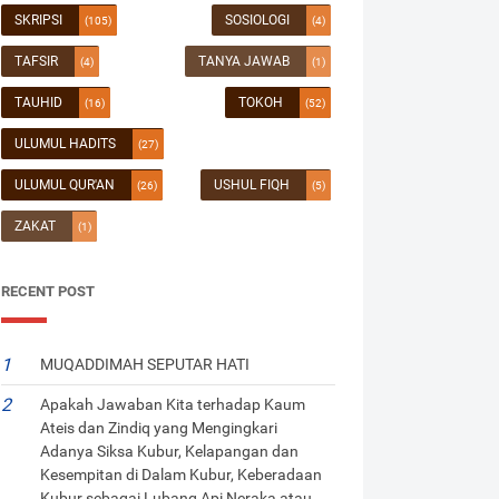
SKRIPSI
SOSIOLOGI
(105)
(4)
TAFSIR
TANYA JAWAB
(4)
(1)
TAUHID
TOKOH
(16)
(52)
ULUMUL HADITS
(27)
ULUMUL QUR'AN
USHUL FIQH
(26)
(5)
ZAKAT
(1)
RECENT POST
MUQADDIMAH SEPUTAR HATI
Apakah Jawaban Kita terhadap Kaum
Ateis dan Zindiq yang Mengingkari
Adanya Siksa Kubur, Kelapangan dan
Kesempitan di Dalam Kubur, Keberadaan
Kubur sebagai Lubang Api Neraka atau