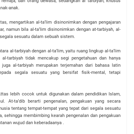
, remaja, dan orang dewasa, sedangkan al tarbiyah, khusus
 anak-anak.
as, mengartikan al-ta’lim disinonimkan dengan pengajaran
 namun bila al-ta’lim disinonimkan dengan at-tarbiyah, al-
 segala sesuatu dalam sebuah sistem.
 al-tarbiyah dengan al-ta’lim, yaitu ruang lingkup al-ta’lim
a al-tarbiyah tidak mencakup segi pengetahuan dan hanya
juga al-tarbiyah merupakan terjemahan dari bahasa latin
ada segala sesuatu yang bersifat fisik-mental, tetapi
Attas lebih cocok untuk digunakan dalam pendidikan Islam,
ul. At-ta’dib berarti pengenalan, pengakuan yang secara
usia tentang tempat-tempat yang tepat dari segala sesuatu
pa, sehingga membimbing kearah pengenalan dan pengakuan
tanan wujud dan keberadaanya .