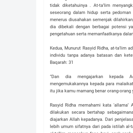
tidak diketahuinya . At-ta’lim menyan
seseorang dalam hidup serta pedoman p
menerus diusahakan semenjak dilahirkan,
dia dibekali dengan berbagai potensi
pengetahuan serta memanfaatkanya dala
Kedua, Munurut Rasyid Ridha, at-ta’lim a
individu tanpa adanya batasan dan ketent
Baqarah: 31
“Dan dia mengajarkan kepada Ada
mengemukakannya kepada para malaikat 
itu jika kamu mamang benar orang-orang 
Rasyid Ridha memahami kata ‘allama’ A
dilakukan secara bertahap sebagaima
diajarkan Allah kepadanya. Dari penjelasa
lebih umum sifatnya dari pada istilah al