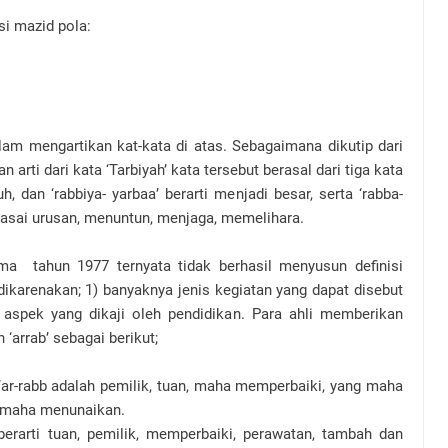
si mazid pola:
lam mengartikan kat-kata di atas. Sebagaimana dikutip dari
rti dari kata ‘Tarbiyah’ kata tersebut berasal dari tiga kata
, dan ‘rabbiya- yarbaa’ berarti menjadi besar, serta ‘rabba-
uasai urusan, menuntun, menjaga, memelihara.
ma tahun 1977 ternyata tidak berhasil menyusun definisi
 dikarenakan; 1) banyaknya jenis kegiatan yang dapat disebut
a aspek yang dikaji oleh pendidikan. Para ahli memberikan
n ‘arrab’ sebagai berikut;
 ‘ar-rabb adalah pemilik, tuan, maha memperbaiki, yang maha
 maha menunaikan.
 berarti tuan, pemilik, memperbaiki, perawatan, tambah dan