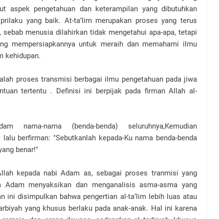
gkut aspek pengetahuan dan keterampilan yang dibutuhkan
rilaku yang baik. At-ta’lim merupakan proses yang terus
 sebab menusia dilahirkan tidak mengetahui apa-apa, tetapi
 yang mempersiapkannya untuk meraih dan memahami ilmu
m kehidupan.
dalah proses transmisi berbagai ilmu pengetahuan pada jiwa
uan tertentu . Definisi ini berpijak pada firman Allah al-
m nama-nama (benda-benda) seluruhnya,Kemudian
lalu berfirman: "Sebutkanlah kepada-Ku nama benda-benda
yang benar!"
llah kepada nabi Adam as, sebagai proses tranmisi yang
na Adam menyaksikan dan menganalisis asma-asma yang
n ini disimpulkan bahwa pengertian al-ta’lim lebih luas atau
-tarbiyah yang khusus berlaku pada anak-anak. Hal ini karena