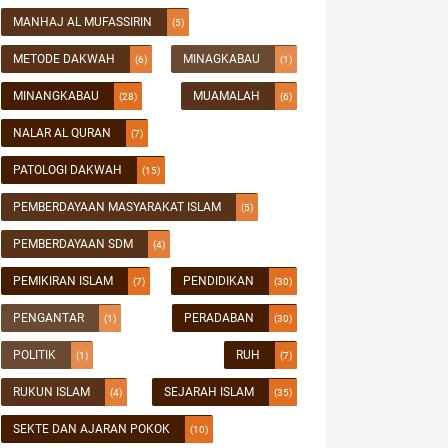
MANHAJ AL MUFASSIRIN
(5)
METODE DAKWAH
MINAGKABAU
(6)
(1)
MINANGKABAU
MUAMALAH
(28)
(6)
NALAR AL QURAN
(7)
PATOLOGI DAKWAH
(15)
PEMBERDAYAAN MASYARAKAT ISLAM
(5)
PEMBERDAYAAN SDM
(4)
PEMIKIRAN ISLAM
PENDIDIKAN
(7)
(30)
PENGANTAR
PERADABAN
(1)
(30)
POLITIK
RUH
(1)
(7)
RUKUN ISLAM
SEJARAH ISLAM
(4)
(35)
SEKTE DAN AJARAN POKOK
(10)