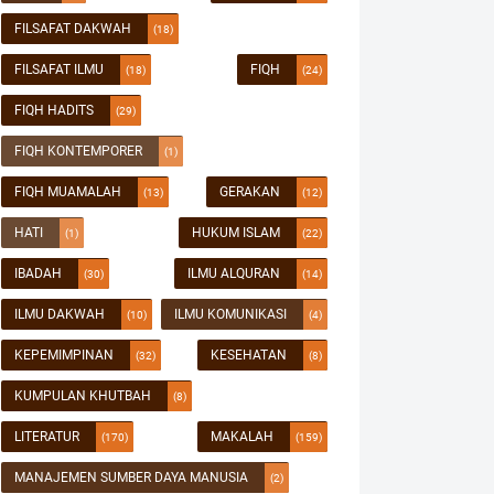
FILSAFAT DAKWAH
(18)
FILSAFAT ILMU
FIQH
(18)
(24)
FIQH HADITS
(29)
FIQH KONTEMPORER
(1)
FIQH MUAMALAH
GERAKAN
(13)
(12)
HATI
HUKUM ISLAM
(1)
(22)
IBADAH
ILMU ALQURAN
(30)
(14)
ILMU DAKWAH
ILMU KOMUNIKASI
(10)
(4)
KEPEMIMPINAN
KESEHATAN
(32)
(8)
KUMPULAN KHUTBAH
(8)
LITERATUR
MAKALAH
(170)
(159)
MANAJEMEN SUMBER DAYA MANUSIA
(2)