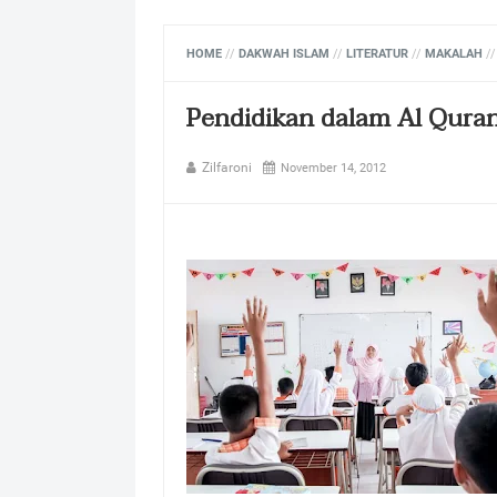
HOME
//
DAKWAH ISLAM
//
LITERATUR
//
MAKALAH
/
Pendidikan dalam Al Qura
Zilfaroni
November 14, 2012