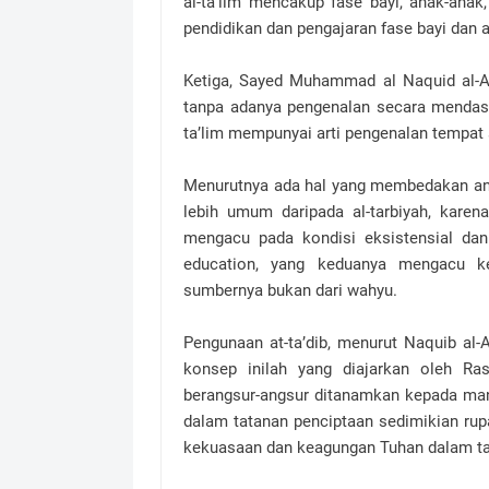
al-ta’lim mencakup fase bayi, anak-anak
pendidikan dan pengajaran fase bayi dan
Ketiga, Sayed Muhammad al Naquid al-At
tanpa adanya pengenalan secara mendasar,
ta’lim mempunyai arti pengenalan tempat
Menurutnya ada hal yang membedakan antara
lebih umum daripada al-tarbiyah, karen
mengacu pada kondisi eksistensial dan 
education, yang keduanya mengacu kep
sumbernya bukan dari wahyu.
Pengunaan at-ta’dib, menurut Naquib al-
konsep inilah yang diajarkan oleh Ras
berangsur-angsur ditanamkan kepada man
dalam tatanan penciptaan sedimikian ru
kekuasaan dan keagungan Tuhan dalam ta