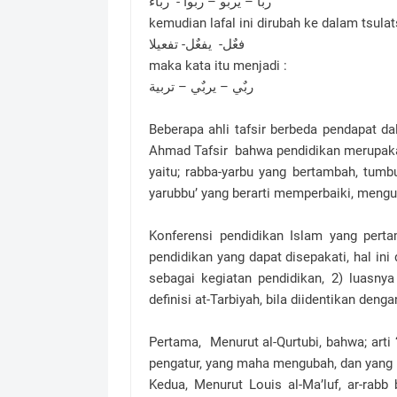
ربا – يربو – ربوا - رباء
kemudian lafal ini dirubah ke dalam tsulat
فعٌل- يفعٌل- تفعيلا
maka kata itu menjadi :
ربٌي – يربٌي – تربية
Beberapa ahli tafsir berbeda pendapat da
Ahmad Tafsir bahwa pendidikan merupakan a
yaitu; rabba-yarbu yang bertambah, tumbuh
yarubbu’ yang berarti memperbaiki, meng
Konferensi pendidikan Islam yang perta
pendidikan yang dapat disepakati, hal ini
sebagai kegiatan pendidikan, 2) luasny
definisi at-Tarbiyah, bila diidentikan denga
Pertama, Menurut al-Qurtubi, bahwa; arti
pengatur, yang maha mengubah, dan yang
Kedua, Menurut Louis al-Ma’luf, ar-rabb