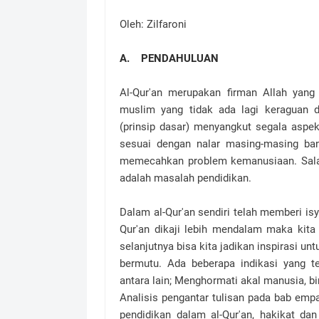
Oleh: Zilfaroni
A. PENDAHULUAN
Al-Qur'an merupakan firman Allah yang
muslim yang tidak ada lagi keraguan d
(prinsip dasar) menyangkut segala aspe
sesuai dengan nalar masing-masing ba
memecahkan problem kemanusiaan. Salah
adalah masalah pendidikan.
Dalam al-Qur'an sendiri telah memberi is
Qur'an dikaji lebih mendalam maka kita
selanjutnya bisa kita jadikan inspirasi
bermutu. Ada beberapa indikasi yang te
antara lain; Menghormati akal manusia, bi
Analisis pengantar tulisan pada bab empat
pendidikan dalam al-Qur'an, hakikat dan