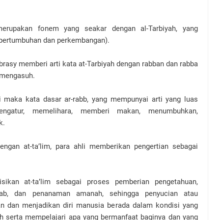
 merupakan fonem yang seakar dengan al-Tarbiyah, yang
 (pertumbuhan dan perkembangan).
Abrasy memberi arti kata at-Tarbiyah dengan rabban dan rabba
 mengasuh.
ni maka kata dasar ar-rabb, yang mempunyai arti yang luas
mengatur, memelihara, memberi makan, menumbuhkan,
k.
dengan at-ta’lim, para ahli memberikan pengertian sebagai
isikan at-ta’lim sebagai proses pemberian pengetahuan,
wab, dan penanaman amanah, sehingga penyucian atau
n dan menjadikan diri manusia berada dalam kondisi yang
 serta mempelajari apa yang bermanfaat baginya dan yang