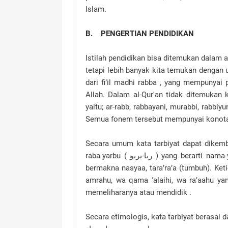
Islam.
B. PENGERTIAN PENDIDIKAN
Istilah pendidikan bisa ditemukan dalam al-Q
tetapi lebih banyak kita temukan dengan 
dari fi’il madhi rabba , yang mempunyai
Allah. Dalam al-Qur'an tidak ditemukan k
yaitu; ar-rabb, rabbayani, murabbi, rabbiy
Semua fonem tersebut mempunyai konota
Secara umum kata tarbiyat dapat dikemb
raba-yarbu ( ربا-يربو ) yang berarti nama-yanmu (berkembang). Kedua rabiya-yarba ( ربي-يربي ) yang
bermakna nasyaa, tara’ra’a (tumbuh). Ketiga, rabba-yarubbu ( ربٌ- يربٌ
amrahu, wa qama ‘alaihi, wa ra’aahu ya
memeliharanya atau mendidik .
Secara etimologis, kata tarbiyat berasal da