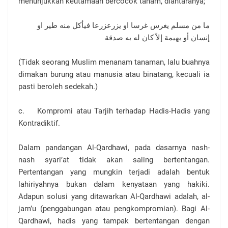
menunjukkan keutamaan bercocok tanam, diantaranya;
ما من مسلم يغرس غرسا او يزرعزرعا فيأكل منه طير او
إنسان أو بهيمة إلاّ كان له به صدقة
(Tidak seorang Muslim menanam tanaman, lalu buahnya
dimakan burung atau manusia atau binatang, kecuali ia
pasti beroleh sedekah.)
c. Kompromi atau Tarjih terhadap Hadis-Hadis yang
Kontradiktif.
Dalam pandangan Al-Qardhawi, pada dasarnya nash-
nash syari’at tidak akan saling bertentangan.
Pertentangan yang mungkin terjadi adalah bentuk
lahiriyahnya bukan dalam kenyataan yang hakiki.
Adapun solusi yang ditawarkan Al-Qardhawi adalah, al-
jam’u (penggabungan atau pengkompromian). Bagi Al-
Qardhawi, hadis yang tampak bertentangan dengan