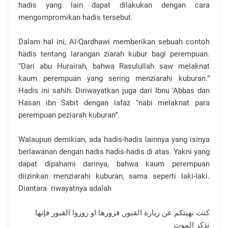
hadis yang lain dapat dilakukan dengan cara
mengompromikan hadis tersebut.
Dalam hal ini, Al-Qardhawi memberikan sebuah contoh
hadis tentang larangan ziarah kubur bagi perempuan.
“Dari abu Hurairah, bahwa Rasulullah saw melaknat
kaum perempuan yang sering menziarahi kuburan.”
Hadis ini sahih. Diriwayatkan juga dari Ibnu ‘Abbas dan
Hasan ibn Sabit dengan lafaz “nabi melaknat para
perempuan peziarah kuburan”.
Walaupun demikian, ada hadis-hadis lainnya yang isinya
berlawanan dengan hadis hadis-hadis di atas. Yakni yang
dapat dipahami darinya, bahwa kaum perempuan
diizinkan menziarahi kuburan, sama seperti laki-laki.
Diantara riwayatnya adalah
كنت نهيتكم عن زيارة القبور, فزورها او زوروا القبور فإنها
تذكر الموت