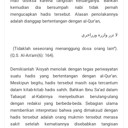
mati disiksa karena tangisan keluarganya. Bahkan
kemudian dia bersumpah nabi tidak pernah
mengucapkan hadis tersebut. Alasan penolakannya
adalah dianggap bertentangan dengan al-Qur’an,
لا تزر وازرة وزراخري
(Tidaklah seseorang menanggung dosa orang lain”).
(Q.S. Al-An’am(6): 164).
Demikianlah ‘Aisyah menolak dengan tegas periwayatan
suatu hadis yang bertentangan dengan al-Qur’an.
Meskipun begitu, hadis tersebut masih saja tercantum
dalam kitab-kitab hadis sahih. Bahkan Ibnu Sa’ad dalam
Tabaqat al-Kabirnya menyebutkan berulang-ulang
dengan redaksi yang berbeda-beda. Sebagian ulama
memberikan interpretasi bahwa yang dimaksud dengan
hadis tersebut adalah orang mukmin tersebut merasa
sakit setelah kematiannya disebabkan tangisan