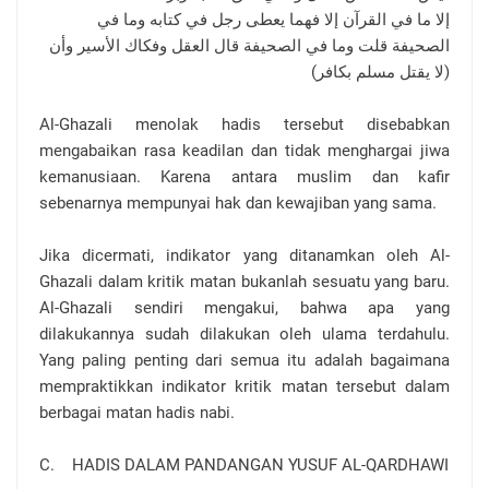
إلا ما في القرآن إلا فهما يعطى رجل في كتابه وما في
الصحيفة قلت وما في الصحيفة قال العقل وفكاك الأسير وأن
(لا يقتل مسلم بكافر)
Al-Ghazali menolak hadis tersebut disebabkan
mengabaikan rasa keadilan dan tidak menghargai jiwa
kemanusiaan. Karena antara muslim dan kafir
sebenarnya mempunyai hak dan kewajiban yang sama.
Jika dicermati, indikator yang ditanamkan oleh Al-
Ghazali dalam kritik matan bukanlah sesuatu yang baru.
Al-Ghazali sendiri mengakui, bahwa apa yang
dilakukannya sudah dilakukan oleh ulama terdahulu.
Yang paling penting dari semua itu adalah bagaimana
mempraktikkan indikator kritik matan tersebut dalam
berbagai matan hadis nabi.
C. HADIS DALAM PANDANGAN YUSUF AL-QARDHAWI