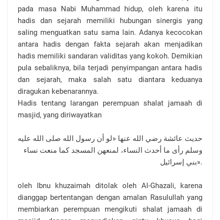
pada masa Nabi Muhammad hidup, oleh karena itu
hadis dan sejarah memiliki hubungan sinergis yang
saling menguatkan satu sama lain. Adanya kecocokan
antara hadis dengan fakta sejarah akan menjadikan
hadis memiliki sandaran validitas yang kokoh. Demikian
pula sebaliknya, bila terjadi penyimpangan antara hadis
dan sejarah, maka salah satu diantara keduanya
diragukan kebenarannya.
Hadis tentang larangan perempuan shalat jamaah di
masjid, yang diriwayatkan
حديث عائشة رضي الله عنها «لو أن رسول الله صلى الله عليه
وسلم رأى ما أحدث النساء، لمنعهن المسجد كما منعت نساء
بني إسرائيل».
oleh Ibnu khuzaimah ditolak oleh Al-Ghazali, karena
dianggap bertentangan dengan amalan Rasulullah yang
membiarkan perempuan mengikuti shalat jamaah di