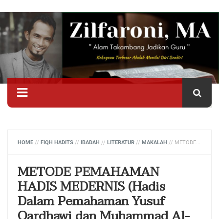
HOME
//
FIQH HADITS
//
IBADAH
//
LITERATUR
//
MAKALAH
//
METODE PEMAHAMAN HADIS MEDERNIS (HADIS DALAM PEMAHAMAN YUSUF QARDHAWI DAN MUHAMMAD AL-GHAZALI )
METODE PEMAHAMAN
HADIS MEDERNIS (Hadis
Dalam Pemahaman Yusuf
Qardhawi dan Muhammad Al-