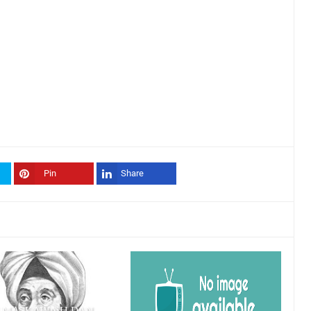
Pin
Share
 MASKAWAiH DAN