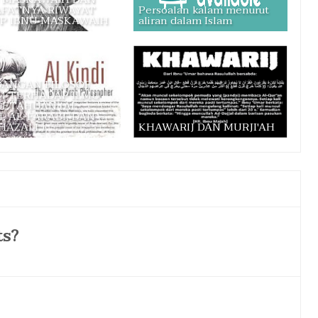
AFATNYA RIWAYAT
Persoalan kalam menurut
P IBNU MASKAWAIH
aliran dalam Islam
ANGAN FILOSOF
M TERHADAP ILMU
ETAHUAN (AL-
I, AL-FARABI, DAN
HAZALI,)
KHAWARIJ DAN MURJI'AH