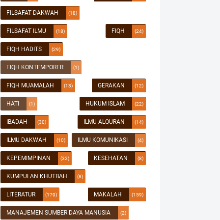
FILSAFAT DAKWAH
(18)
FILSAFAT ILMU
FIQH
(18)
(24)
FIQH HADITS
(29)
FIQH KONTEMPORER
(1)
FIQH MUAMALAH
GERAKAN
(13)
(12)
HATI
HUKUM ISLAM
(1)
(22)
IBADAH
ILMU ALQURAN
(30)
(14)
ILMU DAKWAH
ILMU KOMUNIKASI
(10)
(4)
KEPEMIMPINAN
KESEHATAN
(32)
(8)
KUMPULAN KHUTBAH
(8)
LITERATUR
MAKALAH
(170)
(159)
MANAJEMEN SUMBER DAYA MANUSIA
(2)