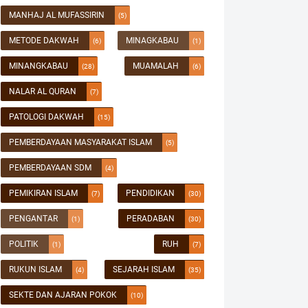
MANHAJ AL MUFASSIRIN
(5)
METODE DAKWAH
MINAGKABAU
(6)
(1)
MINANGKABAU
MUAMALAH
(28)
(6)
NALAR AL QURAN
(7)
PATOLOGI DAKWAH
(15)
PEMBERDAYAAN MASYARAKAT ISLAM
(5)
PEMBERDAYAAN SDM
(4)
PEMIKIRAN ISLAM
PENDIDIKAN
(7)
(30)
PENGANTAR
PERADABAN
(1)
(30)
POLITIK
RUH
(1)
(7)
RUKUN ISLAM
SEJARAH ISLAM
(4)
(35)
SEKTE DAN AJARAN POKOK
(10)