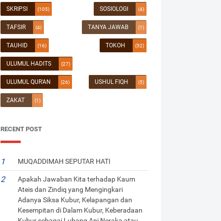
SKRIPSI
SOSIOLOGI
(105)
(4)
TAFSIR
TANYA JAWAB
(4)
(1)
TAUHID
TOKOH
(16)
(52)
ULUMUL HADITS
(27)
ULUMUL QUR'AN
USHUL FIQH
(26)
(5)
ZAKAT
(1)
RECENT POST
MUQADDIMAH SEPUTAR HATI
Apakah Jawaban Kita terhadap Kaum
Ateis dan Zindiq yang Mengingkari
Adanya Siksa Kubur, Kelapangan dan
Kesempitan di Dalam Kubur, Keberadaan
Kubur sebagai Lubang Api Neraka atau