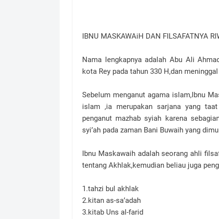
IBNU MASKAWAiH DAN FILSAFATNYA R
Nama lengkapnya adalah Abu Ali Ahmad
kota Rey pada tahun 330 H,dan meninggal
Sebelum menganut agama islam,Ibnu Ma
islam ,ia merupakan sarjana yang ta
penganut mazhab syiah karena sebagia
syi’ah pada zaman Bani Buwaih yang dimul
Ibnu Maskawaih adalah seorang ahli fil
tentang Akhlak,kemudian beliau juga penga
1.tahzi bul akhlak
2.kitan as-sa’adah
3.kitab Uns al-farid