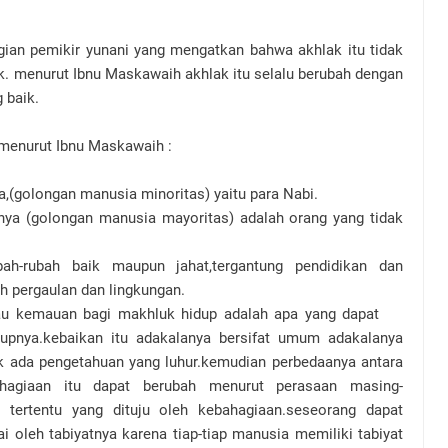
an pemikir yunani yang mengatkan bahwa akhlak itu tidak
ak. menurut Ibnu Maskawaih akhlak itu selalu berubah dengan
 baik.
menurut Ibnu Maskawaih :
a,(golongan manusia minoritas) yaitu para Nabi.
lnya (golongan manusia mayoritas) adalah orang yang tidak
ah-rubah baik maupun jahat,tergantung pendidikan dan
h pergaulan dan lingkungan.
tau kemauan bagi makhluk hidup adalah apa yang dapat
upnya.kebaikan itu adakalanya bersifat umum adakalanya
ak ada pengetahuan yang luhur.kemudian perbedaanya antara
hagiaan itu dapat berubah menurut perasaan masing-
 tertentu yang dituju oleh kebahagiaan.seseorang dapat
ai oleh tabiyatnya karena tiap-tiap manusia memiliki tabiyat