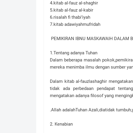
4.kitab al-fauz al-shaghir
5.kitab al-fauz al-kabir
6.risalah fi thabi’iyah
7.kitab adawiyahmufridah
PEMIKIRAN IBNU MASKAWAIH DALAM B
1.Tentang adanya Tuhan
Dalam beberapa masalah pokok,pemikiran
mereka menimba ilmu dengan sumber yang 
Dalam kitab al-fauzlashaghir mengatakan
tidak ada perbedaan pendapat tentang
mengatakan adanya filosof yang mengingk
.Allah adalahTuhan Azali,diatidak tumbuh,
2. Kenabian