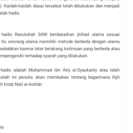
k). Kaidah-kaidah dasar tersebut telah dibukukan dan menjadi
alah hadis.
 hadis Rasulullah SAW berdasarkan ijtihad ulama sesuai
ab itu seorang ulama memiliki metode berbeda dengan ulama
isebabkan karena latar belakang keilmuan yang berbeda atau
mpengaruhi terhadap syarah yang dilakukan.
hadis adalah Muhammad ibn ‘Aliy al-Syaukaniy atau lebih
kalah ini penulis akan membahas tentang bagaimana fiqh
kitab Nail al-Authâr.
iy