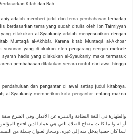
rdasarkan Kitab dan Bab
kaniy adalah memberi judul dan tema pembahasan terhadap
lis berdasarkan tema yang sudah ditulis oleh Ibn Taimiyyah
 yang dilakukan al-Syaukaniy adalah menyesuaikan dengan
itab Muntaqâ al-Akhbâr. Karena kitab Muntaqâ al-Akhbar
 susunan yang dilakukan oleh pengarang dengan metode
an syarah hadis yang dilakukan al-Syaukaniy maka termasuk
) karena pembahasan dilakukan secara runtut dari awal hingga
pendahuluan dan pengantar di awal setiap judul kitabnya.
yah, al-Syaukaniy memberikan kata pengantar tentang makna
أو له ولـما كانت مفتاح الصلاة التي هي عماد الدين افتتح المؤلفو
لـما كان حسيا يدخل منه إلى غيره، ومـجاز لعنوان جـملة من الـمسائل