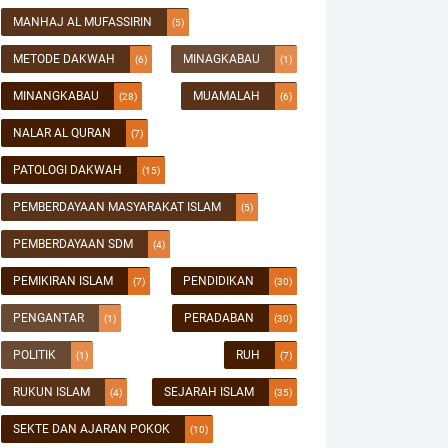
MANHAJ AL MUFASSIRIN
(5)
METODE DAKWAH
MINAGKABAU
(6)
(1)
MINANGKABAU
MUAMALAH
(28)
(6)
NALAR AL QURAN
(7)
PATOLOGI DAKWAH
(15)
PEMBERDAYAAN MASYARAKAT ISLAM
(5)
PEMBERDAYAAN SDM
(4)
PEMIKIRAN ISLAM
PENDIDIKAN
(7)
(30)
PENGANTAR
PERADABAN
(1)
(30)
POLITIK
RUH
(1)
(7)
RUKUN ISLAM
SEJARAH ISLAM
(4)
(35)
SEKTE DAN AJARAN POKOK
(10)