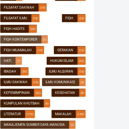
FILSAFAT DAKWAH
(18)
FILSAFAT ILMU
FIQH
(18)
(24)
FIQH HADITS
(29)
FIQH KONTEMPORER
(1)
FIQH MUAMALAH
GERAKAN
(13)
(12)
HATI
HUKUM ISLAM
(1)
(22)
IBADAH
ILMU ALQURAN
(30)
(14)
ILMU DAKWAH
ILMU KOMUNIKASI
(10)
(4)
KEPEMIMPINAN
KESEHATAN
(32)
(8)
KUMPULAN KHUTBAH
(8)
LITERATUR
MAKALAH
(170)
(159)
MANAJEMEN SUMBER DAYA MANUSIA
(2)