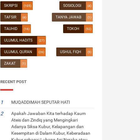
SKRIPSI
SOSIOLOGI
(105)
(4)
TAFSIR
TANYA JAWAB
(4)
(1)
TAUHID
TOKOH
(16)
(52)
ULUMUL HADITS
(27)
ULUMUL QUR'AN
USHUL FIQH
(26)
(5)
ZAKAT
(1)
RECENT POST
MUQADDIMAH SEPUTAR HATI
Apakah Jawaban Kita terhadap Kaum
Ateis dan Zindiq yang Mengingkari
Adanya Siksa Kubur, Kelapangan dan
Kesempitan di Dalam Kubur, Keberadaan
Kubur sebagai Lubang Api Neraka atau