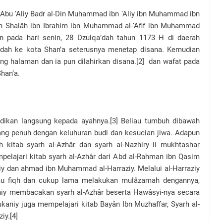
Abu ‘Aliy Badr al-Din Muhammad ibn ‘Aliy ibn Muhammad ibn
n Shalâh ibn Ibrahim ibn Muhammad al-‘Afif ibn Muhammad
rkan pada hari senin, 28 Dzulqa’dah tahun 1173 H di daerah
ndah ke kota Shan’a seterusnya menetap disana. Kemudian
ng halaman dan ia pun dilahirkan disana.[2] dan wafat pada
han’a.
ikan langsung kepada ayahnya.[3] Beliau tumbuh dibawah
ng penuh dengan keluhuran budi dan kesucian jiwa. Adapun
ah kitab syarh al-Azhâr dan syarh al-Nazhiry li mukhtashar
mpelajari kitab syarh al-Azhâr dari Abd al-Rahman ibn Qasim
iy dan ahmad ibn Muhammad al-Harraziy. Melalui al-Harraziy
u fiqh dan cukup lama melakukan mulâzamah dengannya,
aniy membacakan syarh al-Azhâr beserta Hawâsyi-nya secara
ukaniy juga mempelajari kitab Bayân Ibn Muzhaffar, Syarh al-
iy.[4]