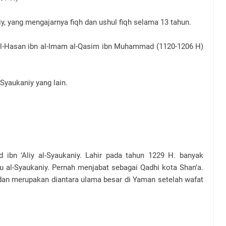
yang mengajarnya fiqh dan ushul fiqh selama 13 tahun.
l-Hasan ibn al-Imam al-Qasim ibn Muhammad (1120-1206 H)
Syaukaniy yang lain.
:
‘Aliy al-Syaukaniy. Lahir pada tahun 1229 H. banyak
 al-Syaukaniy. Pernah menjabat sebagai Qadhi kota Shan’a.
 dan merupakan diantara ulama besar di Yaman setelah wafat