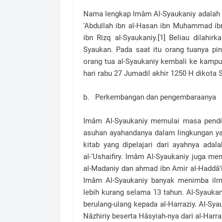
Nama lengkap Imâm Al-Syaukaniy adalah 
‘Abdullah ibn al-Hasan ibn Muhammad ib
ibn Rizq al-Syaukaniy.[1] Beliau dilahi
Syaukan. Pada saat itu orang tuanya pi
orang tua al-Syaukaniy kembali ke kampu
hari rabu 27 Jumadil akhir 1250 H dikota S
b. Perkembangan dan pengembaraanya
Imâm Al-Syaukaniy memulai masa pendid
asuhan ayahandanya dalam lingkungan ya
kitab yang dipelajari dari ayahnya adal
al-‘Ushaifiry. Imâm Al-Syaukaniy juga me
al-Madaniy dan ahmad ibn Amir al-Haddâ’
Imâm Al-Syaukaniy banyak menimba ilm
lebih kurang selama 13 tahun. Al-Syauk
berulang-ulang kepada al-Harraziy. Al-Sya
Nâzhiriy beserta Hâsyiah-nya dari al-Harraz