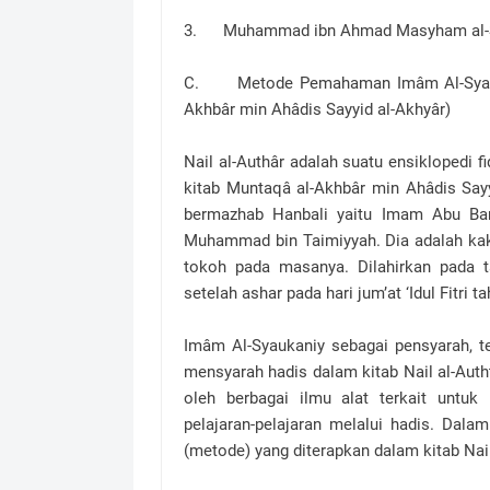
3. Muhammad ibn Ahmad Masyham al-Sha
C. Metode Pemahaman Imâm Al-Syaukani
Akhbâr min Ahâdis Sayyid al-Akhyâr)
Nail al-Authâr adalah suatu ensiklopedi f
kitab Muntaqâ al-Akhbâr min Ahâdis Sayyi
bermazhab Hanbali yaitu Imam Abu Bara
Muhammad bin Taimiyyah. Dia adalah kake
tokoh pada masanya. Dilahirkan pada t
setelah ashar pada hari jum’at ‘Idul Fitri 
Imâm Al-Syaukaniy sebagai pensyarah, t
mensyarah hadis dalam kitab Nail al-Auth
oleh berbagai ilmu alat terkait untu
pelajaran-pelajaran melalui hadis. Dal
(metode) yang diterapkan dalam kitab Nail