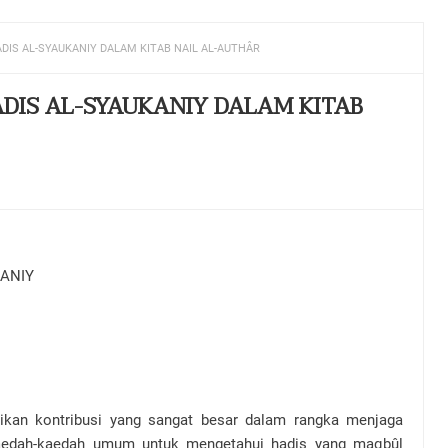
IS AL-SYAUKANIY DALAM KITAB NAIL AL-AUTHÂR
IS AL-SYAUKANIY DALAM KITAB
ANIY
ikan kontribusi yang sangat besar dalam rangka menjaga
aedah-kaedah umum untuk mengetahui hadis yang maqbûl