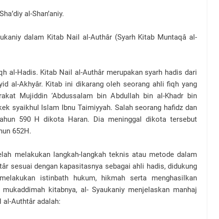
’diy al-Shan’aniy.
y dalam Kitab Nail al-Authâr (Syarh Kitab Muntaqâ al-
iqh al-Hadis. Kitab Nail al-Authâr merupakan syarh hadis dari
d al-Akhyâr. Kitab ini dikarang oleh seorang ahli fiqh yang
kat Mujiddin ‘Abdussalam bin Abdullah bin al-Khadr bin
k syaikhul Islam Ibnu Taimiyyah. Salah seorang hafidz dan
ahun 590 H dikota Haran. Dia meninggal dikota tersebut
tahun 652H.
elah melakukan langkah-langkah teknis atau metode dalam
târ sesuai dengan kapasitasnya sebagai ahli hadis, didukung
k melakukan istinbath hukum, hikmah serta menghasilkan
am mukaddimah kitabnya, al- Syaukaniy menjelaskan manhaj
 al-Authtâr adalah: