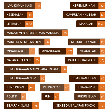
ILMU KOMUNIKASI
KEPEMIMPINAN
(4)
(32)
KESEHATAN
KUMPULAN KHUTBAH
(8)
(8)
LITERATUR
MAKALAH
(170)
(159)
MANAJEMEN SUMBER DAYA MANUSIA
(2)
MANHAJ AL MUFASSIRIN
METODE DAKWAH
(5)
(6)
MINAGKABAU
MINANGKABAU
MUAMALAH
(1)
(28)
(6)
NALAR AL QURAN
PATOLOGI DAKWAH
(7)
(15)
PEMBERDAYAAN MASYARAKAT ISLAM
(5)
PEMBERDAYAAN SDM
PEMIKIRAN ISLAM
(4)
(7)
PENDIDIKAN
PENGANTAR
PERADABAN
(30)
(1)
(30)
POLITIK
RUH
RUKUN ISLAM
(1)
(7)
(4)
SEJARAH ISLAM
SEKTE DAN AJARAN POKOK
(35)
(10)