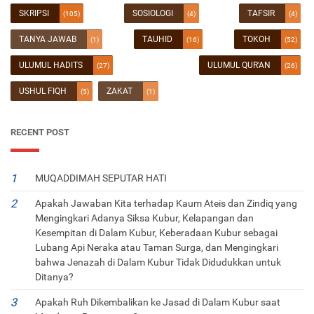
SKRIPSI
SOSIOLOGI
TAFSIR
(105)
(4)
(4)
TANYA JAWAB
TAUHID
TOKOH
(1)
(16)
(52)
ULUMUL HADITS
ULUMUL QUR'AN
(27)
(26)
USHUL FIQH
ZAKAT
(5)
(1)
RECENT POST
MUQADDIMAH SEPUTAR HATI
Apakah Jawaban Kita terhadap Kaum Ateis dan Zindiq yang
Mengingkari Adanya Siksa Kubur, Kelapangan dan
Kesempitan di Dalam Kubur, Keberadaan Kubur sebagai
Lubang Api Neraka atau Taman Surga, dan Mengingkari
bahwa Jenazah di Dalam Kubur Tidak Didudukkan untuk
Ditanya?
Apakah Ruh Dikembalikan ke Jasad di Dalam Kubur saat