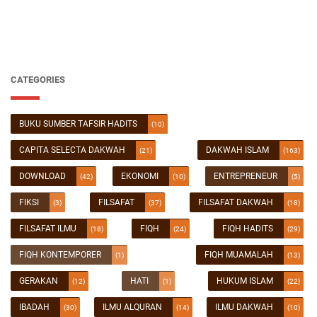
CATEGORIES
BUKU SUMBER TAFSIR HADITS
(10)
CAPITA SELECTA DAKWAH
DAKWAH ISLAM
(21)
(163)
DOWNLOAD
EKONOMI
ENTREPRENEUR
(42)
(10)
(5)
FIKSI
FILSAFAT
FILSAFAT DAKWAH
(3)
(37)
(18)
FILSAFAT ILMU
FIQH
FIQH HADITS
(18)
(24)
(29)
FIQH KONTEMPORER
FIQH MUAMALAH
(1)
(13)
GERAKAN
HATI
HUKUM ISLAM
(12)
(1)
(22)
IBADAH
ILMU ALQURAN
ILMU DAKWAH
(30)
(14)
(10)