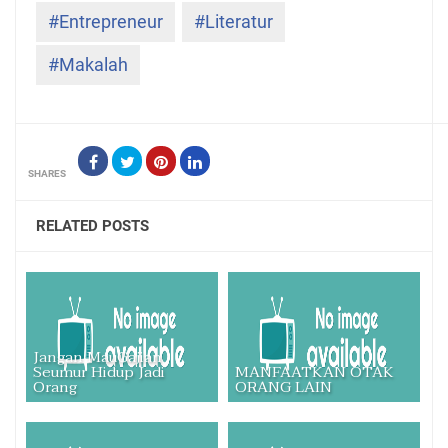
#Entrepreneur
#Literatur
#Makalah
SHARES
RELATED POSTS
Jangan MauGajian
Seumur Hidup Jadi
MANFAATKAN OTAK
Orang
ORANG LAIN