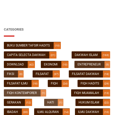
CATEGORIES
BUKU SUMBER TAFSIR HADITS
(10)
CAPITA SELECTA DAKWAH
DAKWAH ISLAM
(21)
(163)
DOWNLOAD
EKONOMI
ENTREPRENEUR
(42)
(10)
(5)
FIKSI
FILSAFAT
FILSAFAT DAKWAH
(3)
(37)
(18)
FILSAFAT ILMU
FIQH
FIQH HADITS
(18)
(24)
(29)
FIQH KONTEMPORER
FIQH MUAMALAH
(1)
(13)
GERAKAN
HATI
HUKUM ISLAM
(12)
(1)
(22)
IBADAH
ILMU ALQURAN
ILMU DAKWAH
(30)
(14)
(10)