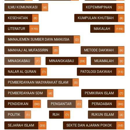
ILMU KOMUNIKASI
KEPEMIMPINAN
(4)
(32)
KESEHATAN
KUMPULAN KHUTBAH
(8)
(8)
LITERATUR
MAKALAH
(170)
(159)
MANAJEMEN SUMBER DAYA MANUSIA
(2)
MANHAJ AL MUFASSIRIN
METODE DAKWAH
(5)
(6)
MINAGKABAU
MINANGKABAU
MUAMALAH
(1)
(28)
(6)
NALAR AL QURAN
PATOLOGI DAKWAH
(7)
(15)
PEMBERDAYAAN MASYARAKAT ISLAM
(5)
PEMBERDAYAAN SDM
PEMIKIRAN ISLAM
(4)
(7)
PENDIDIKAN
PENGANTAR
PERADABAN
(30)
(1)
(30)
POLITIK
RUH
RUKUN ISLAM
(1)
(7)
(4)
SEJARAH ISLAM
SEKTE DAN AJARAN POKOK
(35)
(10)