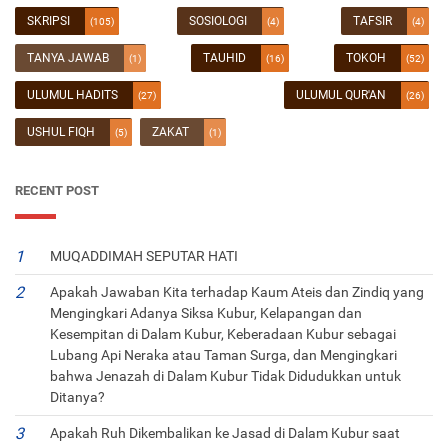
SKRIPSI
SOSIOLOGI
TAFSIR
(105)
(4)
(4)
TANYA JAWAB
TAUHID
TOKOH
(1)
(16)
(52)
ULUMUL HADITS
ULUMUL QUR'AN
(27)
(26)
USHUL FIQH
ZAKAT
(5)
(1)
RECENT POST
MUQADDIMAH SEPUTAR HATI
Apakah Jawaban Kita terhadap Kaum Ateis dan Zindiq yang
Mengingkari Adanya Siksa Kubur, Kelapangan dan
Kesempitan di Dalam Kubur, Keberadaan Kubur sebagai
Lubang Api Neraka atau Taman Surga, dan Mengingkari
bahwa Jenazah di Dalam Kubur Tidak Didudukkan untuk
Ditanya?
Apakah Ruh Dikembalikan ke Jasad di Dalam Kubur saat