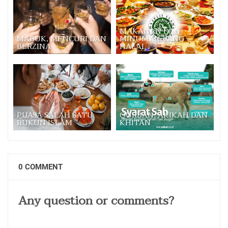
MAKANAN DAN
MABUK, MENCURI DAN
MINUMAN YANG
BERZINA
HALAL
PUASA SALAH SATU
QURBAN, AKIKAH DAN
RUKUN ISLAM
KHITAN
0 COMMENT