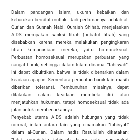
Dalam pandangan Islam, ukuran kebaikan dan
keburukan bersifat mutlak. Jadi pedomannya adalah al-
Qur'an dan Sunnah Nabi. Quraish Shihab, menjelaskan
AIDS merupakan sanksi fitrah (uqbatul fitrah) yang
disebabkan karena mereka melakukan pengingkaran
fitrah kemanusiaan mereka, yaitu homoseksual.
Perbuatan homoseksual merupakan perbuatan yang
sangat buruk, sehingga dalam Islam dinamai “fahisyah”.
Ini dapat dibuktikan, bahwa ia tidak dibenarkan dalam
keadaan apapun. Sementara perbuatan buruk lain masih
diberikan toleransi. Pembunuhan misalnya, dapat
dilakukan dalam keadaan membela diri atau
menjatuhkan hukuman, tetapi homoseksual tidak ada
jalan untuk membenarkannya.
Penyebab utama AIDS adalah hubungan yang tidak
normal, inilah antara lain yang dinamakan “fahisyah”
dalam al-Qur'an. Dalam hadis Rasulullah dikatakan:
“tidak merajalela fahisyah dalam satu masyarakat