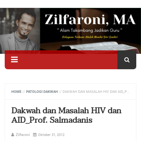
HOME
//
PATOLOGI DAKWAH
//
DAKWAH DAN MASALAH HIV DAN AID_PROF. SALMADANIS
Dakwah dan Masalah HIV dan
AID_Prof. Salmadanis
Zilfaroni
Oktober 31, 2012