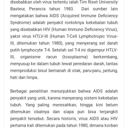
disebabkan oleh virus tertentu ialah Tim Riset University
Basteur, Perancis tahun 1983. Dari sumber lain
mengatakan bahwa AIDS (Acquired Immune Deficiency
Syndrome) adalah penyakit rontoknya kekebalan tubuh
yang disebabkan HIV (Human Immuno Deficiency Virus),
yakni virus HTLV-III (Human T-Cell Lymphotropic Virus-
III, ditemukan tahun 1980), yang menyerang sel darah
putih lymphocyte T-4. Setelah sel T-4 ini digempur HTLV-
III, organisme racun (toxoplasma) berkembang,
menyusup ke dalam tubuh lewat peredaran darah, lantas
memproduksi bisul bernanah di otak, paru-paru, jantung,
hati dan limpa.
Berbagai penelitian menunjukkan bahwa AIDS adalah
penyakit yang unik, karena menyerang sistem kekebalan
tubuh. Yang paling meresahkan, hingga kini belum
ditemukan obatnya dan siapa pun bisa terjangkit
penyakit tersebut. Secara historis, virus AIDS atau HIV
pertama kali ditemukan pada tahun 1980, dimana korban