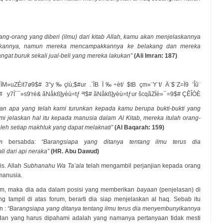
rang-orang yang diberi (ilmu) dari kitab Allah, kamu akan menjelaskannya
ikannya, namun mereka mencampakkannya ke belakang dan mereka
at buruk sekali jual-beli yang mereka lakukan”
(Ali Imran: 187)
 ÏM»uZÉit7ø9$# 3“y‰çlù;$#ur .`ÏB Ï‰÷èt/ $tB çm»¨Y¨t/ Ä¨$¨Z=Ï9 ’Îû
 y7Í´¯»s9′ré& ãNåkß]yèù=tƒ ª!$# ãNåkß]yèù=tƒur šcqãZÏè»¯=9$# ÇÊÎÒÈ
 apa yang telah kami turunkan kepada kamu berupa bukti-bukti yang
i jelaskan hal itu kepada manusia dalam Al Kitab, mereka itulah orang-
 oleh setiap makhluk yang dapat melaknati”
(Al Baqarah: 159)
m
bersabda:
“Barangsiapa yang ditanya tentang ilmu terus dia
 dari api neraka”
(HR. Abu Dawud)
is. Allah
Subhanahu Wa Ta’ala
telah mengambil perjanjian kepada orang
manusia.
orum, maka dia ada dalam posisi yang memberikan
bayaan
(penjelasan) di
tampil di atas forum, berarti dia siap menjelaskan al haq. Sebab itu
n :
“Barangsiapa yang ditanya tentang ilmu terus dia menyembunyikannya
dan yang harus dipahami adalah yang namanya pertanyaan tidak mesti