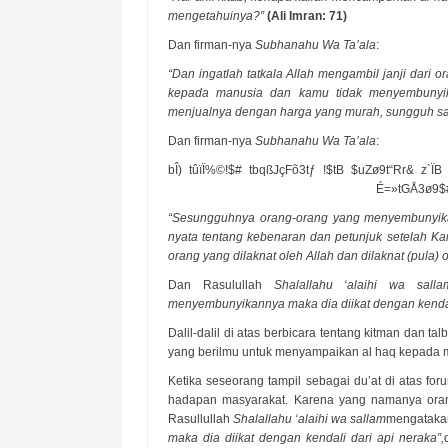
mengetahuinya?”
(Ali Imran: 71)
Dan firman-nya
Subhanahu Wa Ta’ala
:
“Dan ingatlah tatkala Allah mengambil janji dari o
kepada manusia dan kamu tidak menyembuny
menjualnya dengan harga yang murah, sungguh sang
Dan firman-nya
Subhanahu Wa Ta’ala
:
¨bÎ) tûïÏ%©!$# tbqßJçFõ3tƒ !$tB $uZø9t“Rr& z`ÏB
É=»tGÅ3ø9$#
“Sesungguhnya orang-orang yang menyembunyikan
nyata tentang kebenaran dan petunjuk setelah Kam
orang yang dilaknat oleh Allah dan dilaknat (pula)
Dan Rasulullah
Shalallahu ‘alaihi wa salla
menyembunyikannya maka dia diikat dengan kendali
Dalil-dalil di atas berbicara tentang kitman dan talb
yang berilmu untuk menyampaikan al haq kepada 
Ketika seseorang tampil sebagai du’at di atas f
hadapan masyarakat. Karena yang namanya orang 
Rasullullah
Shalallahu ‘alaihi wa sallam
mengataka
maka dia diikat dengan kendali dari api neraka”,