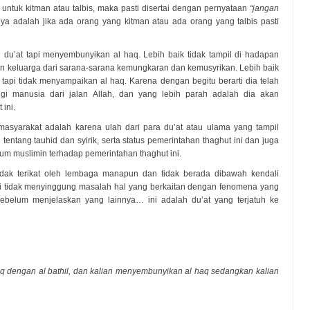
untuk kitman atau talbis, maka pasti disertai dengan pernyataan
“jangan
tinya adalah jika ada orang yang kitman atau ada orang yang talbis pasti
 du’at tapi menyembunyikan al haq. Lebih baik tidak tampil di hadapan
an keluarga dari sarana-sarana kemungkaran dan kemusyrikan. Lebih baik
 tapi tidak menyampaikan al haq. Karena dengan begitu berarti dia telah
i manusia dari jalan Allah, dan yang lebih parah adalah dia akan
ini.
asyarakat adalah karena ulah dari para du’at atau ulama yang tampil
entang tauhid dan syirik, serta status pemerintahan thaghut ini dan juga
m muslimin terhadap pemerintahan thaghut ini.
tidak terikat oleh lembaga manapun dan tidak berada dibawah kendali
kali tidak menyinggung masalah hal yang berkaitan dengan fenomena yang
sebelum menjelaskan yang lainnya… ini adalah du’at yang terjatuh ke
aq dengan al bathil, dan kalian menyembunyikan al haq sedangkan kalian