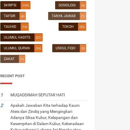
SKRIPSI
SOSIOLOGI
(105)
(4)
TAFSIR
TANYA JAWAB
(4)
(1)
TAUHID
TOKOH
(16)
(52)
ULUMUL HADITS
(27)
ULUMUL QUR'AN
USHUL FIQH
(26)
(5)
ZAKAT
(1)
RECENT POST
MUQADDIMAH SEPUTAR HATI
Apakah Jawaban Kita terhadap Kaum
Ateis dan Zindiq yang Mengingkari
Adanya Siksa Kubur, Kelapangan dan
Kesempitan di Dalam Kubur, Keberadaan
Kubur sebagai Lubang Api Neraka atau