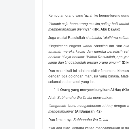
Kemudian orang yang ‘uzlah ke lereng-lereng gun
“Hampir saja harta orang muslim paling baik adala
mempertahankan diennya”.
(HR. Abu Dawud)
Juga wasiat Rasulullah
shalallahu ‘alaihi wa salla
“Bagaimana engkau wahai Abdullah ibn Amr bila 
amanah mereka kacau dan mereka berselisih sehin
berkata: “Saya berkata: “Wahai Rasulullah, apa y
kamu dan tinggalkanlah urusan orang umum””
(Dik
Dan materi kali ini adalah sekitar fenomena
kitman,
dengan tiga golongan manusia yang binasa. Mate
selamat pada materi yang lalu.
I.
Orang yang menyembunyikan Al Haq (Kit
Allah
Subhanahu Wa Ta’ala
menyatakan:
“Janganlah kamu mengkaburkan al haq dengan a
mengetahuinya”
(Al Baqarah: 42)
Dan firman-nya
Subhanahu Wa Ta’ala
:
“Hai ahli kitab, kenapa kalian mencampurkan al h