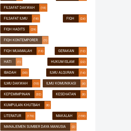
FILSAFAT DAKWAH
(18)
FILSAFAT ILMU
FIQH
(18)
(24)
FIQH HADITS
(29)
FIQH KONTEMPORER
(1)
FIQH MUAMALAH
GERAKAN
(13)
(12)
HATI
HUKUM ISLAM
(1)
(22)
IBADAH
ILMU ALQURAN
(30)
(14)
ILMU DAKWAH
ILMU KOMUNIKASI
(10)
(4)
KEPEMIMPINAN
KESEHATAN
(32)
(8)
KUMPULAN KHUTBAH
(8)
LITERATUR
MAKALAH
(170)
(159)
MANAJEMEN SUMBER DAYA MANUSIA
(2)