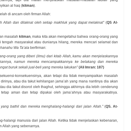
rinciannya, tapi dia malah menjelaskan masalah-masalah
fadlail
yang
ikan al haq (
kitman
).
elah di ancam oleh firman Allah:
eh Allah dan dilaknat oleh setiap makhluk yang dapat melaknat”
(
QS Al-
ngan masalah
kitman
, maka kita akan mengetahui bahwa orang-orang yang
i tengah masyarakat atau dunianya hilang, mereka mencari selamat dan
hanahu Wa Ta’ala
berfirman:
rang-orang yang diberi (ilmu) dari kitab Allah, kamu akan menjelaskannya
ikannya, namun mereka mencampakkannya ke belakang dan mereka
at buruk sekali jual-beli yang mereka lakukan”
(Ali Imran: 187)
sekuensi-konsekuensinya, akan tetapi dia tidak menyampaikan masalah
ri dirinya, atau dia takut kehilangan jama’ah yang mana nantinya dia akan
au dia takut disorot oleh thaghut, sehingga akhirnya dia lebih cenderung
etap aman dan tetap dipakai oleh jama’ahnya atau masyarakatnya.
ng bathil dan mereka menghalang-halangi dari jalan Allah.”
(
QS. At-
alangi manusia dari jalan Allah. Ketika tidak menjelaskan kebenaran,
an Allah yang sebenarnya.