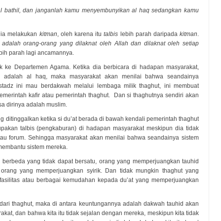
l bathil, dan janganlah kamu menyembunyikan al haq sedangkan kamu
 dia melakukan
kitman
, oleh karena itu
talbis
lebih parah daripada
kitman
.
 adalah orang-orang yang dilaknat oleh Allah dan dilaknat oleh setiap
bih parah lagi ancamannya.
uk ke Departemen Agama. Ketika dia berbicara di hadapan masyarakat,
u adalah al haq, maka masyarakat akan menilai bahwa seandainya
ustadz ini mau berdakwah melalui lembaga milik thaghut, ini membuat
merintah kafir atau pemerintah thaghut. Dan si thaghutnya sendiri akan
a dirinya adalah muslim.
 ditinggalkan ketika si du’at berada di bawah kendali pemerintah thaghut
erupakan talbis (pengkaburan) di hadapan masyarakat meskipun dia tidak
atau forum. Sehingga masyarakat akan menilai bahwa seandainya sistem
 membantu sistem mereka.
g berbeda yang tidak dapat bersatu, orang yang memperjuangkan tauhid
orang yang memperjuangkan syirik. Dan tidak mungkin thaghut yang
s-fasilitas atau berbagai kemudahan kepada du’at yang memperjuangkan
l) dari thaghut, maka di antara keuntungannya adalah dakwah tauhid akan
at, dan bahwa kita itu tidak sejalan dengan mereka, meskipun kita tidak