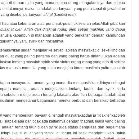
yang ada di depan mata yang mana semua orang mengalaminya dan semua
di dalamnya, maka itu adalah pertanyaan yang perlu cepat di jawab dan
a yang disebut pertanyaan
al hal
(kondisi real).
haq atau kebenaran atau pertunjuk-petunjuk setelah jelas Allah jabarkan
dilaknat oleh Allah dan dilaknat (pula) oleh setiap makhluk yang dapat
 manusia kapanpun di manapun adalah yang berkaitan dengan kandungan
gurkannya, yaitu syirik dan rinciannya.
a kemusyrikan sudah menjalar ke setiap lapisan masyrakat, di sekeliling dan
ban du’at yang paling pertama dan yang paling harus didahulukan adalah
laskan tentang masalah syirik serta status orang-orang yang ada di sekitar
atus manusia-manusia yang telah menjajah kaum muslimin yaitu masalah
 hadapan masayarakat umum, yang mana dia memposisikan dirinya sebagai
kepada manusia, adalah menjelaskan tentang tauhid dan syirik serta
ya sebelum menjelaskan tentang tatacara atau fiqh berbagai ibadah atau
muslimin mengetahui bagaimana mereka berbuat dan bersikap terhadap
t yang memberikan bayaan di tengah masyarakat dan ia tidak terikat oleh
li siapa-siapa dan tidak ada kaitannya dengan thaghut, maka yang paling
n adalah tentang tauhid dan syirik juga status penguasa dan bagaimana
tapi jika si du’at yang tampil di forum ini tidak mandahulukan untuk