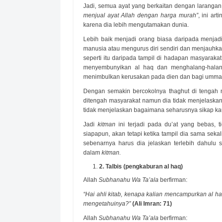
Jadi, semua ayat yang berkaitan dengan larangan 
menjual ayat Allah dengan harga murah”
, ini ar
karena dia lebih mengutamakan dunia.
Lebih baik menjadi orang biasa daripada menjadi
manusia atau mengurus diri sendiri dan menjauhk
seperti itu daripada tampil di hadapan masyarakat
menyembunyikan al haq dan menghalang-halang
menimbulkan kerusakan pada dien dan bagi ummat 
Dengan semakin bercokolnya thaghut di tengah m
ditengah masyarakat namun dia tidak menjelaskan t
tidak menjelaskan bagaimana seharusnya sikap kau
Jadi
kitman
ini terjadi pada du’at yang bebas, 
siapapun, akan tetapi ketika tampil dia sama se
sebenarnya harus dia jelaskan terlebih dahulu 
dalam
kitman.
2.
Talbis (pengkaburan al haq)
Allah
Subhanahu Wa Ta’ala
berfirman:
“Hai ahli kitab, kenapa kalian mencampurkan al h
mengetahuinya?”
(Ali Imran: 71)
Allah
Subhanahu Wa Ta’ala
berfirman: