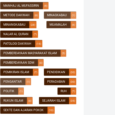
MANHAJ AL MUFASSIRIN
(5)
METODE DAKWAH
MINAGKABAU
(6)
(1)
MINANGKABAU
MUAMALAH
(28)
(6)
NALAR AL QURAN
(7)
PATOLOGI DAKWAH
(15)
PEMBERDAYAAN MASYARAKAT ISLAM
(5)
PEMBERDAYAAN SDM
(4)
PEMIKIRAN ISLAM
PENDIDIKAN
(7)
(30)
PENGANTAR
PERADABAN
(1)
(30)
POLITIK
RUH
(1)
(7)
RUKUN ISLAM
SEJARAH ISLAM
(4)
(35)
SEKTE DAN AJARAN POKOK
(10)