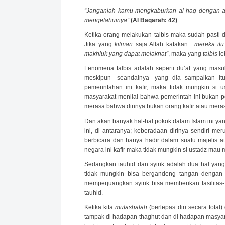
“Janganlah kamu mengkaburkan al haq dengan a
mengetahuinya”
(Al Baqarah: 42)
Ketika orang melakukan talbis maka sudah pasti
Jika yang
kitman
saja Allah katakan:
“mereka itu
makhluk yang dapat melaknat”
, maka yang
talbis
le
Fenomena talbis adalah seperti du’at yang mas
meskipun -seandainya- yang dia sampaikan it
pemerintahan ini kafir, maka tidak mungkin si 
masyarakat menilai bahwa pemerintah ini bukan pe
merasa bahwa dirinya bukan orang kafir atau meras
Dan akan banyak hal-hal pokok dalam Islam ini yang
ini, di antaranya; keberadaan dirinya sendiri m
berbicara dan hanya hadir dalam suatu majelis 
negara ini kafir maka tidak mungkin si ustadz mau
Sedangkan tauhid dan syirik adalah dua hal yan
tidak mungkin bisa bergandeng tangan dengan 
memperjuangkan syirik bisa memberikan fasilita
tauhid.
Ketika kita
mufashalah
(berlepas diri secara tota
tampak di hadapan thaghut dan di hadapan masyarak