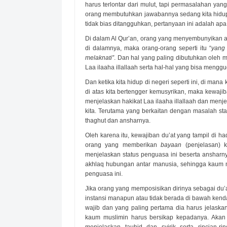
harus terlontar dari mulut, tapi permasalahan 
orang membutuhkan jawabannya sedang kita hidup 
tidak bias ditangguhkan, pertanyaan ini adalah ap
Di dalam Al Qur’an, orang yang menyembunyikan al 
di dalamnya, maka orang-orang seperti itu “
yang 
melaknati”
. Dan hal yang paling dibutuhkan oleh
Laa ilaaha illallaah serta hal-hal yang bisa menggu
Dan ketika kita hidup di negeri seperti ini, di man
di atas kita bertengger kemusyrikan, maka kewaji
menjelaskan hakikat Laa ilaaha illallaah dan menje
kita. Terutama yang berkaitan dengan masalah st
thaghut dan ansharnya.
Oleh karena itu, kewajiban du’at yang tampil di
orang yang memberikan
bayaan
(penjelasan) 
menjelaskan status penguasa ini beserta ansharn
akhlaq hubungan antar manusia, sehingga kaum 
penguasa ini.
Jika orang yang memposisikan dirinya sebagai du’a
instansi manapun atau tidak berada di bawah kenda
wajib dan yang paling pertama dia harus jelaska
kaum muslimin harus bersikap kepadanya. Akan te