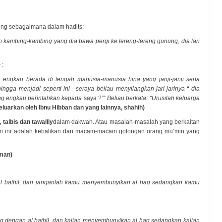
ung sebagaimana dalam hadits:
h kambing-kambing yang dia bawa pergi ke lereng-lereng gunung, dia lari
m
:
engkau berada di tengah manusia-manusia hina yang janji-janji serta
gga menjadi seperti ini –seraya beliau menyilangkan jari-jarinya-“ dia
ang engkau perintahkan kepada
saya ?””
Beliau berkata: “Urusilah keluarga
eluarkan oleh Ibnu Hibban dan yang lainnya, shahih)
 talbis dan tawalliy
dalam dakwah. Atau masalah-masalah yang berkaitan
ri ini adalah kebalikan dari macam-macam golongan orang mu’min yang
man)
l bathil, dan janganlah kamu menyembunyikan al haq sedangkan kamu
aq dengan al bathil, dan kalian menyembunyikan al haq sedangkan kalian