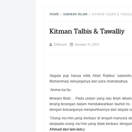
HOME
//
DAKWAH ISLAM
//
KITMAN TALBIS & TAWALL
Kitman Talbis & Tawalliy
Zilfaroni
Oktober 31, 2012
Segala puji hanya milik Allah Rabbul ‘aalamii
Muhammad, keluarganya dan para shahabatnya.
‘Amma ba’du:
Ikhwani fillah… Pada uraian yang lalu telah dib
terang-terangan dalam mendakwahkan tauhid ini, 
dengan keluarganya menjauhkannya dari segala sa
“Orang mu’min yang berbaur di tengah manusia da
daripada orang mu’min yang tidak berbaur dengan
Ahmad dan lain-lain.)