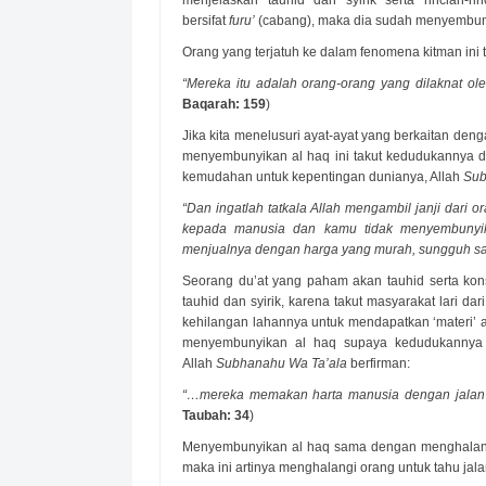
menjelaskan tauhid dan syirik serta rincian-
bersifat
furu’
(cabang), maka dia sudah menyembuny
Orang yang terjatuh ke dalam fenomena kitman ini t
“Mereka itu adalah orang-orang yang dilaknat ol
Baqarah: 159
)
Jika kita menelusuri ayat-ayat yang berkaitan de
menyembunyikan al haq ini takut kedudukannya d
kemudahan untuk kepentingan dunianya, Allah
Sub
“Dan ingatlah tatkala Allah mengambil janji dari o
kepada manusia dan kamu tidak menyembuny
menjualnya dengan harga yang murah, sungguh sang
Seorang du’at yang paham akan tauhid serta kon
tauhid dan syirik, karena takut masyarakat lari da
kehilangan lahannya untuk mendapatkan ‘materi’ at
menyembunyikan al haq supaya kedudukannya t
Allah
Subhanahu Wa Ta’ala
berfirman:
“…mereka memakan harta manusia dengan jalan ya
Taubah: 34
)
Menyembunyikan al haq sama dengan menghalang-h
maka ini artinya menghalangi orang untuk tahu jal