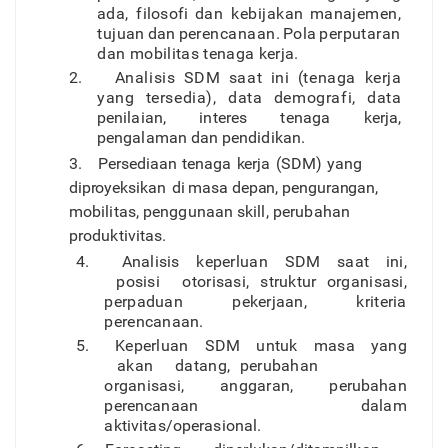
ada
,
filosof
i
da
n
kebijaka
n
manajemen
,
tujua
n
da
n
perencanaan
.
Pol
a
perputaran
da
n
mobilita
s
tenag
a
kerja.
2
.
Analisi
s
SD
M
saa
t
in
i
(tenag
a
kerj
a
yan
g
tersedia), dat
a
demografi
,
dat
a
penilaian
,
intere
s
tenag
a
kerja,
pengalama
n
da
n
pendidikan.
3
.
Persediaa
n
tenag
a
kerj
a
(SDM
)
yan
g
diproyeksika
n
di mas
a
depan
,
pengurangan
,
mobilitas
,
penggunaa
n
skill, perubaha
n
produktivitas.
4
.
Analisi
s
keperlua
n
SD
M
saa
t
ini
,
posis
i
otorisasi, struktu
r
o
r
ganisasi
,
perpadua
n
pekerjaan
,
kriteria
perencanaan.
5
.
Keperlua
n
SD
M
untu
k
mas
a
yan
g
aka
n
datang, perubaha
n
o
r
ganisasi
,
anggaran
,
perubaha
n
perencanaa
n
dala
m
aktivitas/operasional.