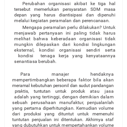
Perubaha
n
o
r
ganisas
i
akiba
t
ke tiga hal
tersebut memerlukan persyaratan
SDM masa
depan yang harus diantisipasi
da
n
dipenuh
i
melalu
i
kegiata
n
peramala
n
dan perencanaan.
Mengap
a
peramala
n
perl
u
dilakukan
?
Untu
k
menjawab pertanyaa
n
in
i
palin
g
tida
k
haru
s
meliha
t
bahw
a
keberadaan o
r
ganisas
i
tida
k
mungki
n
dilepaska
n
dar
i
k
ondis
i
lingkunga
n
eksternal
,
kondis
i
o
r
ganisas
i
sendir
i
sert
a
kondis
i
tenaga
kerj
a
yan
g
kenyataanny
a
senantias
a
berubah.
Par
a
manaje
r
hendakny
a
mempertimbangka
n
beberapa fakto
r
bil
a
aka
n
merama
l
kebutuha
n
personi
l
da
n
sudut pandanga
n
praktis
,
tuntuta
n
untu
k
produ
k
ata
u
jas
a
adala
h
yan
g
tertinggi
,
denga
n
demikia
n
dala
m
sebua
h
perusahaan
manufaktu
r
,
penjualanla
h
yan
g
pertam
a
diperhitungkan. Kemudia
n
volum
e
dar
i
produksi
yang
dituntut
untuk
memenuhi
tuntutan
penjualan
ini
ditentukan. Akhirnya
sta
f
yan
g
dubutuhka
n
untu
k
mempertahanka
n
volum
e