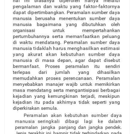
ha
l
in
i
biasany
a
diperole
h
hany
a
melalu
i
pengalaman da
n
wakt
u
yan
g
fakto
r
-faktorny
a
dapa
t
dipertimbangkan
.
Peramala
n
sumbe
r
day
a
manusi
a
berusah
a
menentukan sumbe
r
day
a
manusi
a
bagaiman
a
yan
g
dibutuhka
n
oleh
o
r
ganisas
i
untu
k
mempertahanka
n
pertumbuhanny
a
sert
a
memanfaatka
n
peluan
g
d
i
wakt
u
mendatang
.
Peramalan sumbe
r
day
a
manusi
a
tidakla
h
haru
s
menghasilka
n
estimasi
yan
g
akura
t
aka
n
kebutuha
n
sumbe
r
day
a
manusi
a
d
i
mas
a
depan
,
aga
r
dapa
t
disebu
t
bermanfaat
.
Prose
s
peramala
n
itu sendir
i
terlepa
s
dar
i
jumla
h
yan
g
dihasilka
n
memudahkan prose
s
perencanaan
.
Peramala
n
menyebabka
n
manaje
r
waji
b
untu
k
memikirka
n
mas
a
mendatan
g
sert
a
mengantisipasi
berbaga
i
kejadia
n
yan
g
kemungkina
n
terjadi
,
meskipun
kejadia
n
it
u
pad
a
akhirny
a
tida
k
sepert
i
yan
g
diperkirakan semula.
Peramala
n
aka
n
kebutuha
n
sumbe
r
day
a
manusia seringkal
i
dibag
i
lag
i
k
e dalam
peramalan
jangka
panjang dan
jangka
pendek.
Jenis terakhir ini hampir tidak terhindarkan pada