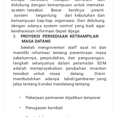
didukun
g
denga
n
kemampua
n
untu
k
memaka
i
syste
m
tersebut
.
Besa
r
kecilny
a
pirant
i
syste
m
te
r
gantun
g
dari
kebutuha
n
da
n
kemampua
n
tiap-tia
p
o
r
ganisasi
.
Da
n
didukung
denga
n
adany
a
syste
m
contro
l
yan
g
bai
k
aga
r
kerahasiaan informas
i
dapa
t
dijaga.
3.
PROYEKSI
PERSEDIAAN
KETRAMPILAN
MASA D
AT
ANG
Setela
h
menginventor
i
sta
f
f
saa
t
in
i
da
n
memilik
i
informasi tentan
g
penerimaa
n
mas
a
sebelumnya
,
perpindahan
,
dan pengurangan
,
langka
h
selanjutny
a
dala
m
peramala
n
SD
M
adala
h
memproyeksika
n
perubaha
n
inventor
i
tersebu
t
untuk
mas
a
datang
.
Disin
i
membutuhka
n
adany
a
tabel/gambaran yan
g
jela
s
tentan
g
kondis
i
mendatang tentang:
•
Pekerjaa
n
permane
n
dijadika
n
temporer
•
Penugasa
n
kembali