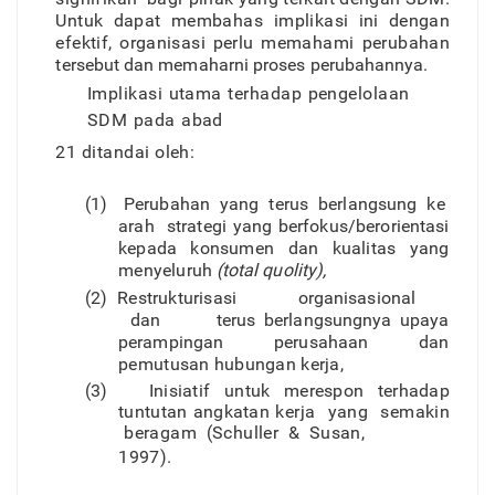
Untu
k
dapa
t
membahas implikas
i
in
i
denga
n
efektif
,
o
r
ganisas
i
perl
u
memahami perubaha
n
tersebu
t
da
n
memaharn
i
prose
s
perubahannya.
Implikas
i
utam
a
terhada
p
pengelolaa
n
SD
M
pad
a
abad
2
1
ditanda
i
oleh:
(1
)
Perubaha
n
yan
g
teru
s
berlangsun
g
k
e
ara
h
strategi yan
g
berfokus/berorientas
i
kepad
a
konsume
n
da
n
kualita
s
yan
g
menyeluru
h
(total
quolity)
,
(2
)
Restrukturisas
i
o
r
ganisasiona
l
da
n
terus berlangsungny
a
upay
a
perampinga
n
perusahaa
n
dan
pemutusa
n
hubunga
n
kerja,
(3
)
Inisiati
f
untu
k
merespo
n
terhada
p
tuntuta
n
angkatan
kerj
a
yan
g
semaki
n
beraga
m
(Schulle
r
&
Susan,
1997).