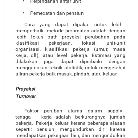
•
Perpindaha
n
anta
r
unit
•
Pemecata
n
da
n
pensiun
Car
a
yan
g
dapa
t
dipaka
i
untu
k
lebi
h
memperbaiki metod
e
peramala
n
adala
h
denga
n
lebi
h
foku
s
pat
h
proyeksi perubaha
n
pad
a
klasifikas
i
pekerjaan
,
lokasi
,
unit-
uni
t
o
r
ganisasi
,
klasifikas
i
pekerj
a
(umu
r
,
mas
a
kerja
,
dll)
,
atau leve
l
pekerja
.
Estimas
i
yan
g
dilakuka
n
jug
a
dapa
t
diperbaiki denga
n
menggunaka
n
tekni
k
statistik
;
untu
k
mengetahu
i
alira
n
pekerj
a
bai
k
masuk
,
pindah
,
ata
u
kelua
r
.
Proyeksi
T
urnover
Fakto
r
peruba
h
utam
a
dala
m
suppl
y
tenag
a
kerja adala
h
berkurangny
a
jumla
h
pekerja
.
Pekerj
a
kelua
r
kerena
beberap
a
alasa
n
seperti
:
pensiun
,
mengundurka
n
dir
i
karen
a
mendapatka
n
pekerjaai
l
lain
,
da
n
mengundurka
n