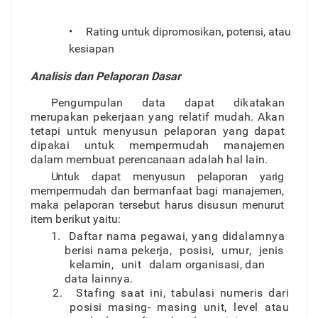
•
Rating untuk dipromosikan, potensi, atau
kesiapan
Analisis dan Pelaporan Dasar
Pengumpula
n
dat
a
dapa
t
dikataka
n
merupaka
n
pekerjaan yan
g
relati
f
mudah
.
Aka
n
tetap
i
untu
k
menyusu
n
pelaporan yan
g
dapa
t
dipaka
i
untu
k
mempermuda
h
manajeme
n
dala
m
membua
t
perencanaa
n
adala
h
ha
l
lain.
Untu
k
dapa
t
menyusu
n
pelapora
n
yari
g
mempermuda
h
dan bermanfaa
t
bag
i
manajemen
,
mak
a
pelapora
n
tersebu
t
harus disusu
n
menuru
t
ite
m
beriku
t
yaitu:
1
.
Dafta
r
nam
a
pegawai
,
yan
g
didalamny
a
beris
i
nama pekerja
,
posisi
,
umu
r
,
jeni
s
kelamin
,
uni
t
dalam
o
r
ganisasi
,
da
n
dat
a
lainnya.
2
.
Stafin
g
saa
t
ini
,
tabulas
i
numeri
s
dar
i
posis
i
masing- masin
g
unit
,
leve
l
ata
u