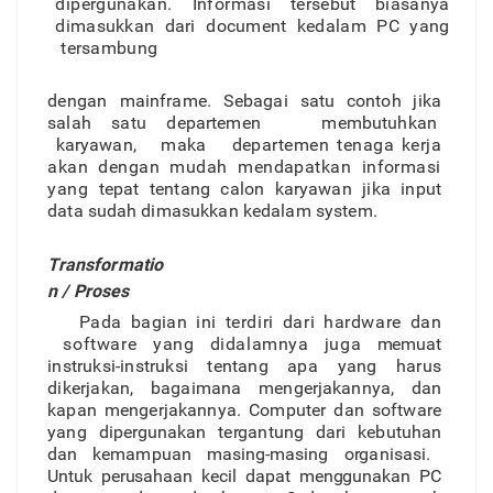
dipe
r
gunakan
.
Informas
i
tersebu
t
biasany
a
dimasukka
n
dar
i
documen
t
kedala
m
P
C
yan
g
tersambung
denga
n
mainframe
.
Sebaga
i
sat
u
conto
h
jik
a
sala
h
satu departeme
n
membutuhka
n
karyawan
,
mak
a
departeme
n
tenag
a
kerj
a
aka
n
denga
n
muda
h
mendapatka
n
informasi
yan
g
tepa
t
tentan
g
calo
n
karyawa
n
jik
a
inpu
t
dat
a
sudah dimasukka
n
kedala
m
system.
T
ransformatio
n
/
Proses
Pad
a
bagia
n
in
i
terdir
i
dar
i
hardwar
e
da
n
software yan
g
didalamny
a
jug
a
memua
t
instruksi-instruks
i
tentan
g
apa yan
g
haru
s
dikerjakan
,
bagaiman
a
mengerjakannya
,
da
n
kapa
n
mengerjakannya
.
Compute
r
da
n
softwar
e
yan
g
dipe
r
gunaka
n
te
r
gantun
g
dar
i
kebutuha
n
da
n
kemampua
n
masing-masing o
r
ganisasi
.
Untu
k
perusahaa
n
keci
l
dapa
t
menggunaka
n
P
C