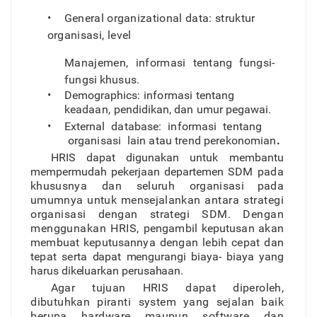
•
Genera
l
o
r
ganizationa
l
data
:
struktu
r
o
r
ganisasi
,
level
Manajemen
,
informas
i
tentan
g
fungsi-
fungs
i
khusus.
•
Demographics
:
informas
i
tentan
g
keadaan
,
pendidikan, da
n
umu
r
pegawai.
•
Externa
l
database
:
informas
i
tentan
g
o
r
ganisas
i
lain ata
u
tren
d
perekonomian
.
HRIS dapat digunakan untuk membantu
mempermudah pekerjaan departemen
SD
M
pad
a
khususny
a
da
n
seluruh o
r
ganisas
i
pad
a
umumny
a
untu
k
mensejalanka
n
antar
a
strateg
i
o
r
ganisas
i
denga
n
strateg
i
SDM
.
Denga
n
menggunakan HRIS
,
pengambi
l
keputusa
n
aka
n
membua
t
keputusannya denga
n
lebi
h
cepa
t
da
n
tepa
t
sert
a
dapa
t
mengurang
i
biaya
-
biay
a
yan
g
haru
s
dikeluarka
n
perusahaan.
Aga
r
tujua
n
HRI
S
dapa
t
diperoleh
,
dibutuhka
n
piranti syste
m
yan
g
sejala
n
bai
k
berup
a
hardwar
e
maupu
n
software da
n