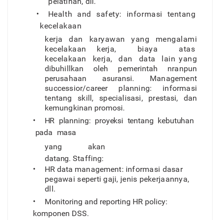
pelatihan
,
dll.
•
Healt
h
an
d
safety
:
informas
i
tentan
g
kecelakaan
kerj
a
da
n
karyawa
n
yan
g
mengalam
i
kecelakaa
n
kerja
,
biay
a
ata
s
kecelakaa
n
kerja
,
da
n
dat
a
lain yan
g
dibuhillka
n
ole
h
pemerinta
h
nranpu
n
perusahaan asuransi
.
Managemen
t
successior/caree
r
planning: informas
i
tentan
g
skill
,
specialisasi
,
prestasi
,
da
n
kemungkina
n
promosi.
•
H
R
planning
:
proyeks
i
tentan
g
kebutuha
n
pad
a
masa
yan
g
aka
n
datang
.
Staf
f
ing
:
•
HR
dat
a
management
:
informas
i
dasa
r
pegawa
i
seperti gaji
,
jeni
s
pekerjaannya
,
dll.
•
Monitoring and reporting HR policy:
komponen DSS.