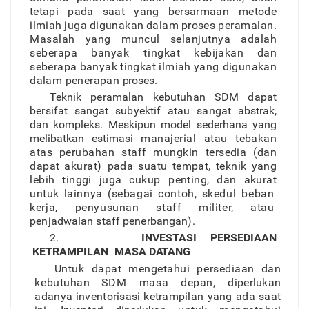
tetap
i
pad
a
saa
t
yan
g
bersarmaan
metod
e
ilmia
h
jug
a
digunaka
n
dala
m
prose
s
peramalan
.
Masala
h
yan
g
muncu
l
selanjutny
a
adala
h
seberap
a
banyak tingka
t
kebijaka
n
da
n
seberap
a
banya
k
tingka
t
ilmia
h
yang digunaka
n
dala
m
penerapa
n
proses
.
T
ekni
k
peramala
n
kebutuha
n
SD
M
dapa
t
bersifa
t
sangat subyekti
f
ata
u
sanga
t
abstrak,
dan kompleks. Meskipun
model sederhana yang
melibatkan estimasi
manajeria
l
ata
u
tebaka
n
ata
s
perubaha
n
sta
f
f
mungki
n
tersedi
a
(da
n
dapa
t
akurat) pad
a
suat
u
tempat
,
tekni
k
yan
g
lebi
h
tingg
i
jug
a
cukup penting
,
da
n
akura
t
untu
k
lainny
a
(sebaga
i
contoh
,
skedul beba
n
kerja
,
penyusuna
n
sta
f
f
milite
r,
ata
u
penjadwala
n
sta
f
f
penerbangan).
2.
INVES
T
ASI
PERSEDIAAN
KETRAMPILAN
MASA D
AT
ANG
Untu
k
dapa
t
mengetahu
i
persediaa
n
da
n
kebutuha
n
SDM mas
a
depan
,
diperluka
n
adany
a
inventorisas
i
ketrampilan yan
g
ad
a
saa
t