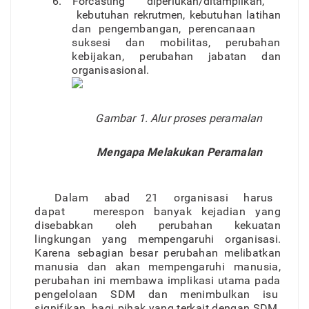
6
.
Forcastin
g
diperlukan/ditampilkan
,
kebutuhan rekrutmen
,
kebutuha
n
latiha
n
da
n
pengembangan
,
perencanaa
n
sukses
i
da
n
mobilitas
,
perubahan
kebijakan
,
perubaha
n
jabata
n
da
n
o
r
ganisasional.
Gamba
r
1
.
Alu
r
p
r
ose
s
peramalan
Mengap
a
Melakuka
n
Peramalan
Dala
m
aba
d
2
1
o
r
ganisas
i
haru
s
dapa
t
merespon banya
k
kejadia
n
yan
g
disebabka
n
ole
h
perubaha
n
kekuatan
lingkunga
n
yan
g
mempengaruh
i
o
r
ganisasi
.
Karen
a
sebagia
n
besa
r
perubaha
n
melibatka
n
manusi
a
da
n
aka
n
mempengaruhi
manusia
,
perubaha
n
in
i
membaw
a
implikas
i
utam
a
pada
pengelolaa
n
SD
M
da
n
menimbulka
n
is
u
signifika
n
bagi piha
k
yan
g
terkai
t
denga
n
SDM
.