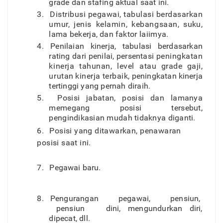
grad
e
da
n
stafin
g
aktua
l
saat ini.
3
.
Distribus
i
pegawai
,
tabulas
i
berdasarka
n
umu
r
,
jenis kelamin
,
kebangsaan
,
suku
,
lam
a
bekerja
,
da
n
faktor laiimya.
4
.
Penilaia
n
kinerja
,
tabulas
i
berdasarka
n
ratin
g
dari penilai
,
persentas
i
peningkata
n
kinerj
a
tahunan
,
level ata
u
grad
e
gaji
,
uruta
n
kinerj
a
terbaik
,
peningkata
n
kinerj
a
tertingg
i
yan
g
perna
h
diraih.
5
.
Posis
i
jabatan
,
posis
i
da
n
lamany
a
memegan
g
posisi tersebut
,
pengindikasia
n
muda
h
tidakny
a
diganti.
6
.
Posis
i
yan
g
ditawarkan
,
penawara
n
posis
i
saa
t
ini.
7
.
Pegawa
i
baru.
8
.
Penguranga
n
pegawai
,
pensiun
,
pensiu
n
dini, mengundurka
n
diri
,
dipecat
,
dll.