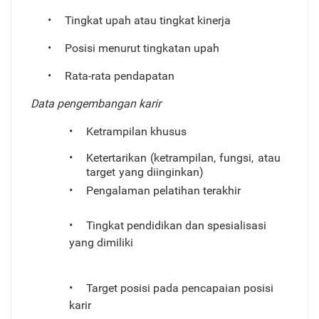
•
T
ingkat upah atau tingkat kinerja
•
Posisi menurut tingkatan upah
•
Rata-rata pendapatan
Data pengembangan karir
•
Ketrampilan khusus
•
Ketertarikan
(ketrampilan,
fungsi,
atau
ta
r
get
yang diinginkan)
•
Pengalaman pelatihan terakhir
•
T
ingkat pendidikan dan spesialisasi
yang dimiliki
•
T
a
r
get posisi pada pencapaian posisi
karir