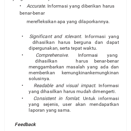
•
Accurate
.
Informas
i
yan
g
diberika
n
haru
s
bena
r
-benar
merefleksika
n
ap
a
yan
g
dilaporkannya.
•
Significan
t
an
d
r
clevant
.
Informas
i
yan
g
dihasilkan haru
s
be
r
gun
a
da
n
dapa
t
dipe
r
gunakan
,
sert
a
tepat waktu.
•
Comp
r
ehensive
.
Informas
i
yan
g
dihasilka
n
haru
s
bena
r
-bena
r
menggambarkan
masala
h
yan
g
ad
a
da
n
memberika
n
kemungkinan
kemungkina
n
solusinya
.
•
Readable and visual impact.
Informas
i
yan
g
dihasilkan haru
s
muda
h
dimengerti.
•
Consisten
t
i
n
fornlat
.
Untu
k
informas
i
yan
g
sejenis, use
r
aka
n
mendapatka
n
lapora
n
yan
g
sama
.
Feedback