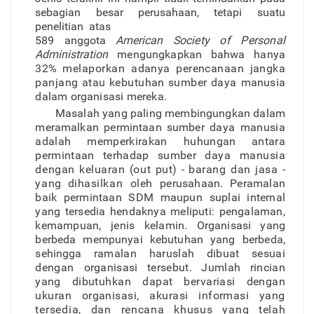
sebagian
besar
perusahaan,
tetapi
suatu
penelitian
atas
589 anggota
American
Societ
y
o
f
Persona
l
Administration
mengungkapka
n
bahw
a
hany
a
32
%
melaporka
n
adany
a
perencanaa
n
jangk
a
panjan
g
ata
u
kebutuha
n
sumbe
r
daya
manusi
a
dala
m
o
r
ganisas
i
mereka.
Masala
h
yan
g
palin
g
membingungka
n
dala
m
meramalkan permintaa
n
sumbe
r
day
a
manusi
a
adala
h
memperkirakan huhunga
n
antar
a
permintaa
n
terhada
p
sumbe
r
day
a
manusi
a
denga
n
keluara
n
(ou
t
put
)
-
baran
g
da
n
jas
a
-
yan
g
dihasilkan ole
h
perusahaan
.
Peramala
n
bai
k
permintaa
n
SD
M
maupun supla
i
interna
l
yan
g
tersedi
a
hendakny
a
meliputi
:
pengalaman,
kemampuan
,
jeni
s
kelamin.
O
r
ganisas
i
yan
g
berbed
a
mempunya
i
kebutuha
n
yang berbeda
,
sehingg
a
ramala
n
harusla
h
dibua
t
sesua
i
dengan o
r
ganisas
i
tersebut
.
Jumla
h
rincia
n
yan
g
dibutuhka
n
dapa
t
bervarias
i
denga
n
ukura
n
o
r
ganisasi
,
akuras
i
informas
i
yang
tersedia
,
da
n
rencan
a
khusu
s
yan
g
tela
h