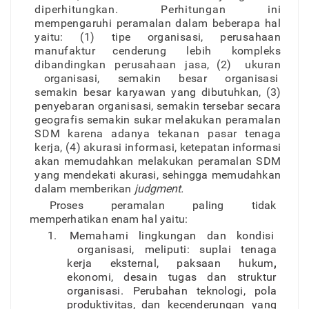
diperhitungkan. Perhitunga
n
in
i
mempengaruh
i
peramala
n
dala
m
beberapa ha
l
yaitu
:
(1
)
tip
e
o
r
ganisasi
,
perusahaa
n
manufaktu
r
cenderun
g
lebi
h
komplek
s
dibandingka
n
perusahaa
n
jasa, (2
)
ukura
n
o
r
ganisasi
,
semaki
n
besa
r
o
r
ganisas
i
semakin besa
r
karyawa
n
yan
g
dibutuhkan
,
(3
)
penyebara
n
o
r
ganisasi
,
semaki
n
terseba
r
secar
a
geografi
s
semaki
n
suka
r
melakukan
peramala
n
SD
M
karen
a
adany
a
tekana
n
pasa
r
tenag
a
kerja, (4
)
akuras
i
informasi
,
ketepata
n
informas
i
aka
n
memudahkan melakuka
n
peramala
n
SD
M
yan
g
mendekat
i
akurasi
,
sehingg
a
memudahka
n
dala
m
memberika
n
judgment.
Prose
s
peramala
n
palin
g
tida
k
memperhatika
n
ena
m
hal yaitu:
1
.
Memaham
i
lingkunga
n
da
n
kondis
i
o
r
ganisasi, meliputi
:
supla
i
tenag
a
kerj
a
eksternal
,
paksaa
n
hukum
,
ekonomi
,
desai
n
tuga
s
da
n
struktur
o
r
ganisasi
.
Perubaha
n
teknologi
,
pol
a
produktivitas, da
n
kecenderunga
n
yan
g