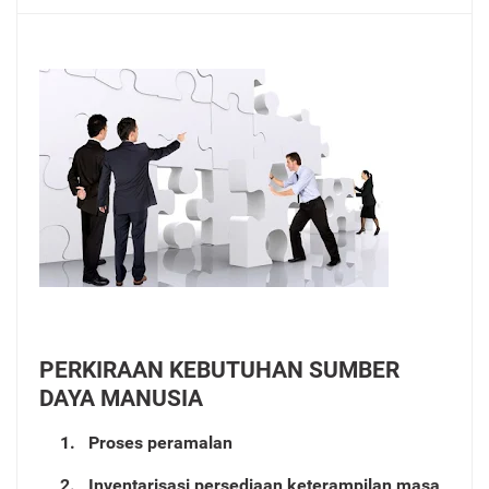
PERKIRAAN KEBUTUHAN SUMBER
D
A
Y
A MANUSIA
1. P
r
oses peramalan
2. Inventarisasi persediaan keterampilan masa