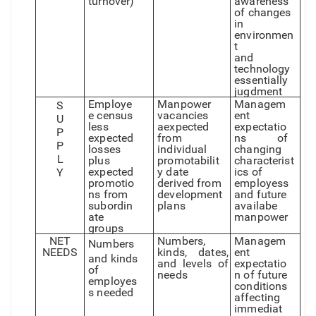
turnover)
awarenes
s
of change
s
in
environmen
t
an
d
technology
essentially
jugdment
Employe
Manpower
Managem
S
e censu
s
vacancies
ent
U
less
aexpecte
d
expectatio
P
expected
from
ns o
f
P
losse
s
individual
changing
L
plus
promotabilit
characterist
expected
y dat
e
ics o
f
Y
promotio
derived from
employess
ns from
development
an
d
future
subordin
plans
availabe
ate
manpower
groups
NET
Numbers
,
Managem
Numbers
NEEDS
kinds, dates
,
ent
an
d
kind
s
an
d
levels o
f
expectatio
of
needs
n o
f
future
employes
conditions
s needed
a
f
fecting
immediat