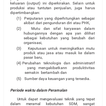
keluara
n
(output) in
i
diperkirakan
.
Selai
n
untu
k
produks
i
atau
tuntuta
n
penjualan, jug
a
haru
s
dipertimbangkan:
(1
)
Perputara
n
yan
g
diperhitungka
n
sebaga
i
akiba
t
dari pengundura
n
dir
i
ata
u
PHK,
(2
)
Mut
u
da
n
sifa
t
karyawa
n
dala
m
hubunganny
a
dengan ap
a
ya
n
diliha
t
sebaga
i
kebutuha
n
yan
g
beruba
h
dari
o
r
ganisasi,
(3
)
Keputusa
n
untu
k
meningkatka
n
mut
u
produ
k
ata
u
jasa ata
u
masu
k
k
e
dala
m
pasa
r
baru,
(4
)
Perubaha
n
teknologi
s
da
n
administrati
f
yang mengakibatkan
n
produktivita
s
semaki
n
bertambah dan
(5
)
Sumbe
r
day
a
keuanga
n
yan
g
tersedia
.
Period
e
wakt
u
dala
m
Peramalan
Untu
k
dapa
t
mengevaluas
i
tekni
k
yan
g
tepa
t
dala
m
merama
l
kebutuha
n
SDM
,
sanga
t