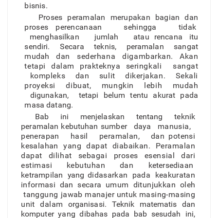
bisnis.
Prose
s
peramala
n
merupaka
n
bagia
n
da
n
proses perencanaa
n
sehingg
a
tida
k
menghasilka
n
jumla
h
ata
u
rencan
a
it
u
sendiri
.
Secar
a
teknis
,
peramala
n
sanga
t
mudah
da
n
sederhan
a
digambarkan
.
Aka
n
tetap
i
dala
m
prakteknya seringkal
i
sanga
t
komplek
s
da
n
suli
t
dikerjakan
.
Sekali
proyeks
i
dibuat
,
mungki
n
lebi
h
muda
h
digunakan
,
tetap
i
belu
m
tent
u
akura
t
pad
a
mas
a
datang.
Ba
b
in
i
menjelaska
n
tentan
g
tekni
k
peramala
n
kebutuhan sumbe
r
day
a
manusia
,
penerapa
n
hasi
l
peramalan
,
dan potens
i
kesalaha
n
yan
g
dapa
t
diabaikan
.
Peramala
n
dapa
t
diliha
t
sebaga
i
prose
s
esensia
l
dar
i
estimas
i
kebutuha
n
dan
ketersediaa
n
ketrampila
n
yan
g
didasarka
n
pad
a
keakuratan
informas
i
da
n
secar
a
umu
m
ditunjukka
n
ole
h
tanggung jawa
b
manaje
r
untu
k
masing-masin
g
uni
t
dala
m
o
r
ganisasi
.
T
ekni
k
matemati
s
da
n
kompute
r
yan
g
dibaha
s
pad
a
ba
b
sesudah ini
,