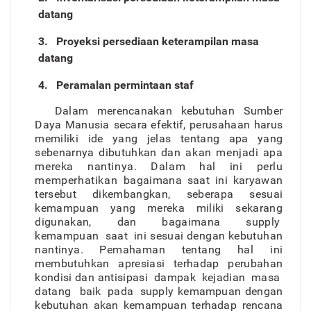
datang
3. P
r
oyeksi persediaan keterampilan masa
datang
4. Peramalan permintaan staf
Dala
m
merencanaka
n
kebutuha
n
Sumbe
r
Day
a
Manusia secar
a
efektif
,
perusahaa
n
haru
s
memilik
i
id
e
yan
g
jelas tentan
g
ap
a
yan
g
sebenarny
a
dibutuhka
n
da
n
aka
n
menjad
i
ap
a
merek
a
nantinya
.
Dala
m
ha
l
in
i
perl
u
memperhatikan
bagaiman
a
saa
t
in
i
karyawa
n
tersebu
t
dikembangkan, seberap
a
sesua
i
kemampua
n
yan
g
merek
a
milik
i
sekarang
digunakan
,
da
n
bagaiman
a
suppl
y
kemampua
n
saa
t
ini
sesua
i
denga
n
kebutuha
n
nantinya
.
Pemahama
n
tentan
g
hal in
i
membutuhka
n
apresias
i
terhada
p
perubaha
n
kondis
i
dan antisipas
i
dampa
k
kejadia
n
mas
a
datan
g
bai
k
pad
a
suppl
y
kemampua
n
denga
n
kebutuha
n
aka
n
kemampua
n
terhadap rencan
a