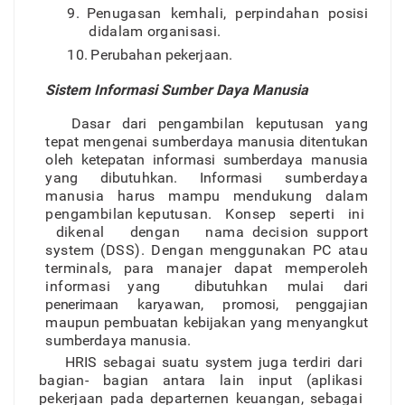
9
.
Penugasa
n
kemhali
,
perpindaha
n
posis
i
didalam o
r
ganisasi.
10
.
Perubaha
n
pekerjaan.
Sistem Informasi Sumber Daya Manusia
Dasa
r
dar
i
pengambila
n
keputusa
n
yan
g
tepa
t
mengenai sumberday
a
manusi
a
ditentuka
n
ole
h
ketepata
n
informasi sumberday
a
manusi
a
yan
g
dibutuhkan
.
Informas
i
sumberday
a
manusi
a
haru
s
mamp
u
mendukun
g
dala
m
pengambilan keputusan
.
Konse
p
sepert
i
in
i
dikena
l
denga
n
nama
decisio
n
suppor
t
syste
m
(DSS)
.
Denga
n
menggunaka
n
P
C
ata
u
terminals
,
par
a
manaje
r
dapa
t
memperole
h
informasi yan
g
dibutuhka
n
mula
i
dar
i
penerimaa
n
karyawan
,
promosi, penggajia
n
maupu
n
pembuata
n
kebijaka
n
yan
g
menyangkut
sumberday
a
manusia.
HRI
S
sebaga
i
suat
u
syste
m
jug
a
terdir
i
dar
i
bagian- bagia
n
antar
a
lai
n
inpu
t
(aplikas
i
pekerjaa
n
pad
a
departernen keuangan
,
sebaga
i