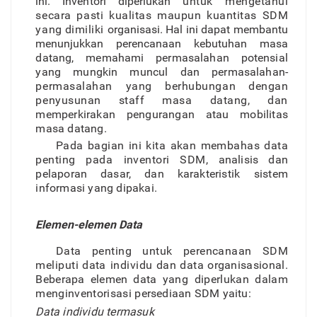
ini.
Inventor
i
diperluka
n
untu
k
mengetahu
i
secar
a
past
i
kualita
s
maupu
n
kuantita
s
SD
M
yan
g
dimiliki
o
r
ganisasi. Hal ini dapat membantu
menunjukkan perencanaan kebutuhan masa
datang
,
memaham
i
permasalaha
n
potensial
yan
g
mungki
n
muncu
l
da
n
permasalahan-
permasalaha
n
yan
g
berhubunga
n
denga
n
penyusuna
n
sta
f
f
mas
a
datang
,
dan
memperkiraka
n
penguranga
n
ata
u
mobilita
s
mas
a
datang.
Pad
a
bagia
n
in
i
kit
a
aka
n
membaha
s
dat
a
pentin
g
pada inventor
i
SDM
,
analisi
s
da
n
pelapora
n
dasa
r
,
da
n
karakteristik siste
m
informas
i
yan
g
dipakai.
Elemen-elemen Data
Dat
a
pentin
g
untu
k
perencanaa
n
SD
M
meliput
i
data individ
u
da
n
dat
a
o
r
ganisasional
.
Beberap
a
eleme
n
dat
a
yang diperluka
n
dala
m
menginventorisas
i
persediaa
n
SD
M
yaitu
:
Dat
a
individ
u
termasuk