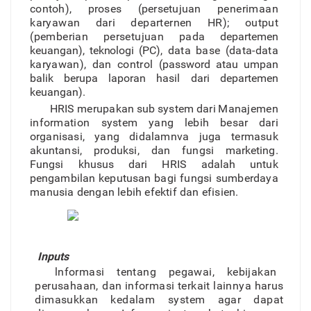
contoh)
,
prose
s
(persetujua
n
penerimaa
n
karyawa
n
dar
i
departerne
n
HR)
;
outpu
t
(pemberian persetujua
n
pad
a
departeme
n
keuangan)
,
teknolog
i (PC),
dat
a
bas
e
(data-dat
a
karyawan)
,
da
n
contro
l
(password
atau
umpan
balik berupa laporan hasil dari departemen
keuangan).
HRI
S
merupaka
n
su
b
syste
m
dar
i
Manajeme
n
information syste
m
yan
g
lebi
h
besa
r
dar
i
o
r
ganisasi
,
yan
g
didalamnv
a
juga termasu
k
akuntansi
,
produksi
,
da
n
fungs
i
marketing
.
Fungs
i
khusu
s
dar
i
HRI
S
adala
h
untu
k
pengambila
n
keputusa
n
bagi
fungs
i
sumberday
a
manusi
a
denga
n
lebi
h
efekti
f
da
n
efisien.
Inputs
lnformas
i
tentan
g
pegawai
,
kebijaka
n
perusahaan, da
n
informas
i
terkai
t
lainny
a
haru
s
dimasukka
n
kedalam syste
m
aga
r
dapa
t