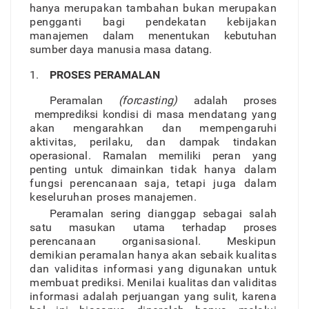
hany
a
merupaka
n
tambaha
n
buka
n
merupaka
n
pengganti bag
i
pendekata
n
kebijaka
n
manajeme
n
dala
m
menentukan kebutuha
n
sumbe
r
day
a
manusi
a
mas
a
datang.
1.
PROSES PERAMALAN
Peramala
n
(fo
r
casting
)
adala
h
prose
s
memprediksi kondis
i
d
i
mas
a
mendatan
g
yan
g
aka
n
mengarahka
n
dan mempengaruh
i
aktivitas
,
perilaku
,
da
n
dampa
k
tindaka
n
operasional
.
Ramala
n
memilik
i
pera
n
yan
g
pentin
g
untuk dimainka
n
tida
k
hany
a
dala
m
fungs
i
perencanaa
n
saja
,
tetapi jug
a
dala
m
keseluruha
n
prose
s
manajemen
.
Peramala
n
serin
g
diangga
p
sebaga
i
sala
h
sat
u
masukan utam
a
terhada
p
prose
s
perencanaa
n
o
r
ganisasional
.
Meskipun
demikia
n
peramala
n
hany
a
aka
n
sebai
k
kualita
s
da
n
validitas informas
i
yan
g
digunaka
n
untu
k
membua
t
prediksi
.
Menilai
kualita
s
da
n
validita
s
informas
i
adala
h
perjuanga
n
yan
g
sulit, karen
a