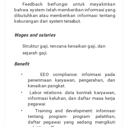
Feedbac
k
berfungs
i
untu
k
meyakinka
n
bahw
a
system tela
h
memberika
n
informas
i
yan
g
dibutuhka
n
ata
u
memberikan informas
i
tentan
g
kekuranga
n
dar
i
syste
m
tersebut
.
W
age
s
an
d
salaries
Struktu
r
gaji
,
rencan
a
kenaika
n
gaji
,
da
n
sejara
h
gaji.
Benefit
•
EE
O
co
mpliance:
informasi
pada
penerimaan
karyawan, pengera
han
,
da
n
kenaika
n
pangkat.
•
Labo
r
relations
:
dat
a
kontra
k
karyawan
,
informasi keluhan
,
da
n
dafta
r
mas
a
kerj
a
pegawa
i
•
T
rainin
g
an
d
development
:
infonnas
i
tentan
g
program- progra
m
pelatihan
,
dafta
r
pegawa
i
yan
g
sedang rnengikut
i