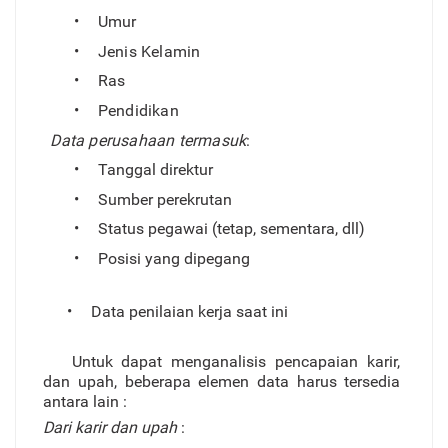
•
Umur
•
Jeni
s
Kelamin
•
Ras
•
Pendidikan
Dat
a
perusahaa
n
termasuk
:
•
T
anggal direktur
•
Sumber perekrutan
•
Status pegawai (tetap, sementara, dll)
•
Posisi yang dipegang
•
Data penilaian kerja saat ini
Untuk dapat menganalisis pencapaian kari
r
,
dan upah, beberapa elemen data harus tersedia
antara lain :
Dari karir dan upah
: