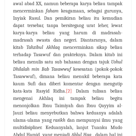
awal
abad
XX,
namun
beberapa
karya
beliau
tampak
mencerminkan
faham
keagamaan, sebagai gurunya,
Inyiak Rasul.
Dan pemikiran beliau
itu kemudian
dapat tersebar, tanpa bersitegang urat leher, lewat
karya-karya beliau yang harum di madrasah-
madrasah swasta
dan negeri.
Diantaranya, dalam
kitab
Tahzibul Akhlaq
mencerminkan
sikap beliau
terhadap Tasawuf dan prakteknya.
Dalam kitab ini
beliau menulis satu sub bahasan dengan tajuk
Ushul
Dhilalah min
Bab
Tasawwuf
kesesatan
(pokok-pokok
Tasawwuf),
dimana
beliau
menukil
beberapa
kata
kaum
Sufi
dan
diberi
komentar
dengan
mengutip
kata-kata
Rasyid
Ridha.
[2]
Dalam
tulisan
beliau
mengenai
Akhlaq
ini
tampak
beliau
begitu
menonjolkan Ibnu Taimiyah dan Ibnu Qayyim al-
Jauzi beliau
menyebutkan bahwa keduanya adalah
ulama-ulama yang
rasikh
dan mempunyai ilmu yang
multidisipliner.
Keduanyalah, lanjut
Tuanku Mudo
Abdul Hamid, yang menjadi
Ahlul Haq
, dalam hal
ini