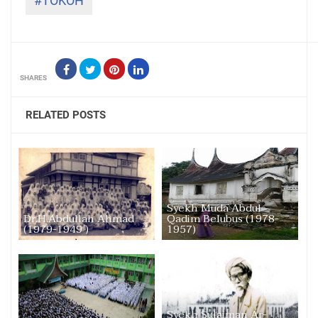
#TOKOH
SHARES
RELATED POSTS
Syekh Muda Abdul
Dr.H.Abdullah Ahmad
Qadim Belubus (1978-
(1979-1949 )
1957)
Syekh Sulaiman Ar-