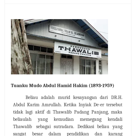
Tuanku
Mudo Abdul
Hamid
Hakim
(1893-1959)
Beliau
adalah
murid
kesayangan
dari
DR.H.
Abdul
Karim
Amrullah.
Ketika
Inyiak
De-er
tersebut
tidak
lagi
aktif
di
Thawalib
Padang
Panjang,
maka
beliaulah
yang
kemudian
memegang
kendali
Thawalib
sebagai
sutradara.
Dedikasi beliau yang
sangat
besar dalam pendidikan dan karang