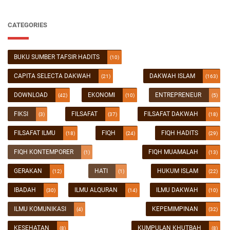
CATEGORIES
BUKU SUMBER TAFSIR HADITS
(10)
CAPITA SELECTA DAKWAH
DAKWAH ISLAM
(21)
(163)
DOWNLOAD
EKONOMI
ENTREPRENEUR
(42)
(10)
(5)
FIKSI
FILSAFAT
FILSAFAT DAKWAH
(3)
(37)
(18)
FILSAFAT ILMU
FIQH
FIQH HADITS
(18)
(24)
(29)
FIQH KONTEMPORER
FIQH MUAMALAH
(1)
(13)
GERAKAN
HATI
HUKUM ISLAM
(12)
(1)
(22)
IBADAH
ILMU ALQURAN
ILMU DAKWAH
(30)
(14)
(10)
ILMU KOMUNIKASI
KEPEMIMPINAN
(4)
(32)
KESEHATAN
KUMPULAN KHUTBAH
(8)
(8)