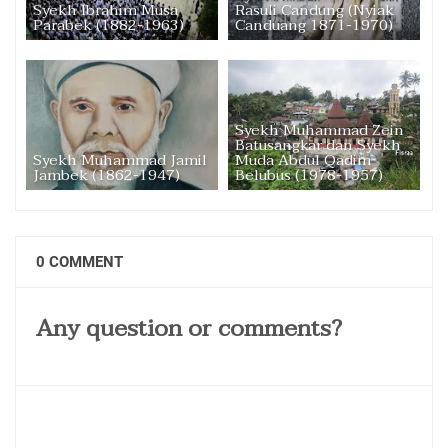
Syekh Ibrahim Musa
Rasuli Candung (Nyiak
Parabek (1882-1963)
Canduang 1871-1970)
Syekh Muhammad Zein
Batusangkar dan Syekh
Syekh Muhammad Jamil
Muda Abdul Qadim
Jambek (1862-1947)
Belubus (1978-1957)
0 COMMENT