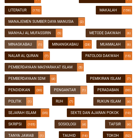
LITERATUR
MAKALAH
(170)
(159)
MANAJEMEN SUMBER DAYA MANUSIA
(2)
MANHAJ AL MUFASSIRIN
METODE DAKWAH
(5)
(6)
MINAGKABAU
MINANGKABAU
MUAMALAH
(1)
(28)
(6)
NALAR AL QURAN
PATOLOGI DAKWAH
(7)
(15)
PEMBERDAYAAN MASYARAKAT ISLAM
(5)
PEMBERDAYAAN SDM
PEMIKIRAN ISLAM
(4)
(7)
PENDIDIKAN
PENGANTAR
PERADABAN
(30)
(1)
(30)
POLITIK
RUH
RUKUN ISLAM
(1)
(7)
(4)
SEJARAH ISLAM
SEKTE DAN AJARAN POKOK
(35)
(10)
SKRIPSI
SOSIOLOGI
TAFSIR
(105)
(4)
(4)
TANYA JAWAB
TAUHID
TOKOH
(1)
(16)
(52)