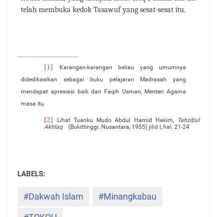
telah
membuka
kedok
Tasawuf
yang
sesat-sesat
itu.
[1]
Karangan-karangan beliau yang umumnya
didedikasikan sebagai buku
pelajaran
Madrasah
yang
mendapat
apresiasi
baik
dari
Faqih
Usman,
Menteri
Agama
masa
itu
[2]
Lihat
Tuanku
Mudo
Abdul
Hamid
Hakim,
Tahzibul
Akhlaq
(Bukittinggi:
Nusantara,
1955)
jilid
I,
hal.
21-24
#Dakwah Islam
#Minangkabau