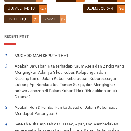
ULUMUL HADITS
ULUMUL QUR'AN
(27)
(26)
USHUL FIQH
ZAKAT
(5)
(1)
RECENT POST
MUQADDIMAH SEPUTAR HATI
Apakah Jawaban Kita terhadap Kaum Ateis dan Zindiq yang
Mengingkari Adanya Siksa Kubur, Kelapangan dan
Kesempitan di Dalam Kubur, Keberadaan Kubur sebagai
Lubang Api Neraka atau Taman Surga, dan Mengingkari
bahwa Jenazah di Dalam Kubur Tidak Didudukkan untuk
Ditanya?
Apakah Ruh Dikembalikan ke Jasad di Dalam Kubur saat
Mendapat Pertanyaan?
Setelah Ruh Berpisah dari Jasad, Apa yang Membedakan
antara satu dan yang Lainnya hingga Dapat Bertemu dan