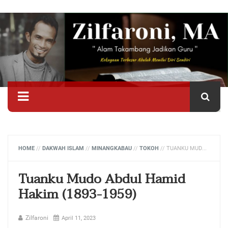
HOME
//
DAKWAH ISLAM
//
MINANGKABAU
//
TOKOH
//
TUANKU MUDO ABDUL HAMID HAKIM (1893-1959)
Tuanku Mudo Abdul Hamid
Hakim (1893-1959)
Zilfaroni
April 11, 2023