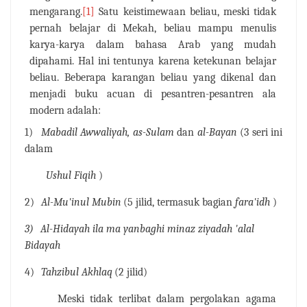
mengarang.
[1]
Satu
keistimewaan beliau, meski tidak
pernah belajar di Mekah, beliau
mampu
menulis
karya-karya
dalam
bahasa
Arab
yang
mudah
dipahami.
Hal
ini
tentunya
karena
ketekunan
belajar
beliau.
Beberapa karangan beliau yang dikenal dan
menjadi buku
acuan
di
pesantren-pesantren
ala
modern
adalah:
1)
Mabadil
Awwaliyah,
as-Sulam
dan
al-Bayan
(3
seri
ini
dalam
Ushul
Fiqih
)
2)
Al-Mu'inul Mubin
(5 jilid,
termasuk
bagian
fara'idh
)
3)
Al-Hidayah
ila
ma yanbaghi ​​minaz
ziyadah 'alal
Bidayah
4)
Tahzibul Akhlaq
(2 jilid)
Meski
tidak
terlibat
dalam
pergolakan
agama