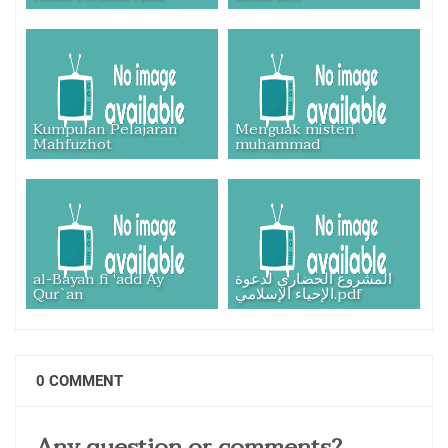
Kumpulan Pelajaran
Menguak misteri
Mahfuzhot
muhammad
al-Bayan fi 'add Ay
المشروع الحضاري لدعوة
Qur`an
الإحياء الإسلامي.pdf
0 COMMENT