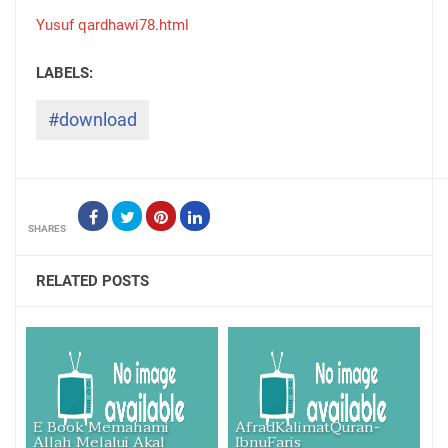
Yusuf qardhawi78.html
#download
SHARES
RELATED POSTS
E Book Memahami
AfradKalimatQuran-
Allah Melalui Akal
IbnuFaris