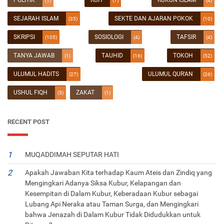
(1)
(7)
(4)
SEJARAH ISLAM
SEKTE DAN AJARAN POKOK
(35)
(10)
SKRIPSI
SOSIOLOGI
TAFSIR
(105)
(4)
(4)
TANYA JAWAB
TAUHID
TOKOH
(1)
(16)
(52)
ULUMUL HADITS
ULUMUL QUR'AN
(27)
(26)
USHUL FIQH
ZAKAT
(5)
(1)
RECENT POST
MUQADDIMAH SEPUTAR HATI
Apakah Jawaban Kita terhadap Kaum Ateis dan Zindiq yang
Mengingkari Adanya Siksa Kubur, Kelapangan dan
Kesempitan di Dalam Kubur, Keberadaan Kubur sebagai
Lubang Api Neraka atau Taman Surga, dan Mengingkari
bahwa Jenazah di Dalam Kubur Tidak Didudukkan untuk