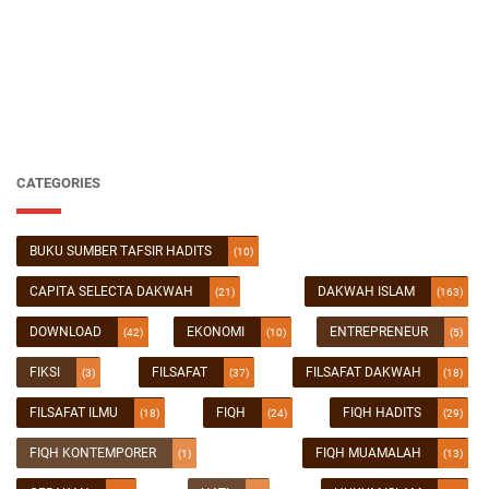
CATEGORIES
BUKU SUMBER TAFSIR HADITS
(10)
CAPITA SELECTA DAKWAH
DAKWAH ISLAM
(21)
(163)
DOWNLOAD
EKONOMI
ENTREPRENEUR
(42)
(10)
(5)
FIKSI
FILSAFAT
FILSAFAT DAKWAH
(3)
(37)
(18)
FILSAFAT ILMU
FIQH
FIQH HADITS
(18)
(24)
(29)
FIQH KONTEMPORER
FIQH MUAMALAH
(1)
(13)