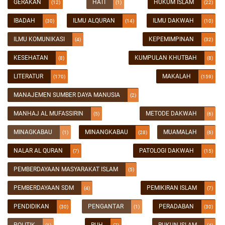
GERAKAN
HATI
HUKUM ISLAM
(12)
(1)
(22)
IBADAH
ILMU ALQURAN
ILMU DAKWAH
(30)
(14)
(10)
ILMU KOMUNIKASI
KEPEMIMPINAN
(4)
(32)
KESEHATAN
KUMPULAN KHUTBAH
(8)
(8)
LITERATUR
MAKALAH
(170)
(159)
MANAJEMEN SUMBER DAYA MANUSIA
(2)
MANHAJ AL MUFASSIRIN
METODE DAKWAH
(5)
(6)
MINAGKABAU
MINANGKABAU
MUAMALAH
(1)
(28)
(6)
NALAR AL QURAN
PATOLOGI DAKWAH
(7)
(15)
PEMBERDAYAAN MASYARAKAT ISLAM
(5)
PEMBERDAYAAN SDM
PEMIKIRAN ISLAM
(4)
(7)
PENDIDIKAN
PENGANTAR
PERADABAN
(30)
(1)
(30)
POLITIK
RUH
RUKUN ISLAM