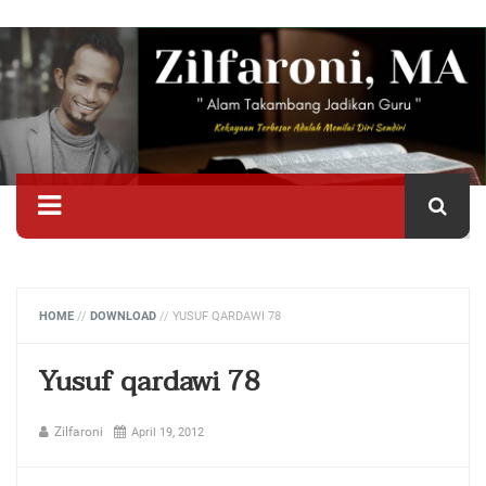
HOME
//
DOWNLOAD
//
YUSUF QARDAWI 78
Yusuf qardawi 78
Zilfaroni
April 19, 2012