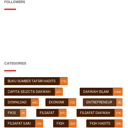
FOLLOWERS
CATEGORIES
BUKU SUMBER TAFSIR HADITS
(10)
CAPITA SELECTA DAKWAH
DAKWAH ISLAM
(21)
(163)
DOWNLOAD
EKONOMI
ENTREPRENEUR
(42)
(10)
(5)
FIKSI
FILSAFAT
FILSAFAT DAKWAH
(3)
(37)
(18)
FILSAFAT ILMU
FIQH
FIQH HADITS
(18)
(24)
(29)