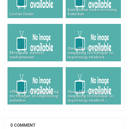
kumpulan buku tentang
Lintas Iman
hakekat
the effect of mind
Menguak misteri
mapping technique in
muhammad
inproving student....
effect of mind mapping
the effect of mind
technique in improving
mapping technique in
sutuden
inproving student....
0 COMMENT