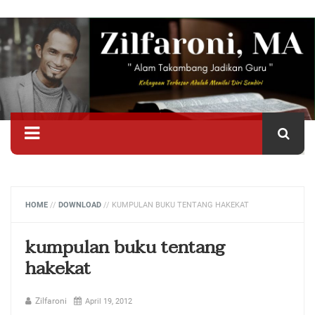
HOME
//
DOWNLOAD
//
KUMPULAN BUKU TENTANG HAKEKAT
kumpulan buku tentang
hakekat
Zilfaroni
April 19, 2012