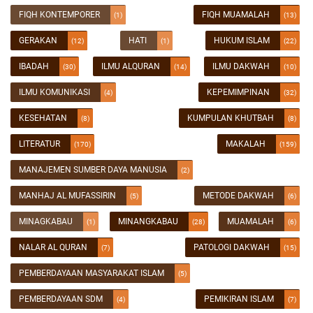
FIQH KONTEMPORER
FIQH MUAMALAH
(1)
(13)
GERAKAN
HATI
HUKUM ISLAM
(12)
(1)
(22)
IBADAH
ILMU ALQURAN
ILMU DAKWAH
(30)
(14)
(10)
ILMU KOMUNIKASI
KEPEMIMPINAN
(4)
(32)
KESEHATAN
KUMPULAN KHUTBAH
(8)
(8)
LITERATUR
MAKALAH
(170)
(159)
MANAJEMEN SUMBER DAYA MANUSIA
(2)
MANHAJ AL MUFASSIRIN
METODE DAKWAH
(5)
(6)
MINAGKABAU
MINANGKABAU
MUAMALAH
(1)
(28)
(6)
NALAR AL QURAN
PATOLOGI DAKWAH
(7)
(15)
PEMBERDAYAAN MASYARAKAT ISLAM
(5)
PEMBERDAYAAN SDM
PEMIKIRAN ISLAM
(4)
(7)