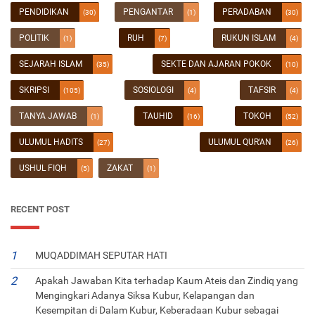
PENDIDIKAN
PENGANTAR
PERADABAN
(30)
(1)
(30)
POLITIK
RUH
RUKUN ISLAM
(1)
(7)
(4)
SEJARAH ISLAM
SEKTE DAN AJARAN POKOK
(35)
(10)
SKRIPSI
SOSIOLOGI
TAFSIR
(105)
(4)
(4)
TANYA JAWAB
TAUHID
TOKOH
(1)
(16)
(52)
ULUMUL HADITS
ULUMUL QUR'AN
(27)
(26)
USHUL FIQH
ZAKAT
(5)
(1)
RECENT POST
MUQADDIMAH SEPUTAR HATI
Apakah Jawaban Kita terhadap Kaum Ateis dan Zindiq yang
Mengingkari Adanya Siksa Kubur, Kelapangan dan
Kesempitan di Dalam Kubur, Keberadaan Kubur sebagai