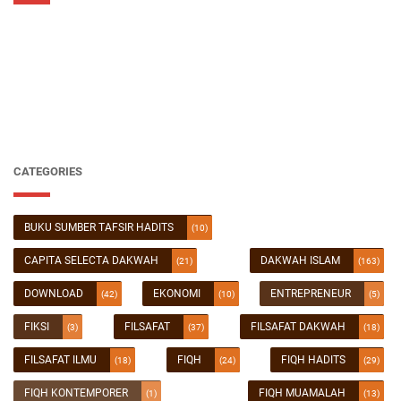
CATEGORIES
BUKU SUMBER TAFSIR HADITS
(10)
CAPITA SELECTA DAKWAH
DAKWAH ISLAM
(21)
(163)
DOWNLOAD
EKONOMI
ENTREPRENEUR
(42)
(10)
(5)
FIKSI
FILSAFAT
FILSAFAT DAKWAH
(3)
(37)
(18)
FILSAFAT ILMU
FIQH
FIQH HADITS
(18)
(24)
(29)
FIQH KONTEMPORER
FIQH MUAMALAH
(1)
(13)