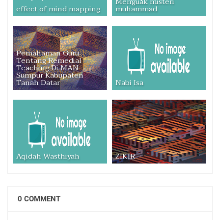
Menguak misteri
effect of mind mapping
muhammad
Pemahaman Guru
Tentang Remedial
Teaching Di MAN
Sumpur Kabupaten
Tanah Datar
Nabi Isa
Aqidah Wasthiyah
ZIKIR
0 COMMENT