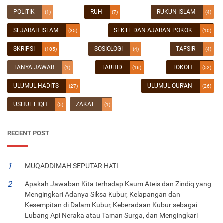
POLITIK
RUH
RUKUN ISLAM
(1)
(7)
(4)
SEJARAH ISLAM
SEKTE DAN AJARAN POKOK
(35)
(10)
SKRIPSI
SOSIOLOGI
TAFSIR
(105)
(4)
(4)
TANYA JAWAB
TAUHID
TOKOH
(1)
(16)
(52)
ULUMUL HADITS
ULUMUL QUR'AN
(27)
(26)
USHUL FIQH
ZAKAT
(5)
(1)
RECENT POST
MUQADDIMAH SEPUTAR HATI
Apakah Jawaban Kita terhadap Kaum Ateis dan Zindiq yang
Mengingkari Adanya Siksa Kubur, Kelapangan dan
Kesempitan di Dalam Kubur, Keberadaan Kubur sebagai
Lubang Api Neraka atau Taman Surga, dan Mengingkari