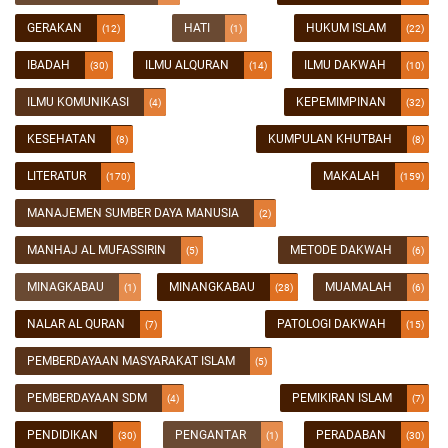
GERAKAN
HATI
HUKUM ISLAM
(12)
(1)
(22)
IBADAH
ILMU ALQURAN
ILMU DAKWAH
(30)
(14)
(10)
ILMU KOMUNIKASI
KEPEMIMPINAN
(4)
(32)
KESEHATAN
KUMPULAN KHUTBAH
(8)
(8)
LITERATUR
MAKALAH
(170)
(159)
MANAJEMEN SUMBER DAYA MANUSIA
(2)
MANHAJ AL MUFASSIRIN
METODE DAKWAH
(5)
(6)
MINAGKABAU
MINANGKABAU
MUAMALAH
(1)
(28)
(6)
NALAR AL QURAN
PATOLOGI DAKWAH
(7)
(15)
PEMBERDAYAAN MASYARAKAT ISLAM
(5)
PEMBERDAYAAN SDM
PEMIKIRAN ISLAM
(4)
(7)
PENDIDIKAN
PENGANTAR
PERADABAN
(30)
(1)
(30)