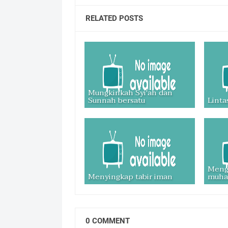
RELATED POSTS
Mungkinkah Syi'ah dan
Sunnah bersatu
Linta
Meng
Menyingkap tabir iman
muh
0 COMMENT