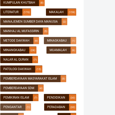
KUMPULAN KHUTBAH
(8)
LITERATUR
MAKALAH
(170)
(159)
MANAJEMEN SUMBER DAYA MANUSIA
(2)
MANHAJ AL MUFASSIRIN
(5)
METODE DAKWAH
MINAGKABAU
(6)
(1)
MINANGKABAU
MUAMALAH
(28)
(6)
NALAR AL QURAN
(7)
PATOLOGI DAKWAH
(15)
PEMBERDAYAAN MASYARAKAT ISLAM
(5)
PEMBERDAYAAN SDM
(4)
PEMIKIRAN ISLAM
PENDIDIKAN
(7)
(30)
PENGANTAR
PERADABAN
(1)
(30)