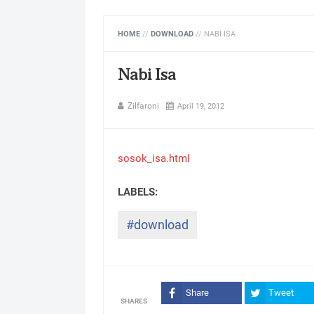
HOME
//
DOWNLOAD
//
NABI ISA
Nabi Isa
Zilfaroni
April 19, 2012
sosok_isa.html
#download
Share
Tweet
SHARES