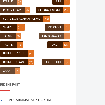
POLITIK
RUH
(1)
(7)
RUKUN ISLAM
SEJARAH ISLAM
(4)
(35)
SEKTE DAN AJARAN POKOK
(10)
SKRIPSI
SOSIOLOGI
(105)
(4)
TAFSIR
TANYA JAWAB
(4)
(1)
TAUHID
TOKOH
(16)
(52)
ULUMUL HADITS
(27)
ULUMUL QUR'AN
USHUL FIQH
(26)
(5)
ZAKAT
(1)
RECENT POST
MUQADDIMAH SEPUTAR HATI