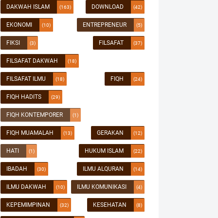
DAKWAH ISLAM
DOWNLOAD
(163)
(42)
EKONOMI
ENTREPRENEUR
(10)
(5)
FIKSI
FILSAFAT
(3)
(37)
FILSAFAT DAKWAH
(18)
FILSAFAT ILMU
FIQH
(18)
(24)
FIQH HADITS
(29)
FIQH KONTEMPORER
(1)
FIQH MUAMALAH
GERAKAN
(13)
(12)
HATI
HUKUM ISLAM
(1)
(22)
IBADAH
ILMU ALQURAN
(30)
(14)
ILMU DAKWAH
ILMU KOMUNIKASI
(10)
(4)
KEPEMIMPINAN
KESEHATAN
(32)
(8)