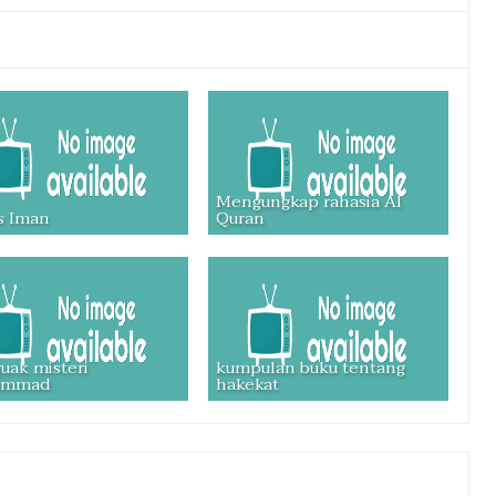
Mengungkap rahasia Al
s Iman
Quran
uak misteri
kumpulan buku tentang
ammad
hakekat