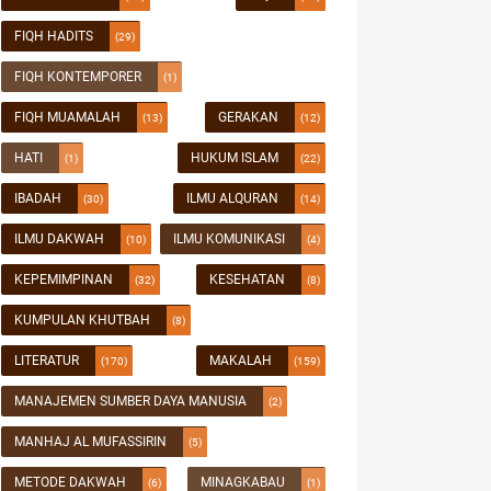
FIQH HADITS
(29)
FIQH KONTEMPORER
(1)
FIQH MUAMALAH
GERAKAN
(13)
(12)
HATI
HUKUM ISLAM
(1)
(22)
IBADAH
ILMU ALQURAN
(30)
(14)
ILMU DAKWAH
ILMU KOMUNIKASI
(10)
(4)
KEPEMIMPINAN
KESEHATAN
(32)
(8)
KUMPULAN KHUTBAH
(8)
LITERATUR
MAKALAH
(170)
(159)
MANAJEMEN SUMBER DAYA MANUSIA
(2)
MANHAJ AL MUFASSIRIN
(5)
METODE DAKWAH
MINAGKABAU
(6)
(1)