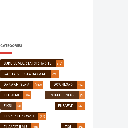
CATEGORIES
BUKU SUMBER TAFSIR HADITS
(10)
CAPITA SELECTA DAKWAH
(21)
DAKWAH ISLAM
DOWNLOAD
(163)
(42)
EKONOMI
ENTREPRENEUR
(10)
(5)
FIKSI
FILSAFAT
(3)
(37)
FILSAFAT DAKWAH
(18)
FILSAFAT ILMU
FIQH
(18)
(24)