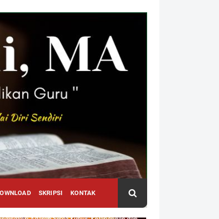
DOWNLOAD
SKRIPSI
KONTAK
Jawaban Kita terhadap Kaum Ateis dan Zindiq