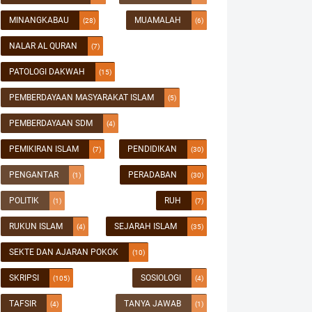
MINANGKABAU
MUAMALAH
(28)
(6)
NALAR AL QURAN
(7)
PATOLOGI DAKWAH
(15)
PEMBERDAYAAN MASYARAKAT ISLAM
(5)
PEMBERDAYAAN SDM
(4)
PEMIKIRAN ISLAM
PENDIDIKAN
(7)
(30)
PENGANTAR
PERADABAN
(1)
(30)
POLITIK
RUH
(1)
(7)
RUKUN ISLAM
SEJARAH ISLAM
(4)
(35)
SEKTE DAN AJARAN POKOK
(10)
SKRIPSI
SOSIOLOGI
(105)
(4)
TAFSIR
TANYA JAWAB
(4)
(1)