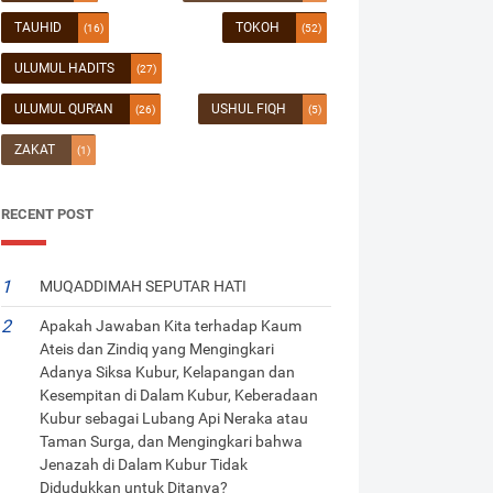
TAUHID
TOKOH
(16)
(52)
ULUMUL HADITS
(27)
ULUMUL QUR'AN
USHUL FIQH
(26)
(5)
ZAKAT
(1)
RECENT POST
MUQADDIMAH SEPUTAR HATI
Apakah Jawaban Kita terhadap Kaum
Ateis dan Zindiq yang Mengingkari
Adanya Siksa Kubur, Kelapangan dan
Kesempitan di Dalam Kubur, Keberadaan
Kubur sebagai Lubang Api Neraka atau
Taman Surga, dan Mengingkari bahwa
Jenazah di Dalam Kubur Tidak
Didudukkan untuk Ditanya?