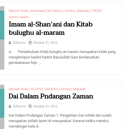
Dakwah Islam
,
download
,
Fiqh Hadits
,
Literatur
,
Makalah
,
TOKOH
,
Ulumul Hadits
Imam al-Shan’ani dan Kitab
bulughu al-maram
Zilfaroni
Oktober 31, 2012
A. Pendahuluan Kitab bulughu al-maram merupakan kitab yang
menghimpun hadist-hadist Rasulullah Saw berdasarkan
pembahasan fiqh. ...
Dakwah Islam
,
FILSAFAT DAKWAH
,
Literatur
,
Makalah
Dai Dalam Pndangan Zaman
Zilfaroni
Oktober 31, 2012
Dai Dalam Pndangan Zaman 1. Pengertian Dai Istilah dai sudah
merupakan istilah lazim di masyarakat. Karena ketika mereka
mendengar kata d...