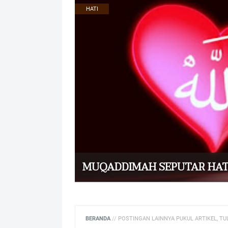
HATI
MUQADDIMAH SEPUTAR HAT
BERANDA
//
POSTINGAN LAINNYA PUKUL ARTIKEL, TUL