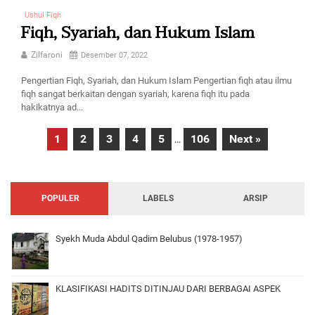
Ushul Fiqh
Fiqh, Syariah, dan Hukum Islam
Zilfaroni
Desember 07, 2022
Pengertian Fiqh, Syariah, dan Hukum Islam Pengertian fiqh atau ilmu
fiqh sangat berkaitan dengan syariah, karena fiqh itu pada
hakikatnya ad...
1
2
3
4
5
106
Next »
...
POPULER
LABELS
ARSIP
Syekh Muda Abdul Qadim Belubus (1978-1957)
KLASIFIKASI HADITS DITINJAU DARI BERBAGAI ASPEK