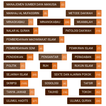
MANAJEMEN SUMBER DAYA MANUSIA
(2)
MANHAJ AL MUFASSIRIN
METODE DAKWAH
(5)
(6)
MINAGKABAU
MINANGKABAU
MUAMALAH
(1)
(28)
(6)
NALAR AL QURAN
PATOLOGI DAKWAH
(7)
(15)
PEMBERDAYAAN MASYARAKAT ISLAM
(5)
PEMBERDAYAAN SDM
PEMIKIRAN ISLAM
(4)
(7)
PENDIDIKAN
PENGANTAR
PERADABAN
(30)
(1)
(30)
POLITIK
RUH
RUKUN ISLAM
(1)
(7)
(4)
SEJARAH ISLAM
SEKTE DAN AJARAN POKOK
(35)
(10)
SKRIPSI
SOSIOLOGI
TAFSIR
(105)
(4)
(4)
TANYA JAWAB
TAUHID
TOKOH
(1)
(16)
(52)
ULUMUL HADITS
ULUMUL QUR'AN
(27)
(26)