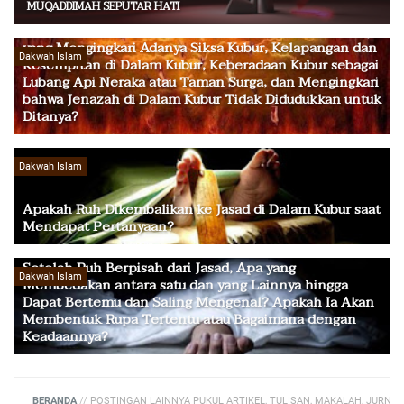
MUQADDIMAH SEPUTAR HATI
Apakah Jawaban Kita terhadap Kaum Ateis dan Zindiq
yang Mengingkari Adanya Siksa Kubur, Kelapangan dan
Dakwah Islam
Kesempitan di Dalam Kubur, Keberadaan Kubur sebagai
Lubang Api Neraka atau Taman Surga, dan Mengingkari
bahwa Jenazah di Dalam Kubur Tidak Didudukkan untuk
Ditanya?
Dakwah Islam
Apakah Ruh Dikembalikan ke Jasad di Dalam Kubur saat
Mendapat Pertanyaan?
Setelah Ruh Berpisah dari Jasad, Apa yang
Dakwah Islam
Membedakan antara satu dan yang Lainnya hingga
Dapat Bertemu dan Saling Mengenal? Apakah Ia Akan
Membentuk Rupa Tertentu atau Bagaimana dengan
Keadaannya?
BERANDA
//
POSTINGAN LAINNYA PUKUL ARTIKEL, TULISAN, MAKALAH, JURNAL,