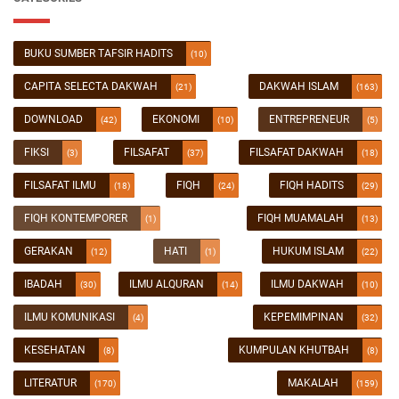
BUKU SUMBER TAFSIR HADITS
(10)
CAPITA SELECTA DAKWAH
DAKWAH ISLAM
(21)
(163)
DOWNLOAD
EKONOMI
ENTREPRENEUR
(42)
(10)
(5)
FIKSI
FILSAFAT
FILSAFAT DAKWAH
(3)
(37)
(18)
FILSAFAT ILMU
FIQH
FIQH HADITS
(18)
(24)
(29)
FIQH KONTEMPORER
FIQH MUAMALAH
(1)
(13)
GERAKAN
HATI
HUKUM ISLAM
(12)
(1)
(22)
IBADAH
ILMU ALQURAN
ILMU DAKWAH
(30)
(14)
(10)
ILMU KOMUNIKASI
KEPEMIMPINAN
(4)
(32)
KESEHATAN
KUMPULAN KHUTBAH
(8)
(8)
LITERATUR
MAKALAH
(170)
(159)